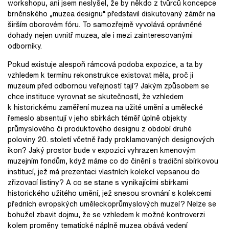
workshopu, ani jsem neslyšel, že by někdo z tvůrců koncepce
brněnského „muzea designu“ představil diskutovaný záměr na
širším oborovém fóru. To samozřejmě vyvolává oprávněné
dohady nejen uvnitř muzea, ale i mezi zainteresovanými
odborníky.
Pokud existuje alespoň rámcová podoba expozice, a ta by
vzhledem k termínu rekonstrukce existovat měla, proč ji
muzeum před odbornou veřejností tají? Jakým způsobem se
chce instituce vyrovnat se skutečností, že vzhledem
k historickému zaměření muzea na užité umění a umělecké
řemeslo absentují v jeho sbírkách téměř úplně objekty
průmyslového či produktového designu z období druhé
poloviny 20. století včetně řady proklamovaných designových
ikon? Jaký prostor bude v expozici vyhrazen kmenovým
muzejním fondům, když máme co do činění s tradiční sbírkovou
institucí, jež má prezentaci vlastních kolekcí vepsanou do
zřizovací listiny? A co se stane s vynikajícími sbírkami
historického užitého umění, jež snesou srovnání s kolekcemi
předních evropských uměleckoprůmyslových muzeí? Nelze se
bohužel zbavit dojmu, že se vzhledem k možné kontroverzi
kolem proměny tematické náplně muzea obává vedení