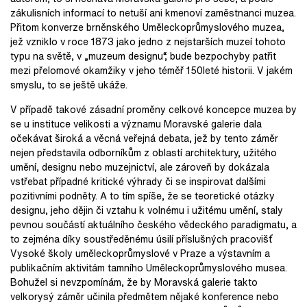
zákulisních informací to netuší ani kmenoví zaměstnanci muzea.
Přitom konverze brněnského Uměleckoprůmyslového muzea,
jež vzniklo v roce 1873 jako jedno z nejstarších muzeí tohoto
typu na světě, v „muzeum designu“, bude bezpochyby patřit
mezi přelomové okamžiky v jeho téměř 150leté historii. V jakém
smyslu, to se ještě ukáže.
V případě takové zásadní proměny celkové koncepce muzea by
se u instituce velikosti a významu Moravské galerie dala
očekávat široká a věcná veřejná debata, jež by tento záměr
nejen představila odborníkům z oblastí architektury, užitého
umění, designu nebo muzejnictví, ale zároveň by dokázala
vstřebat případné kritické výhrady či se inspirovat dalšími
pozitivními podněty. A to tím spíše, že se teoretické otázky
designu, jeho dějin či vztahu k volnému i užitému umění, staly
pevnou součástí aktuálního českého vědeckého paradigmatu, a
to zejména díky soustředěnému úsilí příslušných pracovišť
Vysoké školy uměleckoprůmyslové v Praze a výstavním a
publikačním aktivitám tamního Uměleckoprůmyslového musea.
Bohužel si nevzpomínám, že by Moravská galerie takto
velkorysý záměr učinila předmětem nějaké konference nebo