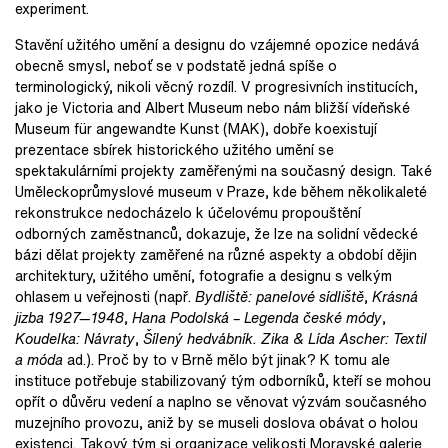
experiment.
Stavění užitého umění a designu do vzájemné opozice nedává
obecně smysl, neboť se v podstatě jedná spíše o
terminologický, nikoli věcný rozdíl. V progresivních institucích,
jako je Victoria and Albert Museum nebo nám bližší vídeňské
Museum für angewandte Kunst (MAK), dobře koexistují
prezentace sbírek historického užitého umění se
spektakulárními projekty zaměřenými na současný design. Také
Uměleckoprůmyslové museum v Praze, kde během několikaleté
rekonstrukce nedocházelo k účelovému propouštění
odborných zaměstnanců, dokazuje, že lze na solidní vědecké
bázi dělat projekty zaměřené na různé aspekty a období dějin
architektury, užitého umění, fotografie a designu s velkým
ohlasem u veřejnosti (např.
Bydliště: panelové sídliště
,
Krásná
jizba 1927—1948
,
Hana Podolská – Legenda české módy
,
Koudelka: Návraty
,
Šílený hedvábník.
Zika & Lída Ascher: Textil
a móda
ad.). Proč by to v Brně mělo být jinak? K tomu ale
instituce potřebuje stabilizovaný tým odborníků, kteří se mohou
opřít o důvěru vedení a naplno se věnovat výzvám současného
muzejního provozu, aniž by se museli doslova obávat o holou
existenci. Takový tým si organizace velikosti Moravské galerie