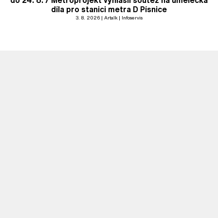
do 24. 8. / Metroprojekt vyhlásil soutěž na umělecká
díla pro stanici metra D Písnice
3. 8. 2026
Artalk
Infoservis