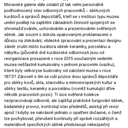
Moravské galerie dále oslabit již tak velmi personálně
podhodnocený stav odborných pracovníků – sbírkových
kurátorů a správců depozitářů, kteří se v instituci typu muzea
umění podílejí na zajištění základních činností spojených se
shromažďováním, uchováváním a prezentováním svěřených
sbírek. Jak souzní s dokola opakovanými proklamacemi o
důrazu na získávání, vědecké zpracování a prezentaci designu
záměr zrušit místo kurátora sbírek keramiky, porcelánu a
nábytku (původně dvě kurátorské odbornosti jsou od
reorganizace prosazené v roce 2015 současným vedením
muzea nešťastně kumulovány v jednom pracovním úvazku),
které byly velkoryse budovány od založení muzea v roce
1873? Zároveň s tím se ruší pozice dvou správců depozitáře
pro sbírky kovů, skla, starověku a mimoevropských kultur a
sbírky textilu, keramiky a porcelánu (rovněž kumulující dříve
několik pracovních pozic). Ti sice svěřené kolekce
nezpracovávají odborně, ale zajišťují praktické fungování sbírek,
badatelský provoz, kontrolují stav předmětů, asistují při revizi
apod. I kdyby se nakrásně jednalo o opatření dočasné, o čemž
lze pochybovat, přerušení kontinuity při správě rozsáhlých a
materiálově specifických sbírek představuje nebezpečný