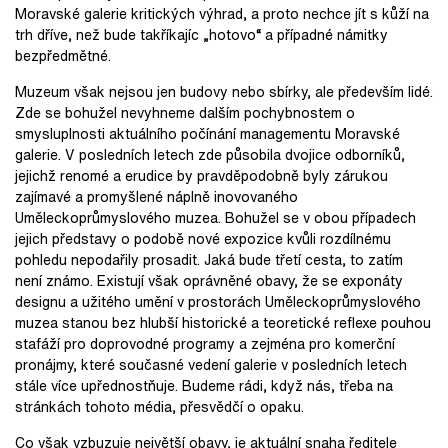
Moravské galerie kritických výhrad, a proto nechce jít s kůží na
trh dříve, než bude takříkajíc „hotovo“ a případné námitky
bezpředmětné.
Muzeum však nejsou jen budovy nebo sbírky, ale především lidé.
Zde se bohužel nevyhneme dalším pochybnostem o
smysluplnosti aktuálního počínání managementu Moravské
galerie. V posledních letech zde působila dvojice odborníků,
jejichž renomé a erudice by pravděpodobně byly zárukou
zajímavé a promyšlené náplně inovovaného
Uměleckoprůmyslového muzea. Bohužel se v obou případech
jejich představy o podobě nové expozice kvůli rozdílnému
pohledu nepodařily prosadit. Jaká bude třetí cesta, to zatím
není známo. Existují však oprávněné obavy, že se exponáty
designu a užitého umění v prostorách Uměleckoprůmyslového
muzea stanou bez hlubší historické a teoretické reflexe pouhou
stafáží pro doprovodné programy a zejména pro komerční
pronájmy, které současné vedení galerie v posledních letech
stále více upřednostňuje. Budeme rádi, když nás, třeba na
stránkách tohoto média, přesvědčí o opaku.
Co však vzbuzuje největší obavy, je aktuální snaha ředitele