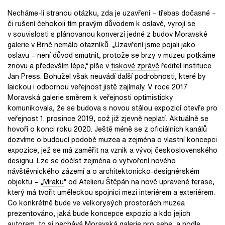
Necháme-li stranou otázku, zda je uzavření – třebas dočasné –
či rušení čehokoli tím pravým důvodem k oslavě, vyrojí se
v souvislosti s plánovanou konverzí jedné z budov Moravské
galerie v Brně nemálo otazníků. „Uzavření jsme pojali jako
oslavu – není důvod smutnit, protože se brzy v muzeu potkáme
znovu a především lépe,“ píše v
tiskové zprávě
ředitel instituce
Jan Press. Bohužel však neuvádí další podrobnosti, které by
laickou i odbornou veřejnost jistě zajímaly. V roce 2017
Moravská galerie směrem k veřejnosti optimisticky
komunikovala, že se budova s novou stálou expozicí otevře pro
veřejnost 1. prosince 2019, což již zjevně neplatí. Aktuálně se
hovoří o konci roku 2020. Ještě méně se z oficiálních kanálů
dozvíme o budoucí podobě muzea a zejména o vlastní koncepci
expozice, jež se má zaměřit na vznik a vývoj československého
designu. Lze se dočíst zejména o vytvoření nového
návštěvnického zázemí a o architektonicko-designérském
objektu – „
Mraku
“ od Atelieru Štěpán na nově upravené terase,
který má tvořit uměleckou spojnici mezi interiérem a exteriérem.
Co konkrétně bude ve velkorysých prostorách muzea
prezentováno, jaká bude koncepce expozic a kdo jejich
autorem, to si nechává Moravská galerie pro sebe, a podle