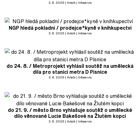
3. 8. 2026
Artalk
Infoservis
NGP hledá pokladní / prodejce*kyně v knihkupectví
3. 8. 2026
Artalk
Infoservis
do 24. 8. / Metroprojekt vyhlásil soutěž na umělecká
díla pro stanici metra D Písnice
3. 8. 2026
Artalk
Infoservis
do 21. 9. / město Brno vyhlašuje soutěž o umělecké
dílo věnované Lucie Bakešové na Žlutém kopci
3. 8. 2026
Artalk
Infoservis