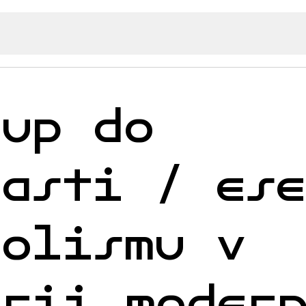
tup do
pasti / es
bolismu v
erii moder