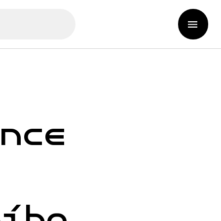
ence
ního