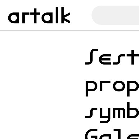
Ses
pro
sym
Gal