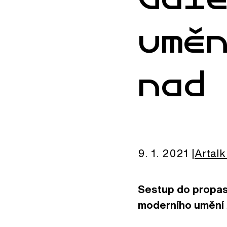
umě
nad
9. 1. 2021
Artalk
Sestup do propast
moderního umění /