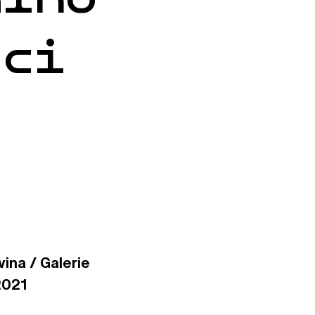
ici
ina / Galerie
2021