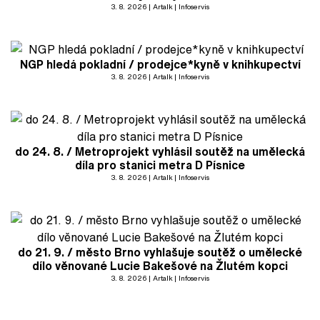
3. 8. 2026
Artalk
Infoservis
NGP hledá pokladní / prodejce*kyně v knihkupectví
3. 8. 2026
Artalk
Infoservis
do 24. 8. / Metroprojekt vyhlásil soutěž na umělecká
díla pro stanici metra D Písnice
3. 8. 2026
Artalk
Infoservis
do 21. 9. / město Brno vyhlašuje soutěž o umělecké
dílo věnované Lucie Bakešové na Žlutém kopci
3. 8. 2026
Artalk
Infoservis