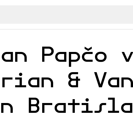
fan Papčo 
orian & Va
en Bratisl