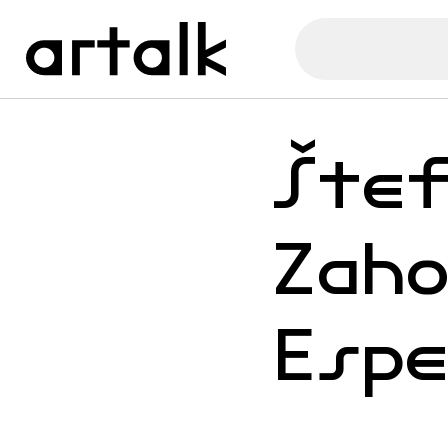
Šte
Zah
Esp