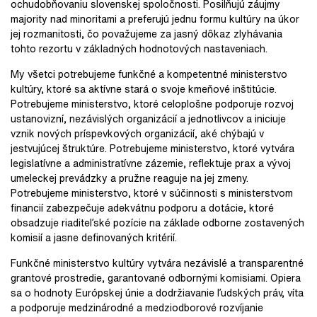
ochudobňovaniu slovenskej spoločnosti. Posilňujú záujmy
majority nad minoritami a preferujú jednu formu kultúry na úkor
jej rozmanitosti, čo považujeme za jasný dôkaz zlyhávania
tohto rezortu v základných hodnotových nastaveniach.
My všetci potrebujeme funkčné a kompetentné ministerstvo
kultúry, ktoré sa aktívne stará o svoje kmeňové inštitúcie.
Potrebujeme ministerstvo, ktoré celoplošne podporuje rozvoj
ustanovizní, nezávislých organizácií a jednotlivcov a iniciuje
vznik nových príspevkových organizácií, aké chýbajú v
jestvujúcej štruktúre. Potrebujeme ministerstvo, ktoré vytvára
legislatívne a administratívne zázemie, reflektuje prax a vývoj
umeleckej prevádzky a pružne reaguje na jej zmeny.
Potrebujeme ministerstvo, ktoré v súčinnosti s ministerstvom
financií zabezpečuje adekvátnu podporu a dotácie, ktoré
obsadzuje riaditeľské pozície na základe odborne zostavených
komisií a jasne definovaných kritérií.
Funkčné ministerstvo kultúry vytvára nezávislé a transparentné
grantové prostredie, garantované odbornými komisiami. Opiera
sa o hodnoty Európskej únie a dodržiavanie ľudských práv, víta
a podporuje medzinárodné a medziodborové rozvíjanie