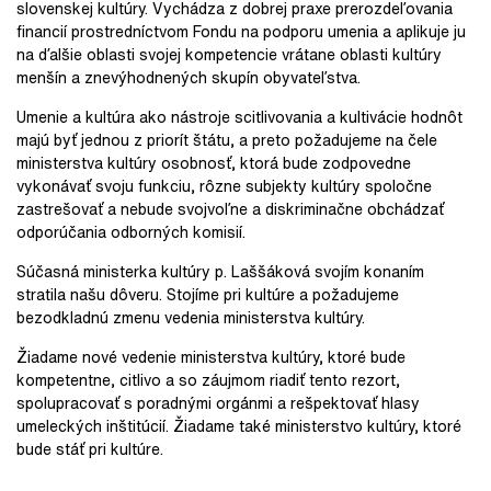
slovenskej kultúry. Vychádza z dobrej praxe prerozdeľovania
financií prostredníctvom Fondu na podporu umenia a aplikuje ju
na ďalšie oblasti svojej kompetencie vrátane oblasti kultúry
menšín a znevýhodnených skupín obyvateľstva.
Umenie a kultúra ako nástroje scitlivovania a kultivácie hodnôt
majú byť jednou z priorít štátu, a preto požadujeme na čele
ministerstva kultúry osobnosť, ktorá bude zodpovedne
vykonávať svoju funkciu, rôzne subjekty kultúry spoločne
zastrešovať a nebude svojvoľne a diskriminačne obchádzať
odporúčania odborných komisií.
Súčasná ministerka kultúry p. Laššáková svojím konaním
stratila našu dôveru. Stojíme pri kultúre a požadujeme
bezodkladnú zmenu vedenia ministerstva kultúry.
Žiadame nové vedenie ministerstva kultúry, ktoré bude
kompetentne, citlivo a so záujmom riadiť tento rezort,
spolupracovať s poradnými orgánmi a rešpektovať hlasy
umeleckých inštitúcií. Žiadame také ministerstvo kultúry, ktoré
bude stáť pri kultúre.