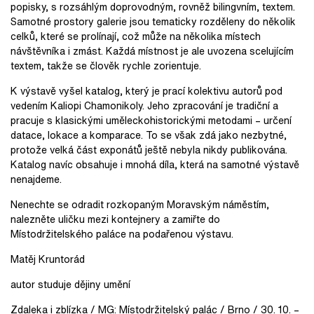
popisky, s rozsáhlým doprovodným, rovněž bilingvním, textem.
Samotné prostory galerie jsou tematicky rozděleny do několik
celků, které se prolínají, což může na několika místech
návštěvníka i zmást. Každá místnost je ale uvozena scelujícím
textem, takže se člověk rychle zorientuje.
K výstavě vyšel katalog, který je prací kolektivu autorů pod
vedením Kaliopi Chamonikoly. Jeho zpracování je tradiční a
pracuje s klasickými uměleckohistorickými metodami – určení
datace, lokace a komparace. To se však zdá jako nezbytné,
protože velká část exponátů ještě nebyla nikdy publikována.
Katalog navíc obsahuje i mnohá díla, která na samotné výstavě
nenajdeme.
Nenechte se odradit rozkopaným Moravským náměstím,
nalezněte uličku mezi kontejnery a zamiřte do
Místodržitelského paláce na podařenou výstavu.
Matěj Kruntorád
autor studuje dějiny umění
Zdaleka i zblízka / MG: Místodržitelský palác / Brno / 30. 10. –