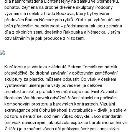
díla nashromážděná Lichtenštejny na zámku ve Šternberku,
bohatou zejména na drobné dřevěné skulptury. Podobný
význam má i celek z hradu Bouzova, který byl vytvářen
především Řádem Německých rytířů. Zřetel při výběru děl byl
brán především na celistvost – představena tak jsou zejména
díla z okolních zemí, dnešního Rakouska a Německa. Jistým
ozvláštněním je pak produkce z Nizozemí.
Kurátorsky je výstava zvládnutá Petrem Tomáškem natolik
přesvědčivě, že drobná zaváhání v opětovném zaměňování
skulptury za plastiku můžeme odpustit. Co však v českém
vystavování umění je ne vždy povedené, je celkové
architektonické a grafické vyznění expozice. Emil Zavadil a
Rostislav Vaněk navrhli odvážné řešení stavící na pečlivém
komponování prostoru a barevných kontrastech. Vizuální
extravagance plní úlohu jakéhosi životabudiče – divák je stále v
pozoru a nenudí se, což není vůbec obvyklé. Jako standardní
(ne však samozřejmé, jak ukázala expozice barokního umění ve
Žďáře) je označení všech děl pečlivými českými i anglickými