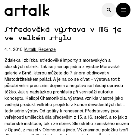
Středověká výstava v MG je
ve velkém stylu
4. 1. 2010
Artalk
Recenze
Zdaleka i zblízka: středověké importy z moravských a
slezských sbírek. Tak se jmenuje jedna z výstav Moravské
galerie v Brně, kterou můžete do 7. února obdivovat v
Místodržitelském paláci. A je na co se dívat – výstava totiž
působí velmi precizním dojmem a negativa se hledají opravdu
těžko. Jak s nadsázkou prohlásila při vernisáži autorka
konceptu, Kaliopi Chamonikola, výstava vznikla vlastně jako
vedlejší produkt velkého projektu z konce devadesátých let –
tedy série výstav Od gotiky k renesanci. Představeny jsou
veřejnosti umělecká díla především z 15. a 16. století, a to jak z
mateřské instituce, tak i ze sbírek Slezského zemského muzea
v Opavě, z muzeí v Olomouci a jinde. Významnou položku tvoří