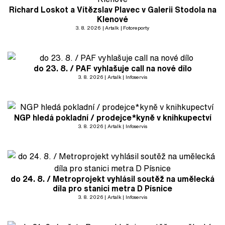
Richard Loskot a Vítězslav Plavec v Galerii Stodola na
Klenové
3. 8. 2026
Artalk
Fotoreporty
do 23. 8. / PAF vyhlašuje call na nové dílo
3. 8. 2026
Artalk
Infoservis
NGP hledá pokladní / prodejce*kyně v knihkupectví
3. 8. 2026
Artalk
Infoservis
do 24. 8. / Metroprojekt vyhlásil soutěž na umělecká
díla pro stanici metra D Písnice
3. 8. 2026
Artalk
Infoservis