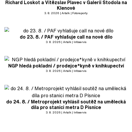
Richard Loskot a Vítězslav Plavec v Galerii Stodola na
Klenové
3. 8. 2026
Artalk
Fotoreporty
do 23. 8. / PAF vyhlašuje call na nové dílo
3. 8. 2026
Artalk
Infoservis
NGP hledá pokladní / prodejce*kyně v knihkupectví
3. 8. 2026
Artalk
Infoservis
do 24. 8. / Metroprojekt vyhlásil soutěž na umělecká
díla pro stanici metra D Písnice
3. 8. 2026
Artalk
Infoservis