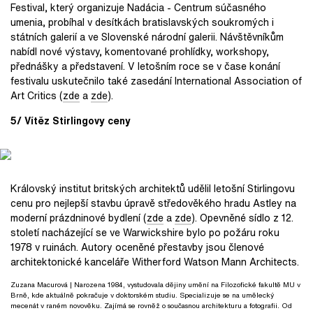
Festival, který organizuje Nadácia - Centrum súčasného
umenia, probíhal v desítkách bratislavských soukromých i
státních galerií a ve Slovenské národní galerii. Návštěvníkům
nabídl nové výstavy, komentované prohlídky, workshopy,
přednášky a představení. V letošním roce se v čase konání
festivalu uskutečnilo také zasedání International Association of
Art Critics (
zde
a
zde
).
5/ Vítěz Stirlingovy ceny
Královský institut britských architektů udělil letošní Stirlingovu
cenu pro nejlepší stavbu úpravě středověkého hradu Astley na
moderní prázdninové bydlení (
zde
a
zde
). Opevněné sídlo z 12.
století nacházející se ve Warwickshire bylo po požáru roku
1978 v ruinách. Autory oceněné přestavby jsou členové
architektonické kanceláře Witherford Watson Mann Architects.
Zuzana Macurová
| Narozena 1984, vystudovala dějiny umění na Filozofické fakultě MU v
Brně, kde aktuálně pokračuje v doktorském studiu. Specializuje se na umělecký
mecenát v raném novověku. Zajímá se rovněž o současnou architekturu a fotografii. Od