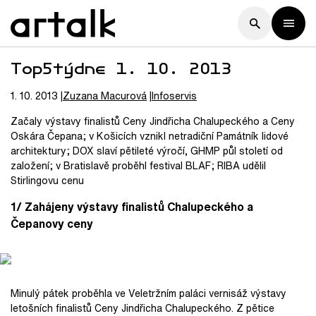
Top5týdne 1. 10. 2013
1. 10. 2013
Zuzana
Macurová
Infoservis
Začaly výstavy finalistů Ceny Jindřicha Chalupeckého a Ceny
Oskára Čepana; v Košicích vznikl netradiční Památník lidové
architektury; DOX slaví pětileté výročí, GHMP půl století od
založení; v Bratislavě proběhl festival BLAF; RIBA udělil
Stirlingovu cenu
1/ Zahájeny výstavy finalistů Chalupeckého a
Čepanovy ceny
Minulý pátek proběhla ve Veletržním paláci vernisáž výstavy
letošních finalistů Ceny Jindřicha Chalupeckého. Z pětice