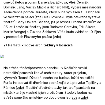
umělců (letos jsou jimi Daniela Baráčková, Aleš Čermák,
Dominik Lang, Václav Magid a Richard Nikl), vybere mezinárodní
sedmičlenná porota laureáta, který bude vyhlášen 15. listopadu
ve Veletržním paláci (
zde
). Na Slovensku byla otevřena výstava
finalistů Ceny Oskára Čepana, jež je rovněž určena umělcům do
35 let. Letošními finalisty jsou Radovan Čerevka, Erik Sikora,
Martin Vongrej a Zuzana Žabková. Vítěz bude vyhlášen 10. října
v prostorách Pisztoryho paláca (
zde
).
2/ Památník lidové architektury v Košicích
Na střeše třináctipatrového paneláku v Košicích vznikl
netradiční památník lidové architektury. Autor projektu,
výtvarník Tomáš Džadoň, nechal na budovu ležící na sídlišti
Furča instalovat tři dřevěnice pocházející z Liptovské Tepličky a
Párnice (
zde
). Tradiční dřevěné stavby tak tvoří památník na
místě, které je vlastně jejich protipólem. Stodoly budou na
střeše paneláku umístěny po dobu dvou let (
zde
a
zde
).