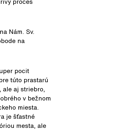
orivý proces
 na Nám. Sv.
lobode na
uper pocit
pre túto prastarú
 ale aj striebro,
 dobrého v bežnom
ckeho miesta.
a je šťastné
tóriou mesta, ale