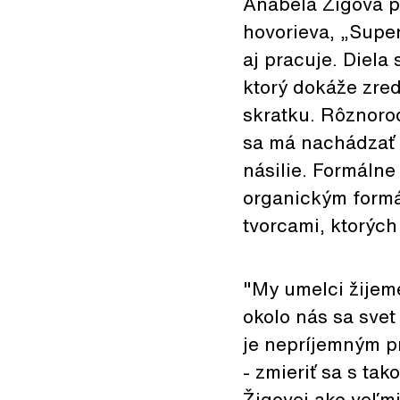
Anabela Žigová p
hovorieva, „Super
aj pracuje. Diela
ktorý dokáže zred
skratku. Rôznorod
sa má nachádzať 
násilie. Formálne
organickým formá
tvorcami, ktorých
"My umelci žijeme 
okolo nás sa svet
je nepríjemným p
- zmieriť sa s ta
Žigovej ako veľm