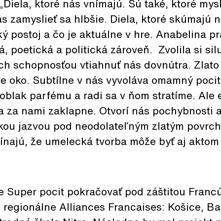
„Diela, ktoré nás vnímajú. Sú také, ktoré mysl
s zamyslieť sa hlbšie. Diela, ktoré skúmajú 
ký postoj a čo je aktuálne v hre. Anabelina pr
, poetická a politická zároveň. Zvolila si sil
ch schopnosťou vtiahnuť nás dovnútra. Zlato
e oko. Subtílne v nás vyvoláva omamný pocit,
blak parfému a radi sa v ňom stratíme. Ale 
a za nami zaklapne. Otvorí nás pochybnosti a
kou jazvou pod neodolateľným zlatým povrch
najú, že umelecká tvorba môže byť aj aktom 
 Super pocit pokračovať pod záštitou Francú
z regionálne Alliances Francaises: Košice, B