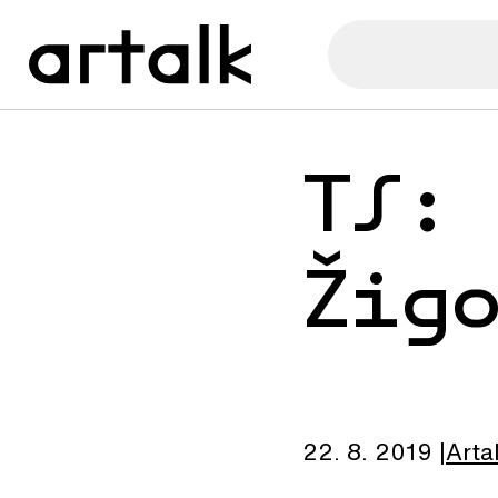
TS:
Žig
22. 8. 2019
Arta