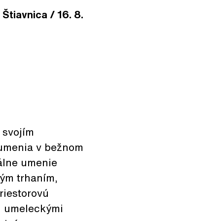
Štiavnica / 16. 8.
 svojím
zumenia v bežnom
álne umenie
ným trhaním,
riestorovú
mi umeleckými