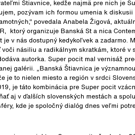
ateľmi Štiavnice, kedže najmä pre nich je Su
ujem, pozývam ich formou umenia k diskusii o
samotných,“ povedala Anabela Žigová, aktuál
, ktorý organizuje Banská St a nica Contem
it je v nás dostupný kedykoľvek a zadarmo.
 voči násiliu a radikálnym skratkám, ktoré v 
odáva autorka. Super pocit mal vernisáž pre
nej galérii. „Banská Štiavnica je významnou
e je to nielen miesto a región v srdci Sloven
019, je táto kombinácia pre Super pocit vzác
ať aj v ďalších slovenských mestách a spolu
éry, kde je spoločný dialóg dnes veľmi potre