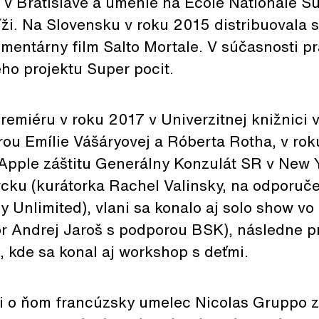
v Bratislave a umenie na École Nationale S
ži. Na Slovensku v roku 2015 distribuovala s
mentárny film Salto Mortale. V súčasnosti pr
ho projektu Super pocit.
remiéru v roku 2017 v Univerzitnej knižnici v
ou Emílie Vášáryovej a Róberta Rotha, v roku
Apple záštitu Generálny Konzulát SR v New 
ku (kurátorka Rachel Valinsky, na odporuče
 Unlimited), vlani sa konalo aj solo show vo 
or Andrej Jaroš s podporou BSK), následne pr
 kde sa konal aj workshop s deťmi.
 o ňom francúzsky umelec Nicolas Gruppo 