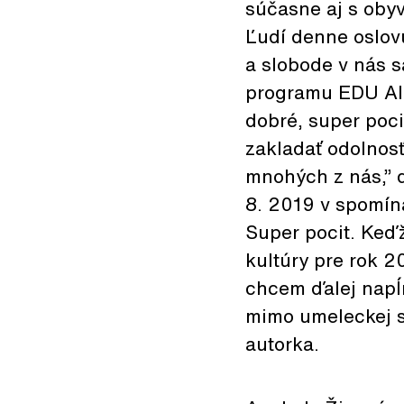
súčasne aj s obyv
Ľudí denne oslov
a slobode v nás 
programu EDU AIR
dobré, super poc
zakladať odolnosť
mnohých z nás,” d
8. 2019 v spomína
Super pocit. Keďž
kultúry pre rok 2
chcem ďalej napĺň
mimo umeleckej sf
autorka.