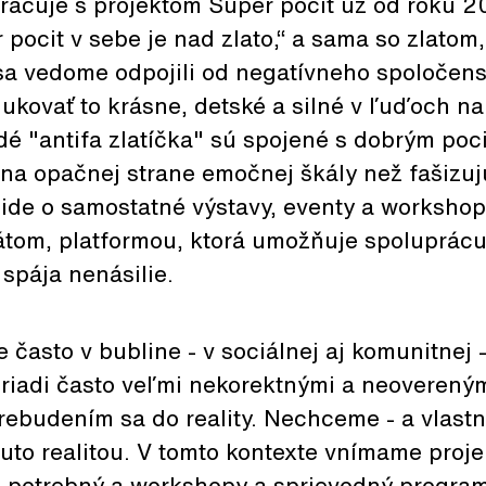
racuje s projektom Super pocit už od roku 2
 pocit v sebe je nad zlato,“ a sama so zlatom
 sa vedome odpojili od negatívneho spoločen
ukovať to krásne, detské a silné v ľuďoch na
é "antifa zlatíčka" sú spojené s dobrým poci
na opačnej strane emočnej škály než fašizuj
 ide o samostatné výstavy, eventy a worksho
tom, platformou, ktorá umožňuje spoluprácu 
 spája nenásilie.
často v bubline - v sociálnej aj komunitnej -
 riadi často veľmi nekorektnými a neoverený
rebudením sa do reality. Nechceme - a vlas
kouto realitou. V tomto kontexte vnímame proj
i potrebný a workshopy a sprievodný progra