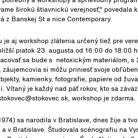
ame širokú štiavnickú verejnosť," povedala k
 z Banskej St a nice Contemporary.
 je aj workshop zlátenia určený tiež pre verej
ližší piatok 23. augusta od 16:00 do 18:00 ho
Pracovať sa bude s netoxickým materiálom, s
 záujemcovia si môžu priniesť svoje obľúben
bjekty, kamienky, fotografie, papiere od žuv
li. Vítaný je každý nad päť rokov, kto sa závä
 stokovec@stokovec.sk, workshop je zdarma.
974) sa narodila v Bratislave, dnes žije a tvo
a v Bratislave. Študovala scénografiu na Vy