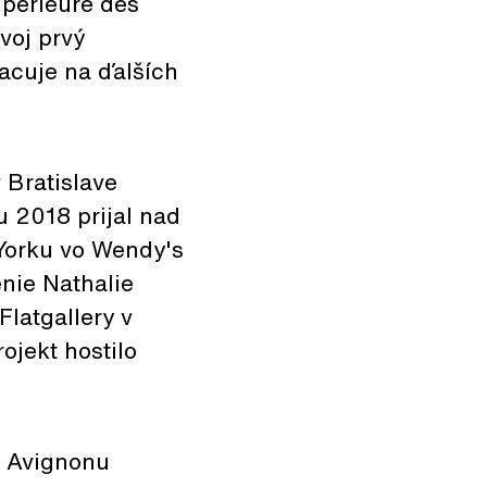
upérieure des
voj prvý
acuje na ďalších
 Bratislave
 2018 prijal nad
Yorku vo Wendy's
nie Nathalie
Flatgallery v
ojekt hostilo
z Avignonu