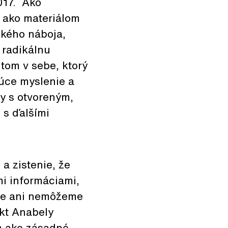
017. Ako
, ako materiálom
ského náboja,
 radikálnu
tom v sebe, ktorý
úce myslenie a
py s otvoreným,
s ďalšími
 a zistenie, že
mi informáciami,
tne ani nemôžeme
ekt Anabely
m ako zásadné.