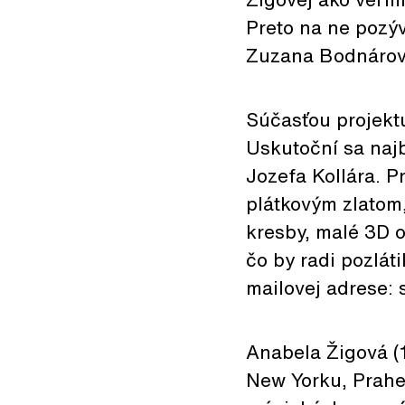
Preto na ne pozýv
Zuzana Bodnárová
Súčasťou projektu
Uskutoční sa najb
Jozefa Kollára. 
plátkovým zlatom,
kresby, malé 3D o
čo by radi pozláti
mailovej adrese:
Anabela Žigová (1
New Yorku, Prahe 