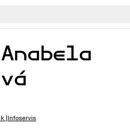
 Anabela
ová
lk
Infoservis