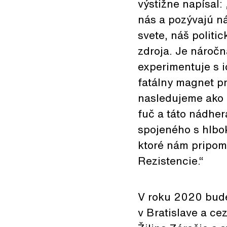
výstižne napísal: 
nás a pozývajú ná
svete, náš politic
zdroja. Je náročná
experimentuje s i
fatálny magnet pr
nasledujeme ako o
fuč a táto nádher
spojeného s hlbo
ktoré nám pripomí
Rezistencie.“
V roku 2020 bude
v Bratislave a ce