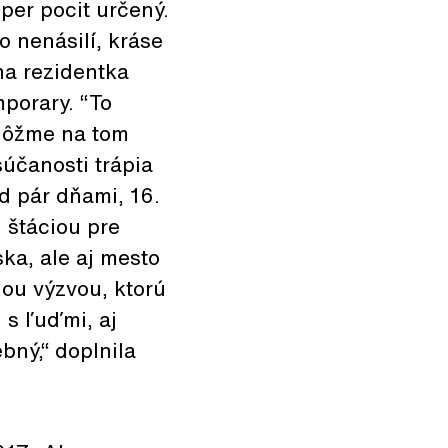
per pocit určený.
 nenásilí, kráse
na rezidentka
porary. “To
 Môžme na tom
súčanosti trápia
d pár dňami, 16.
 štáciou pre
ska, ale aj mesto
nou výzvou, ktorú
 s ľuďmi, aj
bný,“ doplnila