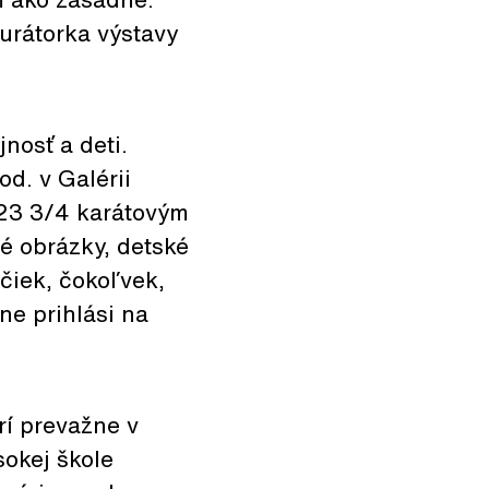
urátorka výstavy
nosť a deti.
d. v Galérii
 23 3/4 karátovým
é obrázky, detské
ačiek, čokoľvek,
zne prihlási na
rí prevažne v
sokej škole