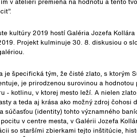
ím v ateliéri premieňa na hodnotu a tento tv
it”.
te kultúry 2019 hostí Galéria Jozefa Kollára
 2019. Projekt kulminuje 30. 8. diskusiou o s
alériou.
 je špecifická tým, že čisté zlato, s ktorým S
ntuje, je prirodzenou surovinou a hodnotou 
 - kotlinu, v ktorej mesto leží. A nielen zlato,
asty a teda aj krása ako možný zdroj čohosi
na súčasťou (identity) tohto významného baní
pocitu v centre mesta, v Galérii Jozefa Kollár
ii so staršími zbierkami tejto inštitúcie, his