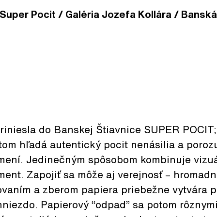
Super Pocit / Galéria Jozefa Kollára / Banská 
riniesla do Banskej Štiavnice SUPER POCIT;
tom hľadá autentický pocit nenásilia a poro
 umení. Jedinečným spôsobom kombinuje vizu
ment. Zapojiť sa môže aj verejnosť – hromad
ovaním a zberom papiera priebežne vytvára p
i hniezdo. Papierový “odpad” sa potom rôzny