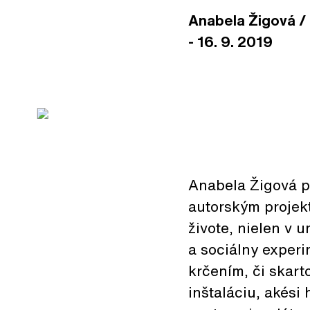
Anabela Žigová / 
- 16. 9. 2019
Anabela Žigová p
autorským projek
živote, nielen v
a sociálny experi
krčením, či skart
inštaláciu, akés