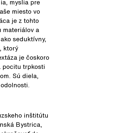
ia, myslia pre
naše miesto vo
áca je z tohto
u materiálov a
 ako seduktívny,
 ktorý
extáza je čoskoro
 pocitu trpkosti
om. Sú diela,
odolnosti.
zskeho inštitútu
anská Bystrica,