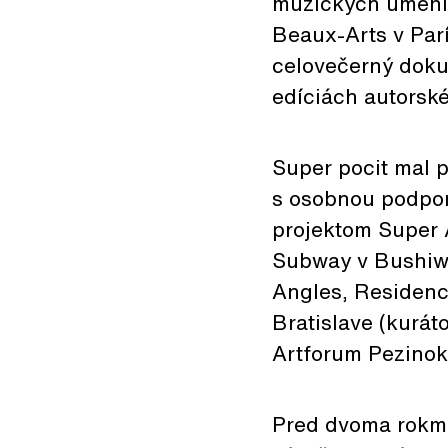
múzických umení 
Beaux-Arts v Parí
celovečerný doku
edíciách autorské
Super pocit mal p
s osobnou podpor
projektom Super 
Subway v Bushiwc
Angles, Residency
Bratislave (kurát
Artforum Pezinok,
Pred dvoma rokmi