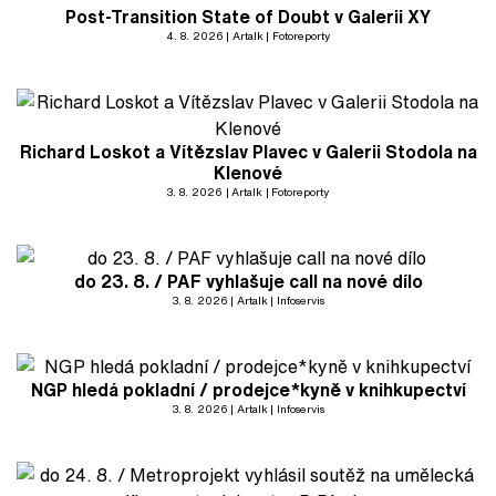
Post-Transition State of Doubt v Galerii XY
4. 8. 2026
Artalk
Fotoreporty
Richard Loskot a Vítězslav Plavec v Galerii Stodola na
Klenové
3. 8. 2026
Artalk
Fotoreporty
do 23. 8. / PAF vyhlašuje call na nové dílo
3. 8. 2026
Artalk
Infoservis
NGP hledá pokladní / prodejce*kyně v knihkupectví
3. 8. 2026
Artalk
Infoservis