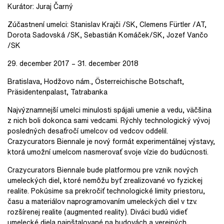
Kurátor: Juraj Čarný
Zúčastnení umelci: Stanislav Krajči /SK, Clemens Fürtler /AT,
Dorota Sadovská /SK, Sebastián Komáček/SK, Jozef Vančo
/SK
29. december 2017 – 31. december 2018
Bratislava, Hodžovo nám., Österreichische Botschaft,
Präsidentenpalast, Tatrabanka
Najvýznamnejší umelci minulosti spájali umenie a vedu, väčšina
z nich boli dokonca sami vedcami. Rýchly technologický vývoj
posledných desaťročí umelcov od vedcov oddelil.
Crazycurators Biennale je nový formát experimentálnej výstavy,
ktorá umožní umelcom nasmerovať svoje vízie do budúcnosti.
Crazycurators Biennale bude platformou pre vznik nových
umeleckých diel, ktoré nemôžu byť zrealizované vo fyzickej
realite. Pokúsime sa prekročiť technologické limity priestoru,
času a materiálov naprogramovaním umeleckých diel v tzv.
rozšírenej realite (augmented reality). Diváci budú vidieť
umelecké diela nainštalované na budovách a verejných