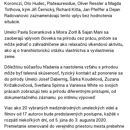
Koronczi, Oto Hudec,
Plateauresidue
, Oliver Ressler a Magda
Tothova, kým Jiří Černický, Richard Kitta, Jan Pfeiffer a Dejan
Radovanovic zaznamenávajú tento vplyv bez hodnotenia
situácie.
Umelci Pavla Sceranková a Moira Zoitl & Sajan Mani sa
zaoberajú vplyvom človeka na prírodu cez prácu, pričom sa
môže jednať o záhradníčenie ako relaxačnú víkendovú aktivitu,
ako aj o transhistorickú otázku vlastníctva a vyvlastnenia
zeme.
Dôležitou súčasťou hľadania a nastolenia vzťahu s prírodou
môže byť telesná skúsenosť, fyzický kontakt až ponorenie sa
do prírody. Umelci Josef Dabernig, Šárka Koudelová, Zuzana
Križalkovičová, Svetlana Spirina a Vanessa White vo svojich
prácach zobrazujú telo a prírodu diferentnými prístupmi, od
dokumentačného záznamu
po intímnu výpoveď.
Viac ako 20 vybraných medzinárodných umeleckých videí a
filmov od 17 autorov bude predstavených postupne, každé v
rozpätí niekoľkých dní, od 5. júna do 3. augusta 2020.
Premietanie smerované do verejného priestoru mesta prebehne