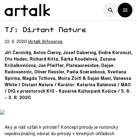
TS: Distant Nature
22. 6. 2020
Artalk
Infoservis
Jiří Černický, Anton Čierny, Josef Dabernig, Endre Koronczi,
Oto Hudec, Richard Kitta, Šárka Koudelová, Zuzana
Križalkovičová, Jan Pfeiffer, Plateauresidue, Dejan
Radovanovic, Oliver Ressler, Pavla Sceranková, Svetlana
Spirina, Magda Tothova, Moira Zoitl & Sajan Mani, Vanessa
White / Distant Nature / Kurátor: Katarína Balúnová / MAO
/ DIG v priestoroch K13 - Kasárne Kulturpark Košice / 5. 6.
– 3. 8. 2020
Aký je náš vzťah k prírode? Koncept prírody je notoricky
nejednoznačný, návrat do prírody v mnohých ohľadoch