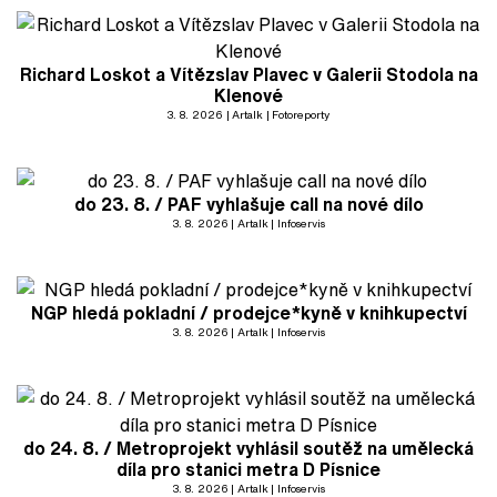
Richard Loskot a Vítězslav Plavec v Galerii Stodola na
Klenové
3. 8. 2026
Artalk
Fotoreporty
do 23. 8. / PAF vyhlašuje call na nové dílo
3. 8. 2026
Artalk
Infoservis
NGP hledá pokladní / prodejce*kyně v knihkupectví
3. 8. 2026
Artalk
Infoservis
do 24. 8. / Metroprojekt vyhlásil soutěž na umělecká
díla pro stanici metra D Písnice
3. 8. 2026
Artalk
Infoservis