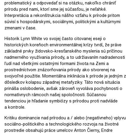
problematický a odpovedať si na otázku, nakoľko chrániť
prírodu pred nami, ktorí sme jej súčasťou, je neľahké.
Interpretácia a rekonštrukcia nášho vzťahu k prírode pritom
súvisí s hospodárskymi, sociálnymi, politickými a kultúrnymi
zmenami v čase.
Historik Lynn White vo svojej často citovanej eseji o
historických koreňoch environmentálnej krízy tvrdí, že práve
základné prvky židovsko-kresťanského myslenia sú príčinou
nadmerného využívania prírody, a to udržiavaním nadradenosti
ľudí nad všetkými ostatnými formami života na Zemi a
prostredníctvom znázorňovania prírody ako stvorenej na
svojvoľné použitie. Momentálna inklinácia k prírode je jedným z
dôsledkov kolapsu západnej metafyziky. Táto nová situácia
prináša oslobodenie, avšak zároveň vyvoláva pochybnosti o
normatívnych rámcoch našej spoločnosti. Súčasnou
tendenciou je hľadanie symbiózy s prírodou proti nadvláde
a kontrole.
Kritiku dominancie nad prírodou a / alebo (negatívneho) vplyvu
sociálno-politického a technologického rozvoja na životné
prostredie obsahujú práce umelcov Anton Čierny, Endre