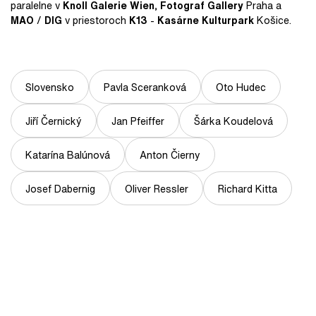
paralelne v
Knoll Galerie Wien
,
Fotograf Gallery
Praha a
MAO
/
DIG
v priestoroch
K13
-
Kasárne Kulturpark
Košice.
Slovensko
Pavla Sceranková
Oto Hudec
Jiří Černický
Jan Pfeiffer
Šárka Koudelová
Katarína Balúnová
Anton Čierny
Josef Dabernig
Oliver Ressler
Richard Kitta