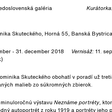
edoslovenská galéria
Kurátorka
nika Skuteckého, Horná 55, Banská Bystric
mber - 31. december 2018
Vernisáž:
11. se
k)
ominika Skuteckého obohatí v poradí už treti
ných malieb zo súkromných zbierok.
 minuloročnú výstavu
Neznáme portréty
, kto
dný autoportrét z roku 1919 a portréty jeho 