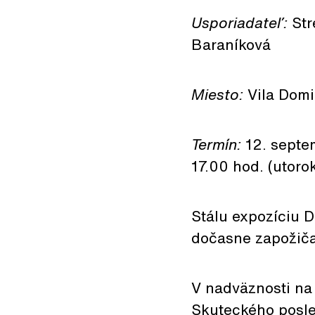
Usporiadateľ:
Str
Baraníková
Miesto:
Vila Domi
Termín:
12. septe
17.00 hod. (utoro
Stálu expozíciu D
dočasne zapožiča
V nadväznosti na
Skuteckého posle