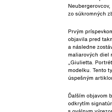
Neubergerovcov, 
zo súkromných zb
Prvým príspevko
objavila pred tak
a následne zostá
maliarových diel
„Giulietta. Portr
modelku. Tento t
úspešným artiklo
Ďalším objavom b
odkrytím signatú
s oválnym výrezo