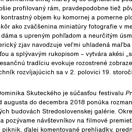
ubšie profilovaný rám, pravdepodobne tiež p
a kontrastný objem ku komornej a pomerne p
skôr ako zväčšenina miniatúry fotografie v m
 dáma s upreným pohľadom a neurčitým ús
terický zjav navodzuje veľmi uhladená maľb
ou a splývavým rukopisom – vytvára akési „s
nesančnú tradíciu evokuje rozostrené zobraz
hník rozvíjajúcich sa v 2. polovici 19. storoč
 Dominika Skuteckého je súčasťou festivalu
Pr
od augusta do decembra 2018 ponúka rozman
ých budovách Stredoslovenskej galérie. Okr
a pozývame návštevníkov na filmové premiet
či piknik, ďalej komentované prehliadky, pred