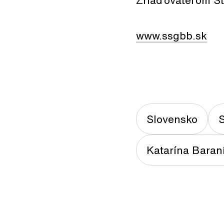
Zriaďovateľom St
www.ssgbb.sk
Slovensko
S
Katarína Baran