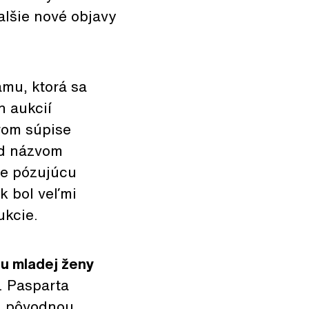
lšie nové objavy
mu, ktorá sa
h aukcií
rom súpise
od názvom
ne pózujúcu
k bol veľmi
ukcie.
u mladej ženy
. Pasparta
od pôvodnou