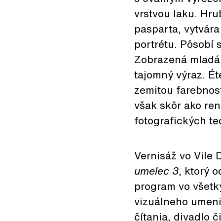
vrstvou laku. Hr
pasparta, vytvár
portrétu. Pôsobí 
Zobrazená mladá
tajomný výraz. É
zemitou farebnosť
však skôr ako re
fotografických tec
Vernisáž vo Vile
umelec
3
, ktorý 
program vo všetk
vizuálneho umeni
čítania, divadlo 