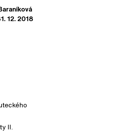
 Baraníková
1. 12. 2018
kuteckého
y II.