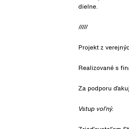
dielne.
/////
Projekt z verejný
Realizované s fi
Za podporu ďakuj
Vstup voľný.