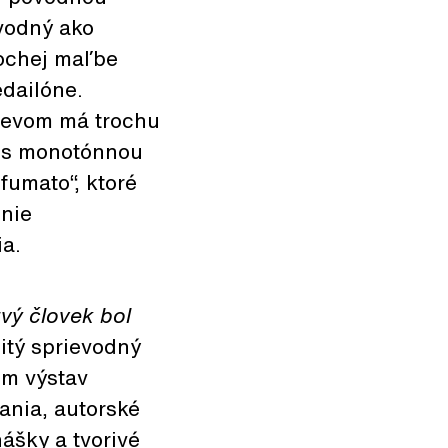
ôvodný ako
lochej maľbe
edailóne.
mevom má trochu
a s monotónnou
fumato“, ktoré
enie
ia.
vý človek bol
itý sprievodný
em výstav
ania, autorské
nášky a tvorivé