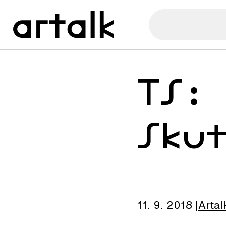
TS:
Sku
11. 9. 2018
Artal