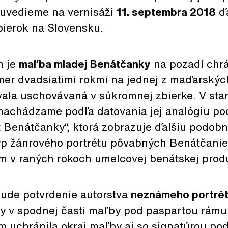
uvedieme na vernisáži
11. septembra 2018
ďa
ierok na Slovensku.
m je
maľba mladej Benátčanky
na pozadí chrá
mer dvadsiatimi rokmi na jednej z maďarskýc
vala uschovávaná v súkromnej zbierke. V sta
 nachádzame podľa datovania jej analógiu p
ét Benátčanky“, ktorá zobrazuje ďalšiu podob
yp žánrového portrétu pôvabných Benátčanie
m v raných rokoch umelcovej benátskej prod
ude potvrdenie autorstva
neznámeho portrét
ry v spodnej časti maľby pod paspartou rámu
m uchránila okraj maľby aj so signatúrou p