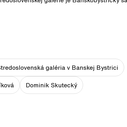
redoslovenskej galérie je Banskobystrický s
tredoslovenská galéria v Banskej Bystrici
íková
Dominik Skutecký