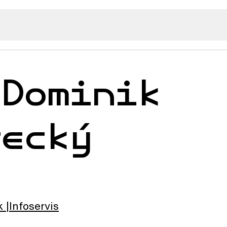
 Dominik
tecký
k
Infoservis