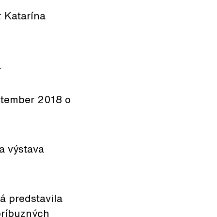
:
Katarína
a
ptember 2018 o
a výstava
rá predstavila
príbuzných