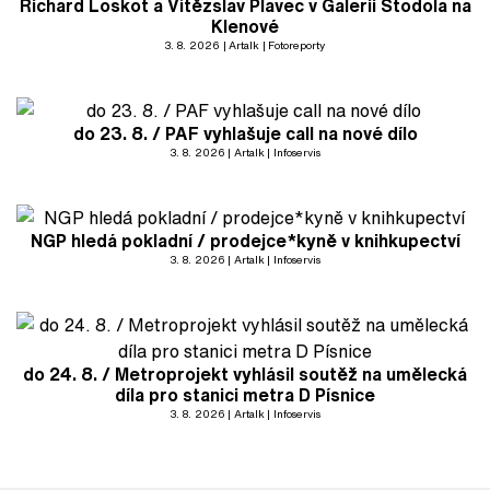
Richard Loskot a Vítězslav Plavec v Galerii Stodola na
Klenové
3. 8. 2026
Artalk
Fotoreporty
do 23. 8. / PAF vyhlašuje call na nové dílo
3. 8. 2026
Artalk
Infoservis
NGP hledá pokladní / prodejce*kyně v knihkupectví
3. 8. 2026
Artalk
Infoservis
do 24. 8. / Metroprojekt vyhlásil soutěž na umělecká
díla pro stanici metra D Písnice
3. 8. 2026
Artalk
Infoservis