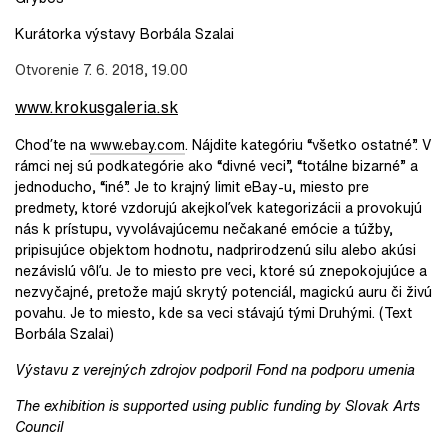
Kurátorka výstavy Borbála Szalai
Otvorenie 7. 6. 2018, 19.00
www.krokusgaleria.sk
Choďte na
www.ebay.com
. Nájdite kategóriu “všetko ostatné”. V
rámci nej sú podkategórie ako “divné veci”, “totálne bizarné” a
jednoducho, “iné”. Je to krajný limit eBay-u, miesto pre
predmety, ktoré vzdorujú akejkoľvek kategorizácii a provokujú
nás k prístupu, vyvolávajúcemu nečakané emócie a túžby,
pripisujúce objektom hodnotu, nadprirodzenú silu alebo akúsi
nezávislú vôľu. Je to miesto pre veci, ktoré sú znepokojujúce a
nezvyčajné, pretože majú skrytý potenciál, magickú auru či živú
povahu. Je to miesto, kde sa veci stávajú tými Druhými. (Text
Borbála Szalai)
Výstavu z verejných zdrojov podporil Fond na podporu umenia
The exhibition is supported using public funding by Slovak Arts
Council