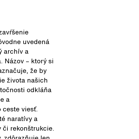
zavŕšenie
 pôvodne uvedená
 archív a
. Názov – ktorý si
aznačuje, že by
e života našich
točnosti odkláňa
ie a
 ceste viesť.
té naratívy a
 či rekonštrukcie.
, zdôrazňuje len