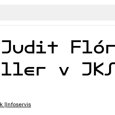
 Judit Fló
uller v JK
lk
Infoservis