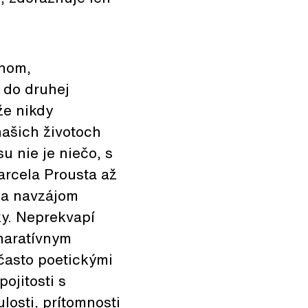
ehom,
 do druhej
že nikdy
našich životoch
u nie je niečo, s
arcela Prousta až
 sa navzájom
ky. Neprekvapí
 naratívnym
 často poetickými
ojitosti s
losti, prítomnosti