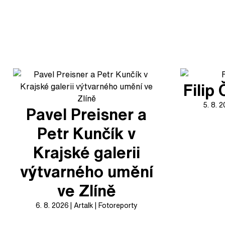
Filip
5. 8. 
Pavel Preisner a
Petr Kunčík v
Krajské galerii
výtvarného umění
ve Zlíně
6. 8. 2026
Artalk
Fotoreporty