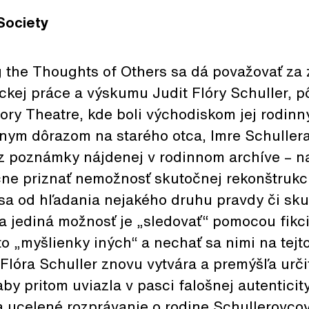
 Society
g the Thoughts of Others sa dá považovať za 
ckej práce a výskumu Judit Flóry Schuller,
y Theatre, kde boli východiskom jej rodinný
štnym dôrazom na starého otca, Imre Schullera
 z poznámky nájdenej v rodinnom archíve – n
čne priznať nemožnosť skutočnej rekonštrukci
 sa od hľadania nejakého druhu pravdy či sku
ša jediná možnosť je „sledovať“ pomocou fikc
to „myšlienky iných“ a nechať sa nimi na tejto
 Flóra Schuller znovu vytvára a premýšľa urči
by pritom uviazla v pasci falošnej autenticity
 ucelené rozprávanie o rodine Schullerovcov