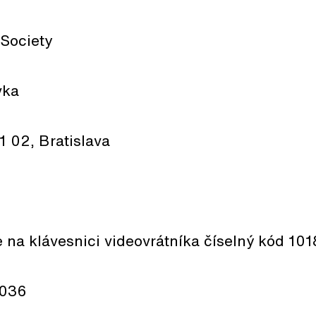
 Society
vka
1 02, Bratislava
e na klávesnici videovrátníka číselný kód
101
 036