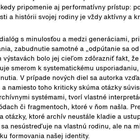
kedy pripomenie aj performatívny prístup: po
ti a histórii svojej rodiny je vždy aktívny a k
dialóg s minulosťou a medzi generáciami, pr
nia, zabudnutie samotné a „odpútanie sa od 
výstavách bolo jej cieľom zdôrazniť fakt, že
uje smerom k systematickému usporiadaniu, 
dnutia. V prípade nových diel sa autorka vzď
 a namiesto toho kriticky skúma otázky súvis
chívnymi systémami, tvorí vlastné interpretá
ódach či fragmentoch, ktoré v ňom našla. Pr
 otázky, ktoré archív neustále kladie a ustu
 sa nesústreďuje na vlastnú rodinu, ale na mi
u formovania našej identity.