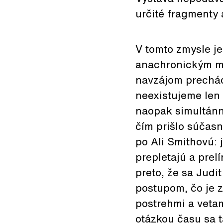
určité fragmenty a
V tomto zmysle je
anachronickým mi
navzájom prechád
neexistujeme len 
naopak simultánne
čím prišlo súčasn
po Ali Smithovú: 
prepletajú a prel
preto, že sa Judi
postupom, čo je z
postrehmi a vetam
otázkou času sa t