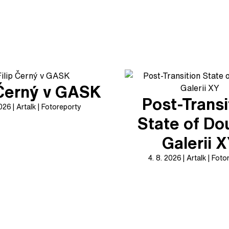
 Černý v GASK
Post-Transi
2026
Artalk
Fotoreporty
State of Do
Galerii 
4. 8. 2026
Artalk
Foto