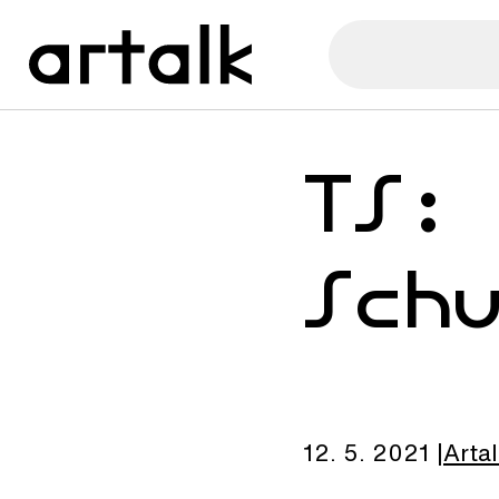
TS:
Sch
12. 5. 2021
Arta