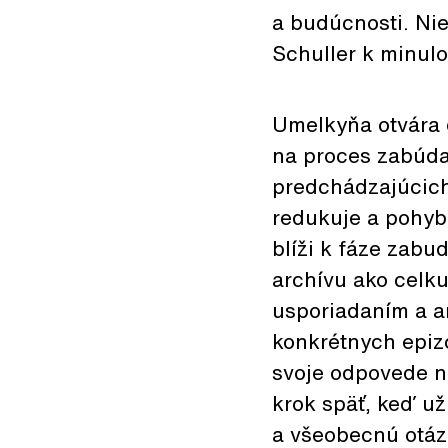
a budúcnosti. Nie
Schuller k minulos
Umelkyňa otvára 
na proces zabúda
predchádzajúcich 
redukuje a pohyb
blíži k fáze zabu
archívu ako celku
usporiadaním a ar
konkrétnych epiz
svoje odpovede na
krok späť, keď už
a všeobecnú otázk