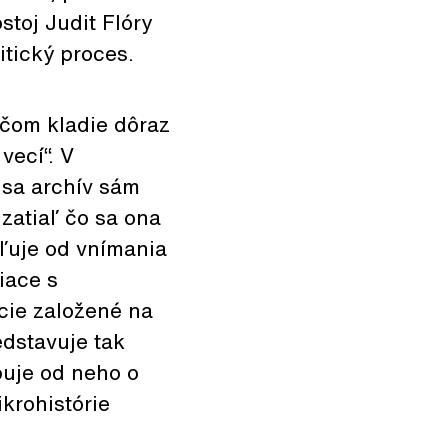
stoj Judit Flóry
ritický proces.
ičom kladie dôraz
vecí“. V
 sa archív sám
zatiaľ čo sa ona
aľuje od vnímania
iace s
cie založené na
edstavuje tak
puje od neho o
krohistórie