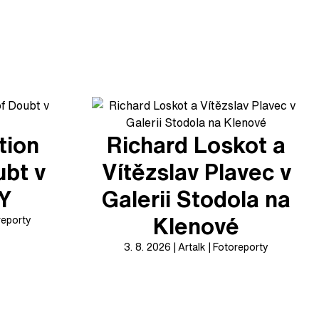
tion
Richard Loskot a
ubt v
Vítězslav Plavec v
XY
Galerii Stodola na
Klenové
reporty
3. 8. 2026
Artalk
Fotoreporty