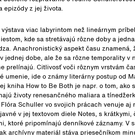
 epizódy z jej života.
 výstava viac labyrintom než lineárnym príb
estom, kde sa stretávajú rôzne doby a jedna
za. Anachronistický aspekt času znamená, 
v jednej dobe, ale že sa rôzne temporality v 
 prelínajú. Citlivosť voči rôznym vrstvám čas
é umenie, ide o známy literárny postup od M
jej kniha How to Be Both je napr. o tom, ako
ínajú životy renesančného maliara a tínedžer
t Flóra Schuller vo svojich prácach venuje aj
javné v jej textovom diele Notes, s krátkymi,
i, ktoré pripomínajú denníkové záznamy. V sp
ak archívny materiál stáva priesečníkom minu