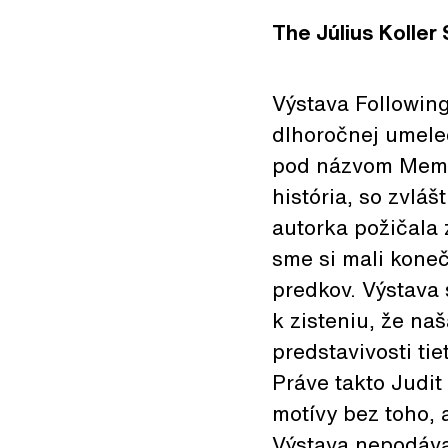
The Július Koller
Výstava Followin
dlhoročnej umele
pod názvom Memor
história, so zvlá
autorka požičala
sme si mali kone
predkov. Výstava
k zisteniu, že na
predstavivosti tie
Práve takto Judit
motívy bez toho, a
Výstava nepodáva