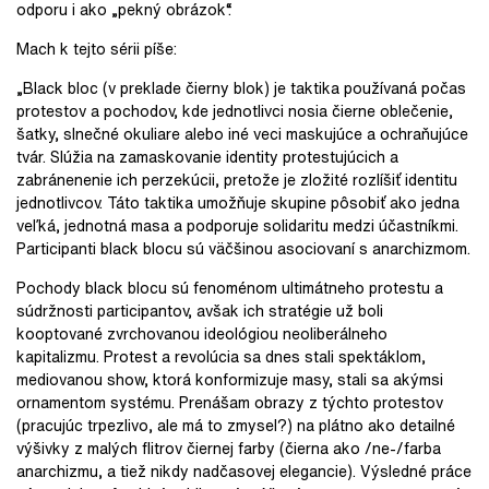
odporu i ako „pekný obrázok“.
Mach k tejto sérii píše:
„Black bloc (v preklade čierny blok) je taktika používaná počas
protestov a pochodov, kde jednotlivci nosia čierne oblečenie,
šatky, slnečné okuliare alebo iné veci maskujúce a ochraňujúce
tvár. Slúžia na zamaskovanie identity protestujúcich a
zabránenenie ich perzekúcii, pretože je zložité rozlíšiť identitu
jednotlivcov. Táto taktika umožňuje skupine pôsobiť ako jedna
veľká, jednotná masa a podporuje solidaritu medzi účastníkmi.
Participanti black blocu sú väčšinou asociovaní s anarchizmom.
Pochody black blocu sú fenoménom ultimátneho protestu a
súdržnosti participantov, avšak ich stratégie už boli
kooptované zvrchovanou ideológiou neoliberálneho
kapitalizmu. Protest a revolúcia sa dnes stali spektáklom,
mediovanou show, ktorá konformizuje masy, stali sa akýmsi
ornamentom systému. Prenášam obrazy z týchto protestov
(pracujúc trpezlivo, ale má to zmysel?) na plátno ako detailné
výšivky z malých flitrov čiernej farby (čierna ako /ne-/farba
anarchizmu, a tiež nikdy nadčasovej elegancie). Výsledné práce