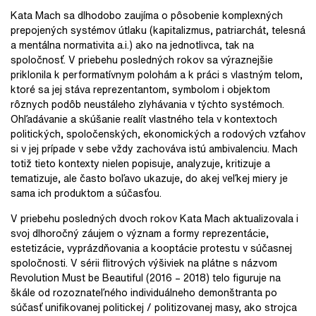
Kata Mach sa dlhodobo zaujíma o pôsobenie komplexných
prepojených systémov útlaku (kapitalizmus, patriarchát, telesná
a mentálna normativita a.i.) ako na jednotlivca, tak na
spoločnosť. V priebehu posledných rokov sa výraznejšie
priklonila k performatívnym polohám a k práci s vlastným telom,
ktoré sa jej stáva reprezentantom, symbolom i objektom
rôznych podôb neustáleho zlyhávania v týchto systémoch.
Ohľadávanie a skúšanie realít vlastného tela v kontextoch
politických, spoločenských, ekonomických a rodových vzťahov
si v jej prípade v sebe vždy zachováva istú ambivalenciu. Mach
totiž tieto kontexty nielen popisuje, analyzuje, kritizuje a
tematizuje, ale často boľavo ukazuje, do akej veľkej miery je
sama ich produktom a súčasťou.
V priebehu posledných dvoch rokov Kata Mach aktualizovala i
svoj dlhoročný záujem o význam a formy reprezentácie,
estetizácie, vyprázdňovania a kooptácie protestu v súčasnej
spoločnosti. V sérii flitrových výšiviek na plátne s názvom
Revolution Must be Beautiful (2016 – 2018) telo figuruje na
škále od rozoznateľného individuálneho demonštranta po
súčasť unifikovanej politickej / politizovanej masy, ako strojca