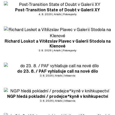
Post-Transition State of Doubt v Galerii XY
4. 8. 2026
Artalk
Fotoreporty
Richard Loskot a Vítězslav Plavec v Galerii Stodola na
Klenové
3. 8. 2026
Artalk
Fotoreporty
do 23. 8. / PAF vyhlašuje call na nové dílo
3. 8. 2026
Artalk
Infoservis
NGP hledá pokladní / prodejce*kyně v knihkupectví
3. 8. 2026
Artalk
Infoservis