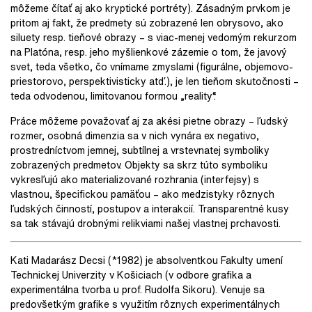
môžeme čítať aj ako kryptické portréty). Zásadným prvkom je
pritom aj fakt, že predmety sú zobrazené len obrysovo, ako
siluety resp. tieňové obrazy – s viac-menej vedomým rekurzom
na Platóna, resp. jeho myšlienkové zázemie o tom, že javový
svet, teda všetko, čo vnímame zmyslami (figurálne, objemovo-
priestorovo, perspektivisticky atď.), je len tieňom skutočnosti –
teda odvodenou, limitovanou formou „reality“.
Práce môžeme považovať aj za akési pietne obrazy – ľudský
rozmer, osobná dimenzia sa v nich vynára ex negativo,
prostredníctvom jemnej, subtílnej a vrstevnatej symboliky
zobrazených predmetov. Objekty sa skrz túto symboliku
vykresľujú ako materializované rozhrania (interfejsy) s
vlastnou, špecifickou pamäťou – ako medzistyky rôznych
ľudských činností, postupov a interakcií. Transparentné kusy
sa tak stávajú drobnými relikviami našej vlastnej prchavosti.
Kati Madarász Decsi (*1982) je absolventkou Fakulty umení
Technickej Univerzity v Košiciach (v odbore grafika a
experimentálna tvorba u prof. Rudolfa Sikoru). Venuje sa
predovšetkým grafike s využitím rôznych experimentálnych