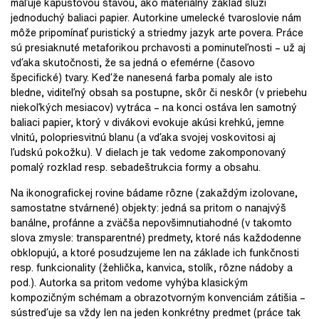
maľuje kapustovou šťavou, ako materiálny základ slúži
jednoduchý baliaci papier. Autorkine umelecké tvaroslovie nám
môže pripomínať puristický a striedmy jazyk arte povera. Práce
sú presiaknuté metaforikou prchavosti a pominuteľnosti – už aj
vďaka skutočnosti, že sa jedná o efemérne (časovo
špecifické) tvary. Keďže nanesená farba pomaly ale isto
bledne, viditeľný obsah sa postupne, skôr či neskôr (v priebehu
niekoľkých mesiacov) vytráca – na konci ostáva len samotný
baliaci papier, ktorý v divákovi evokuje akúsi krehkú, jemne
vlnitú, polopriesvitnú blanu (a vďaka svojej voskovitosi aj
ľudskú pokožku). V dielach je tak vedome zakomponovaný
pomalý rozklad resp. sebadeštrukcia formy a obsahu.
Na ikonografickej rovine bádame rôzne (zakaždým izolovane,
samostatne stvárnené) objekty: jedná sa pritom o nanajvýš
banálne, profánne a zväčša nepovšimnutiahodné (v takomto
slova zmysle: transparentné) predmety, ktoré nás každodenne
obklopujú, a ktoré posudzujeme len na základe ich funkčnosti
resp. funkcionality (žehlička, kanvica, stolík, rôzne nádoby a
pod.). Autorka sa pritom vedome vyhýba klasickým
kompozičným schémam a obrazotvorným konvenciám zátišia –
sústreďuje sa vždy len na jeden konkrétny predmet (práce tak