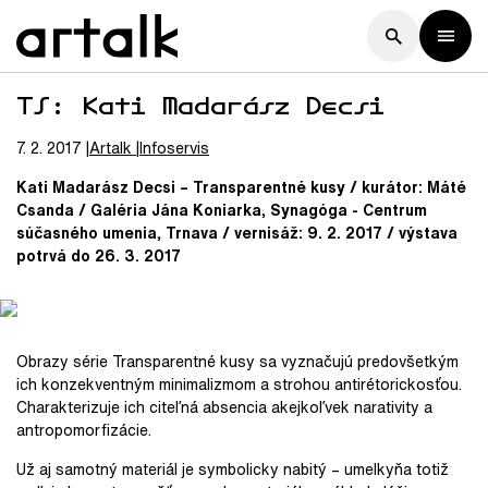
TS: Kati Madarász Decsi
7. 2. 2017
Artalk
Infoservis
Kati Madarász Decsi – Transparentné kusy / kurátor: Máté
Csanda / Galéria Jána Koniarka, Synagóga - Centrum
súčasného umenia, Trnava / vernisáž: 9. 2. 2017 / výstava
potrvá do 26. 3. 2017
Obrazy série Transparentné kusy sa vyznačujú predovšetkým
ich konzekventným minimalizmom a strohou antirétorickosťou.
Charakterizuje ich citeľná absencia akejkoľvek narativity a
antropomorfizácie.
Už aj samotný materiál je symbolicky nabitý – umelkyňa totiž