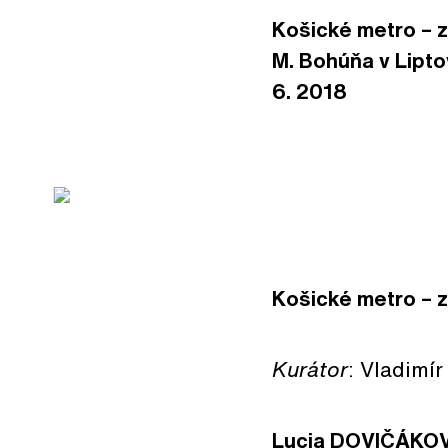
Košické metro – 
M. Bohúňa v Lipto
6. 2018
Košické metro – 
Kurátor
: Vladimí
Lucia DOVIČÁKOVÁ