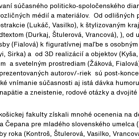
ovaní súčasného politicko-spoločenského dia
ozličných médií a materiálov. Od odlišných 
strakcie (Lukáč, Vasilko), k štylizovaným kra
textom (Durkaj, Štulerová, Vrancová), ), od 
esby (Fialová) k figuratívnej maľbe s osobný
i, Sirka) a od 3D realizácií a objektov (Kyša,
om a svetelným prostrediam (Žáková, Fialová
 prezentovaných autorov/-riek sú post-konc
cké vnímanie súčasnosti aj istá dávka humoru
napätie a zneistenie, rodové otázky a dvojité
košickej fakulty získali mnohé ocenenia na 
ra Čepana pre mladého slovenského umelca (V
by roka (Kontroš, Štulerová, Vasilko, Vranco