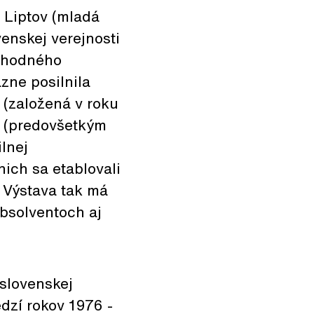
Liptov (mladá
enskej verejnosti
ýchodného
zne posilnila
 (založená v roku
y (predovšetkým
lnej
ich sa etablovali
 Výstava tak má
bsolventoch aj
 slovenskej
dzí rokov 1976 -