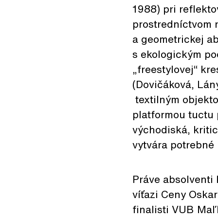
1988) pri reflekt
prostredníctvom r
a geometrickej ab
s ekologickým pod
„freestylovej“ kr
(Dovičáková, Lány
textilným objekt
platformou tuctu
východiská, kriti
vytvára potrebné 
Práve absolventi 
víťazi Ceny Oska
finalisti VUB Maľ