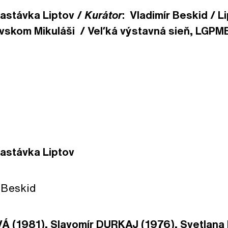
zastávka Liptov /
Kurátor
: Vladimír Beskid / L
vskom Mikuláši / Veľká výstavná sieň, LGPMB 
zastávka Liptov
r Beskid
 (1981), Slavomír DURKAJ (1976), Svetlana