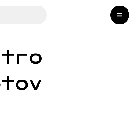
etro
ptov