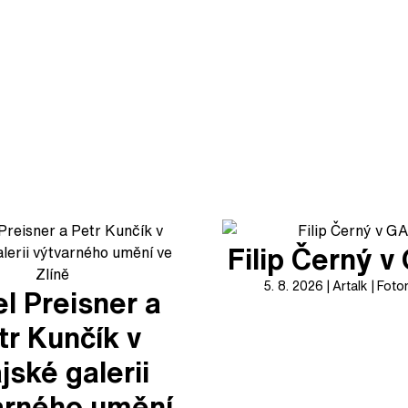
Filip Černý 
5. 8. 2026
Artalk
Foto
l Preisner a
tr Kunčík v
jské galerii
arného umění