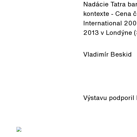
Nadácie Tatra ba
kontexte - Cena č
International 200
2013 v Londýne (S
Vladimír Beskid
Výstavu podporil