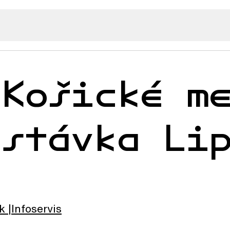
 Košické m
astávka Li
k
Infoservis