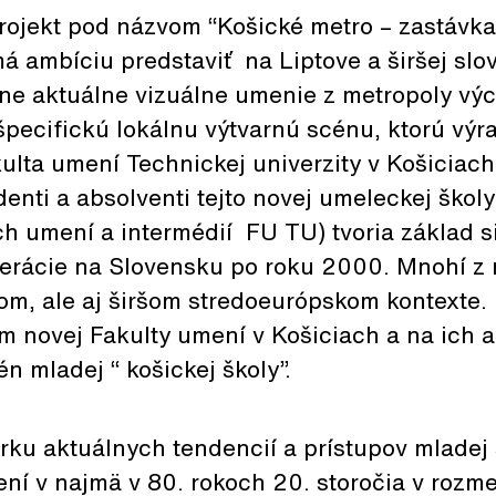
t pod názvom “Košické metro – zastávka 
á ambíciu predstaviť na Liptove a širšej slov
ene aktuálne vizuálne umenie z metropoly v
špecifickú lokálnu výtvarnú scénu, ktorú výra
lta umení Technickej univerzity v Košiciach
enti a absolventi tejto novej umeleckej škol
h umení a intermédií FU TU) tvoria základ si
erácie na Slovensku po roku 2000. Mnohí z n
kom, ale aj širšom stredoeurópskom kontexte.
m novej Fakulty umení v Košiciach a na ich a
n mladej “ košickej školy”.
rku aktuálnych tendencií a prístupov mladej
ní v najmä v 80. rokoch 20. storočia v rozme