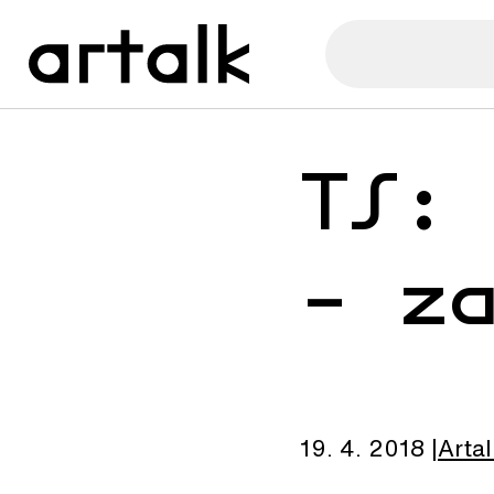
TS:
– z
19. 4. 2018
Artal