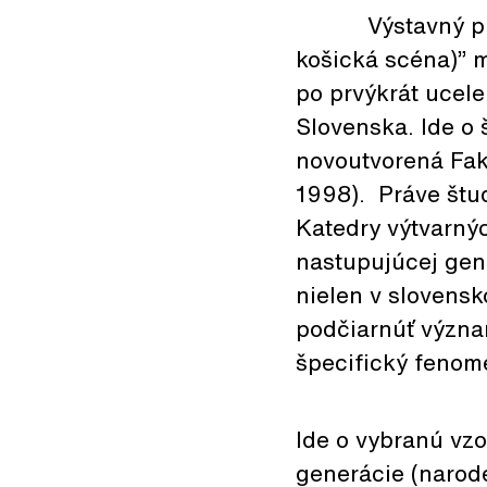
Výstavný projek
košická scéna)” m
po prvýkrát ucel
Slovenska. Ide o 
novoutvorená Faku
1998). Práve štud
Katedry výtvarnýc
nastupujúcej gen
nielen v slovens
podčiarnúť význa
špecifický fenomé
Ide o vybranú vzo
generácie (narode