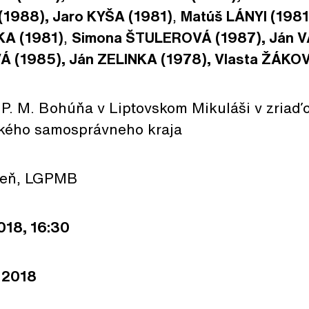
1988), Jaro KYŠA (1981)
,
Matúš LÁNYI (1981
KA (1981)
,
Simona ŠTULEROVÁ (1987),
Ján V
Á (1985),
Ján ZELINKA (1978),
Vlasta ŽÁK
 P. M. Bohúňa v Liptovskom Mikuláši v zriaď
ského samosprávneho kraja
sieň, LGPMB
018, 16:30
. 2018