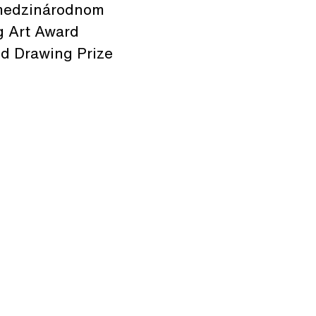
v medzinárodnom
g Art Award
od Drawing Prize