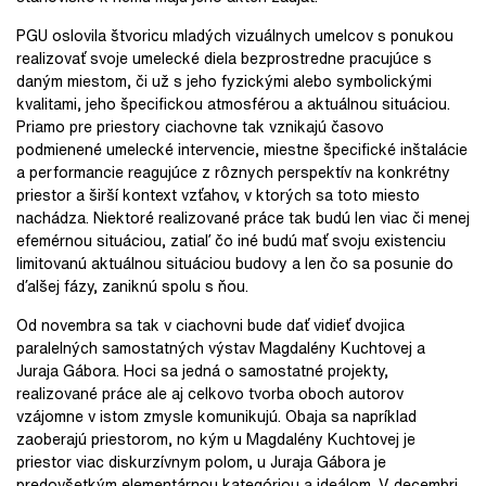
PGU oslovila štvoricu mladých vizuálnych umelcov s ponukou
realizovať svoje umelecké diela bezprostredne pracujúce s
daným miestom, či už s jeho fyzickými alebo symbolickými
kvalitami, jeho špecifickou atmosférou a aktuálnou situáciou.
Priamo pre priestory ciachovne tak vznikajú časovo
podmienené umelecké intervencie, miestne špecifické inštalácie
a performancie reagujúce z rôznych perspektív na konkrétny
priestor a širší kontext vzťahov, v ktorých sa toto miesto
nachádza. Niektoré realizované práce tak budú len viac či menej
efemérnou situáciou, zatiaľ čo iné budú mať svoju existenciu
limitovanú aktuálnou situáciou budovy a len čo sa posunie do
ďalšej fázy, zaniknú spolu s ňou.
Od novembra sa tak v ciachovni bude dať vidieť dvojica
paralelných samostatných výstav Magdalény Kuchtovej a
Juraja Gábora. Hoci sa jedná o samostatné projekty,
realizované práce ale aj celkovo tvorba oboch autorov
vzájomne v istom zmysle komunikujú. Obaja sa napríklad
zaoberajú priestorom, no kým u Magdalény Kuchtovej je
priestor viac diskurzívnym polom, u Juraja Gábora je
predovšetkým elementárnou kategóriou a ideálom. V decembri