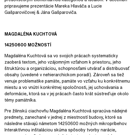
pripravujeme prezentácie Mareka Hlaváča a Lucie
Gašparovičovej & Jána Gašparoviča.
MAGDALÉNA KUCHTOVÁ
14250600 MOŽNOSTÍ
Magdaléna Kuchtová sa vo svojich prácach systematicky
zaoberá textom, jeho vzájomným vzťahom k priestoru, jeho
štruktúrou a organizáciou, schopnosťami utvárať a distribuovať
obsahy (uvedené v nehierarchickom poradí). Zároveň sa tiež
venuje problematike pamäte, pamäte vo vzťahu ku konkrétnemu
miestu a vo vnútri konkrétnej spoločnosti, jej uchovávania a
deformácie, ktorá sa v jej prácach často krát sústreďuje okolo
témy pamätníka.
Pre žilinskú ciachovňu Magdaléna Kuchtová spracúva nádejné
predmety, zanechané v jednej z miestností budovy, ktoré sa
následne stávajú námetom 14250600 možných mikropríbehov.
Interaktívnou inštaláciou skúma spôsoby tvorby narácie,