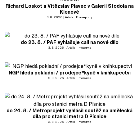
Richard Loskot a Vítězslav Plavec v Galerii Stodola na
Klenové
3. 8. 2026
Artalk
Fotoreporty
do 23. 8. / PAF vyhlašuje call na nové dílo
3. 8. 2026
Artalk
Infoservis
NGP hledá pokladní / prodejce*kyně v knihkupectví
3. 8. 2026
Artalk
Infoservis
do 24. 8. / Metroprojekt vyhlásil soutěž na umělecká
díla pro stanici metra D Písnice
3. 8. 2026
Artalk
Infoservis