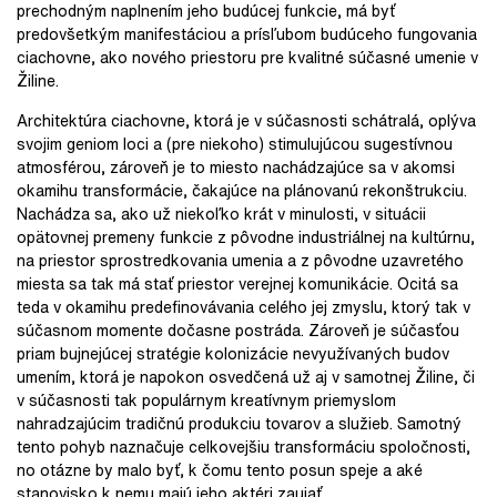
prechodným naplnením jeho budúcej funkcie, má byť
predovšetkým manifestáciou a prísľubom budúceho fungovania
ciachovne, ako nového priestoru pre kvalitné súčasné umenie v
Žiline.
Architektúra ciachovne, ktorá je v súčasnosti schátralá, oplýva
svojim geniom loci a (pre niekoho) stimulujúcou sugestívnou
atmosférou, zároveň je to miesto nachádzajúce sa v akomsi
okamihu transformácie, čakajúce na plánovanú rekonštrukciu.
Nachádza sa, ako už niekoľko krát v minulosti, v situácii
opätovnej premeny funkcie z pôvodne industriálnej na kultúrnu,
na priestor sprostredkovania umenia a z pôvodne uzavretého
miesta sa tak má stať priestor verejnej komunikácie. Ocitá sa
teda v okamihu predefinovávania celého jej zmyslu, ktorý tak v
súčasnom momente dočasne postráda. Zároveň je súčasťou
priam bujnejúcej stratégie kolonizácie nevyužívaných budov
umením, ktorá je napokon osvedčená už aj v samotnej Žiline, či
v súčasnosti tak populárnym kreatívnym priemyslom
nahradzajúcim tradičnú produkciu tovarov a služieb. Samotný
tento pohyb naznačuje celkovejšiu transformáciu spoločnosti,
no otázne by malo byť, k čomu tento posun speje a aké
stanovisko k nemu majú jeho aktéri zaujať.