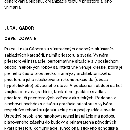
generovania príbehu, organizácie textu v priestore a jeho
vnímania.
JURAJ GÁBOR
OSVETĽOVANIE
Práce Juraja Gábora sú sústredeným osobným skúmaním
základných kategórií, najmä priestoru a svetla. Vytvára
priestorové inštalácie, performatívne situácie a v poslednom
období niekoľkých rokov sa intenzívne venuje kresbe, ktorá je
pre neho často prostriedkom analýzy architektonického
priestoru a jeho idealizovanej rekonštrukcie do (občas
hypotetického) pôvodného stavu. V poslednom období sa tiež
zaujíma o prvok gradácie, konkrétne gradácie svetla v
priestore, či priestorových vzťahov ako takých. Podobne v
ciachovni nachádza situáciu gradácie priestoru a vytvára,
respektíve rekonštruuje situáciu postupnej gradácie svetla.
Ústredný prvok jeho mnohovrstevnej inštalácie má podobu
plánovaného zásahu do budovy a prinavrátenia pôvodných
kvalít priestoru komunikácie, funkcionalistického schodiska.