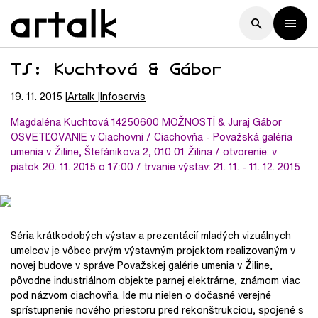
TS: Kuchtová & Gábor
19. 11. 2015
Artalk
Infoservis
Magdaléna Kuchtová 14250600 MOŽNOSTÍ & Juraj Gábor
OSVETĽOVANIE v Ciachovni / Ciachovňa - Považská galéria
umenia v Žiline, Štefánikova 2, 010 01 Žilina / otvorenie: v
piatok 20. 11. 2015 o 17:00 / trvanie výstav: 21. 11. - 11. 12. 2015
Séria krátkodobých výstav a prezentácií mladých vizuálnych
umelcov je vôbec prvým výstavným projektom realizovaným v
novej budove v správe Považskej galérie umenia v Žiline,
pôvodne industriálnom objekte parnej elektrárne, známom viac
pod názvom ciachovňa. Ide mu nielen o dočasné verejné
sprístupnenie nového priestoru pred rekonštrukciou, spojené s