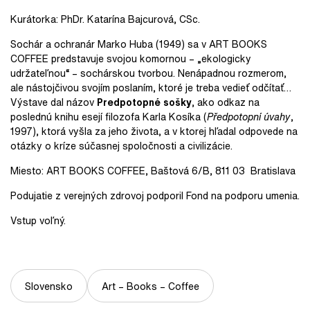
Kurátorka: PhDr. Katarína Bajcurová, CSc.
Sochár a ochranár Marko Huba (1949) sa v ART BOOKS
COFFEE predstavuje svojou komornou – „ekologicky
udržateľnou“ – sochárskou tvorbou. Nenápadnou rozmerom,
ale nástojčivou svojím poslaním, ktoré je treba vedieť odčítať…
Výstave dal názov
Predpotopné sošky
, ako odkaz na
poslednú knihu esejí filozofa Karla Kosíka (
Předpotopní úvahy
,
1997), ktorá vyšla za jeho života, a v ktorej hľadal odpovede na
otázky o kríze súčasnej spoločnosti a civilizácie.
Miesto: ART BOOKS COFFEE, Baštová 6/B, 811 03 Bratislava
Podujatie z verejných zdrovoj podporil Fond na podporu umenia.
Vstup voľný.
Slovensko
Art – Books – Coffee