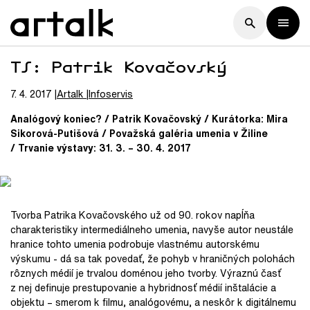
TS: Patrik Kovačovský
7. 4. 2017
Artalk
Infoservis
Analógový koniec? / Patrik Kovačovský / Kurátorka: Mira
Sikorová-Putišová / Považská galéria umenia v Žiline
/ Trvanie výstavy: 31. 3. – 30. 4. 2017
Tvorba Patrika Kovačovského už od 90. rokov napĺňa
charakteristiky intermediálneho umenia, navyše autor neustále
hranice tohto umenia podrobuje vlastnému autorskému
výskumu - dá sa tak povedať, že pohyb v hraničných polohách
rôznych médií je trvalou doménou jeho tvorby. Výraznú časť
z nej definuje prestupovanie a hybridnosť médií inštalácie a
objektu – smerom k filmu, analógovému, a neskôr k digitálnemu