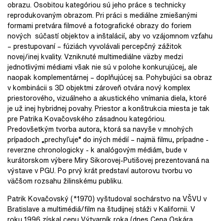
obrazu. Osobitou kategóriou sú jeho práce s technicky
reprodukovaným obrazom. Pri práci s mediálne zmiešanými
formami pretvára filmové a fotografické obrazy do foriem
nových súčastí objektov a inštalácií, aby vo vzájomnom vzťahu
– prestupovaní – fúziách vyvolávali percepčný zážitok
novej/inej kvality. Vzniknuté multimediálne väzby medzi
jednotlivými médiami však nie sú v polohe konkurujúcej, ale
naopak komplementárnej – doplňujúcej sa. Pohybujúci sa obraz
v kombinácii s 3D objektmi zároveň otvára nový komplex
priestorového, vizuálneho a akustického vnímania diela, ktoré
je už inej hybridnej povahy. Priestor a konštrukcia miesta je tak
pre Patrika Kovačovského zásadnou kategóriou.
Predovšetkým tvorba autora, ktorá sa navyše v mnohých
prípadoch „prechyľuje“ do iných médií – najmä filmu, prípadne -
reverzne chronologicky - k analógovým médiám, bude v
kurátorskom výbere Miry Sikorovej-Putišovej prezentovaná na
výstave v PGU. Po prvý krát predstaví autorovu tvorbu vo
väčšom rozsahu žilinskému publiku.
Patrik Kovačovský (*1970) vyštudoval sochárstvo na VŠVU v
Bratislave a multimédiá/film na študijnej stáži v Kalifornii. V
roku 1996 získal cenu Výtvarník roka (dnes Cena Oskára