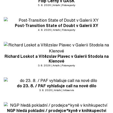
Filip Černý v GASK
5. 8. 2026
Artalk
Fotoreporty
Post-Transition State of Doubt v Galerii XY
4. 8. 2026
Artalk
Fotoreporty
Richard Loskot a Vítězslav Plavec v Galerii Stodola na
Klenové
3. 8. 2026
Artalk
Fotoreporty
do 23. 8. / PAF vyhlašuje call na nové dílo
3. 8. 2026
Artalk
Infoservis
NGP hledá pokladní / prodejce*kyně v knihkupectví