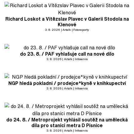
Richard Loskot a Vítězslav Plavec v Galerii Stodola na
Klenové
3. 8. 2026
Artalk
Fotoreporty
do 23. 8. / PAF vyhlašuje call na nové dílo
3. 8. 2026
Artalk
Infoservis
NGP hledá pokladní / prodejce*kyně v knihkupectví
3. 8. 2026
Artalk
Infoservis
do 24. 8. / Metroprojekt vyhlásil soutěž na umělecká
díla pro stanici metra D Písnice
3. 8. 2026
Artalk
Infoservis