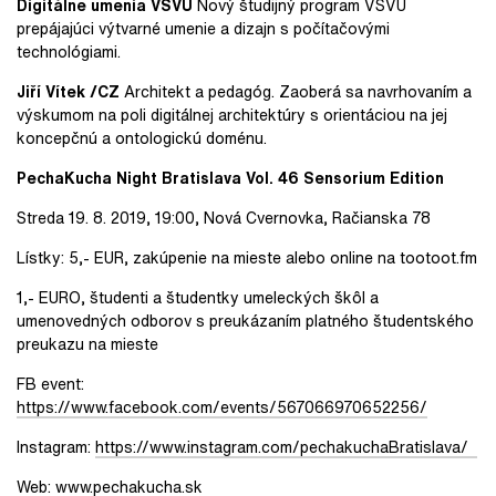
Digitálne umenia VŠVU
Nový študijný program
VŠVU
prepájajúci výtvarné umenie a dizajn s počítačovými
technológiami.
Jiří Vítek /CZ
Architekt a pedagóg.
Zaoberá sa navrhovaním a
výskumom na poli digitálnej architektúry s orientáciou na jej
koncepčnú a ontologickú doménu.
PechaKucha Night Bratislava Vol. 46 Sensorium Edition
Streda 19. 8. 2019, 19:00, Nová Cvernovka, Račianska 78
Lístky: 5,- EUR, zakúpenie na mieste alebo online na tootoot.fm
1,- EURO,
študenti a študentky umeleckých škôl a
umenovedných odborov s preukázaním platného študentského
preukazu na mieste
FB event:
https://www.facebook.com/events/567066970652256/
Instagram:
https://www.instagram.com/pechakuchaBratislava/
Web:
www.pechakucha.sk