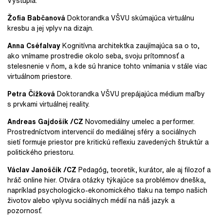
Vystúpia:
Žofia Babčanová
Doktorandka VŠVU skúmajúca virtuálnu
kresbu a jej vplyv na dizajn.
Anna Cséfalvay
Kognitívna architektka zaujímajúca sa o to,
ako vnímame prostredie okolo seba, svoju prítomnosť a
stelesnenie v ňom, a kde sú hranice tohto vnímania v stále viac
virtuálnom priestore.
Petra Čížková
Doktorandka VŠVU prepájajúca médium maľby
s prvkami virtuálnej reality.
Andreas Gajdošík /CZ
Novomediálny umelec a performer.
Prostredníctvom intervencií do mediálnej sféry a sociálnych
sietí formuje priestor pre kritickú reflexiu zavedených štruktúr a
politického priestoru.
Václav Janoščík /CZ
Pedagóg, teoretik, kurátor, ale aj filozof a
hráč online hier. Otvára otázky týkajúce sa problémov dneška,
napríklad psychologicko-ekonomického tlaku na tempo našich
životov alebo vplyvu sociálnych médií na náš jazyk a
pozornosť.