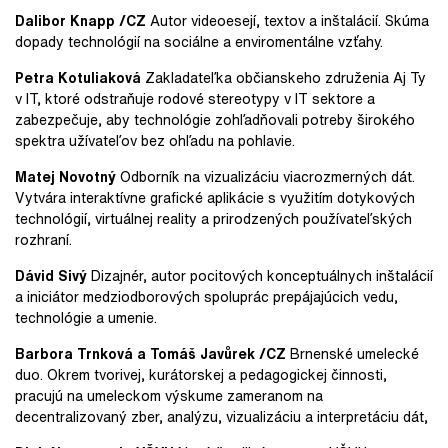
Dalibor Knapp /CZ
Autor videoesejí, textov a inštalácií. Skúma
dopady technológií na sociálne a enviromentálne vzťahy.
Petra Kotuliaková
Zakladateľka občianskeho združenia
Aj Ty
v IT, ktoré odstraňuje rodové stereotypy v IT sektore a
zabezpečuje, aby technológie zohľadňovali potreby širokého
spektra užívateľov bez ohľadu na pohlavie.
Matej Novotný
Odborník na vizualizáciu viacrozmerných dát.
Vytvára interaktívne grafické aplikácie s využitím dotykových
technológií, virtuálnej reality a prirodzených používateľských
rozhraní.
Dávid Sivý
Dizajnér,
autor pocitových konceptuálnych inštalácií
a iniciátor medziodborových spoluprác prepájajúcich vedu,
technológie a umenie.
Barbora Trnková a Tomáš Javůrek /CZ
Brnenské umelecké
duo. Okrem tvorivej, kurátorskej a pedagogickej činnosti,
pracujú na umeleckom výskume zameranom na
decentralizovaný zber, analýzu, vizualizáciu a interpretáciu dát,