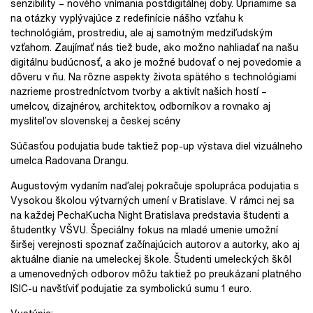
senzibility – nového vnímania postdigitálnej doby. Upriamime sa
na otázky vyplývajúce z redefinície nášho vzťahu k
technológiám, prostrediu, ale aj samotným medziľudským
vzťahom. Zaujímať nás tiež bude, ako možno nahliadať na našu
digitálnu budúcnosť, a ako je možné budovať o nej povedomie a
dôveru v ňu. Na rôzne aspekty života spätého s technológiami
nazrieme prostredníctvom tvorby a aktivít našich hostí –
umelcov, dizajnérov, architektov, odborníkov a rovnako aj
mysliteľov slovenskej a českej scény
Súčasťou podujatia bude taktiež pop-up výstava diel vizuálneho
umelca Radovana Drangu.
Augustovým vydaním naďalej pokračuje spolupráca podujatia s
Vysokou školou výtvarných umení v Bratislave. V rámci nej sa
na každej PechaKucha Night Bratislava predstavia študenti a
študentky VŠVU. Špeciálny fokus na mladé umenie umožní
širšej verejnosti spoznať začínajúcich autorov a autorky, ako aj
aktuálne dianie na umeleckej škole. Študenti umeleckých škôl
a umenovedných odborov môžu taktiež po preukázaní platného
ISIC-u navštíviť podujatie za symbolickú sumu 1 euro.