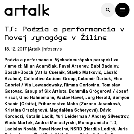
TS: Poézia a performancia v
Novej synagóge v Žiline
18. 12. 2017
Artalk
Infoservis
Poézia a performancia. Východoeurópska perspektíva
/ umelci: Milan Adamčiak, Pavel Arsenev, Babi Badalov,
Bosch+Bosch (Attila Csernik, Slavko Matković, László
Szalma), Collective Actions Group, Ľubomír Ďurček, Else
Gabriel / Via Lewandowsky, Rimma Gerlovina, Tomislav
Gotovac, Group of Six Artists, Bohumila Grögerová / Josef
Hiršal, Gino Hahnemann, Václav Havel, Jörg Herold, Semyon
Khanin (Orbita), Príbuzenstvo Moho (Zuzana Jasenková,
Kristína Országhová, Magdaléna Scheryová), Dávid
Koronczi, Katalin Ladik, Yuri Leiderman / Andrey Silvestrov,
Vlado Martek, Andrei Monastyrski, Monogramista T.D,
Ladislav Novák, Pavel Novotný, NSRD (Hardijs Lediņš, Juris