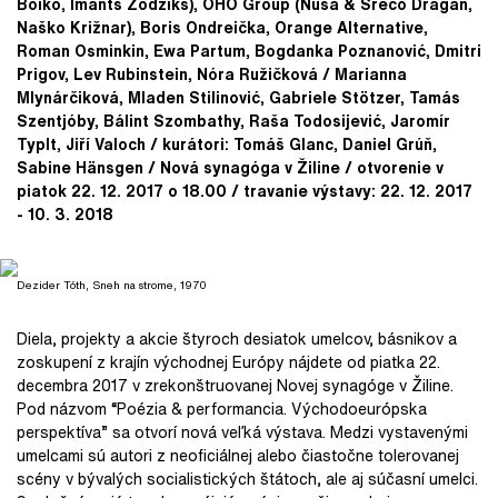
Boiko, Imants Žodžiks), OHO Group (Nuša & Srečo Dragan,
Naško Križnar), Boris Ondreička, Orange Alternative,
Roman Osminkin, Ewa Partum, Bogdanka Poznanović, Dmitri
Prigov, Lev Rubinstein, Nóra Ružičková / Marianna
Mlynárčiková, Mladen Stilinović, Gabriele Stötzer, Tamás
Szentjóby, Bálint Szombathy, Raša Todosijević, Jaromír
Typlt, Jiří Valoch / kurátori: Tomáš Glanc, Daniel Grúň,
Sabine Hänsgen / Nová synagóga v Žiline / otvorenie v
piatok 22. 12. 2017 o 18.00 / travanie výstavy: 22. 12. 2017
- 10. 3. 2018
Dezider Tóth, Sneh na strome, 1970
Diela, projekty a akcie štyroch desiatok umelcov, básnikov a
zoskupení z krajín východnej Európy nájdete od piatka 22.
decembra 2017 v zrekonštruovanej Novej synagóge v Žiline.
Pod názvom “Poézia & performancia. Východoeurópska
perspektíva” sa otvorí nová veľká výstava. Medzi vystavenými
umelcami sú autori z neoficiálnej alebo čiastočne tolerovanej
scény v bývalých socialistických štátoch, ale aj súčasní umelci.