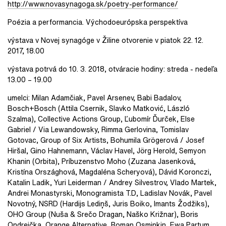
http://www.novasynagoga.sk/poetry-performance/
Poézia a performancia. Východoeurópska perspektíva
výstava v Novej synagóge v Žiline otvorenie v piatok 22. 12.
2017, 18.00
výstava potrvá do 10. 3. 2018, otváracie hodiny: streda - nedeľa
13.00 – 19.00
umelci: Milan Adamčiak, Pavel Arsenev, Babi Badalov,
Bosch+Bosch (Attila Csernik, Slavko Matković, László
Szalma), Collective Actions Group, Ľubomír Ďurček, Else
Gabriel / Via Lewandowsky, Rimma Gerlovina, Tomislav
Gotovac, Group of Six Artists, Bohumila Grögerová / Josef
Hiršal, Gino Hahnemann, Václav Havel, Jörg Herold, Semyon
Khanin (Orbita), Príbuzenstvo Moho (Zuzana Jasenková,
Kristína Országhová, Magdaléna Scheryová), Dávid Koronczi,
Katalin Ladik, Yuri Leiderman / Andrey Silvestrov, Vlado Martek,
Andrei Monastyrski, Monogramista T.D, Ladislav Novák, Pavel
Novotný, NSRD (Hardijs Lediņš, Juris Boiko, Imants Žodžiks),
OHO Group (Nuša & Srečo Dragan, Naško Križnar), Boris
Ondreička, Orange Alternative, Roman Osminkin, Ewa Partum,