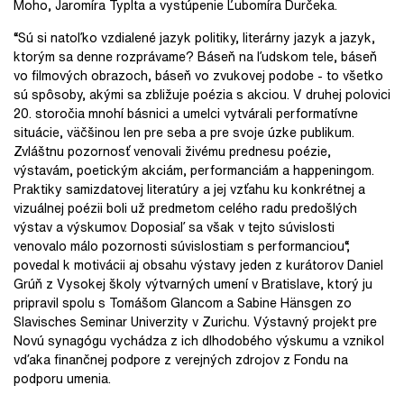
Moho, Jaromíra Typlta a vystúpenie Ľubomíra Ďurčeka.
“Sú si natoľko vzdialené jazyk politiky, literárny jazyk a jazyk,
ktorým sa denne rozprávame? Báseň na ľudskom tele, báseň
vo filmových obrazoch, báseň vo zvukovej podobe - to všetko
sú spôsoby, akými sa zbližuje poézia s akciou. V druhej polovici
20. storočia mnohí básnici a umelci vytvárali performatívne
situácie, väčšinou len pre seba a pre svoje úzke publikum.
Zvláštnu pozornosť venovali živému prednesu poézie,
výstavám, poetickým akciám, performanciám a happeningom.
Praktiky samizdatovej literatúry a jej vzťahu ku konkrétnej a
vizuálnej poézii boli už predmetom celého radu predošlých
výstav a výskumov. Doposiaľ sa však v tejto súvislosti
venovalo málo pozornosti súvislostiam s performanciou“,
povedal k motivácii aj obsahu výstavy jeden z kurátorov Daniel
Grúň z Vysokej školy výtvarných umení v Bratislave, ktorý ju
pripravil spolu s Tomášom Glancom a Sabine Hänsgen zo
Slavisches Seminar Univerzity v Zurichu. Výstavný projekt pre
Novú synagógu vychádza z ich dlhodobého výskumu a vznikol
vďaka finančnej podpore z verejných zdrojov z Fondu na
podporu umenia.