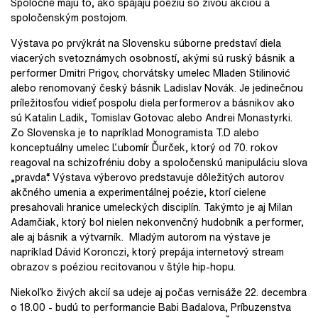
Spoločné majú to, ako spájajú poéziu so živou akciou a
spoločenským postojom.
Výstava po prvýkrát na Slovensku súborne predstaví diela
viacerých svetoznámych osobností, akými sú ruský básnik a
performer Dmitri Prigov, chorvátsky umelec Mladen Stilinović
alebo renomovaný český básnik Ladislav Novák. Je jedinečnou
príležitosťou vidieť pospolu diela performerov a básnikov ako
sú Katalin Ladik, Tomislav Gotovac alebo Andrei Monastyrki.
Zo Slovenska je to napríklad Monogramista T.D alebo
konceptuálny umelec Ľubomír Ďurček, ktorý od 70. rokov
reagoval na schizofréniu doby a spoločenskú manipuláciu slova
„pravda“. Výstava výberovo predstavuje dôležitých autorov
akčného umenia a experimentálnej poézie, ktorí cielene
presahovali hranice umeleckých disciplín. Takýmto je aj Milan
Adamčiak, ktorý bol nielen nekonvenčný hudobník a performer,
ale aj básnik a výtvarník. Mladým autorom na výstave je
napríklad Dávid Koronczi, ktorý prepája internetový stream
obrazov s poéziou recitovanou v štýle hip-hopu.
Niekoľko živých akcií sa udeje aj počas vernisáže 22. decembra
o 18.00 - budú to performancie Babi Badalova, Príbuzenstva