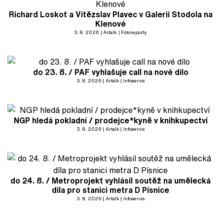
Richard Loskot a Vítězslav Plavec v Galerii Stodola na
Klenové
3. 8. 2026
Artalk
Fotoreporty
do 23. 8. / PAF vyhlašuje call na nové dílo
3. 8. 2026
Artalk
Infoservis
NGP hledá pokladní / prodejce*kyně v knihkupectví
3. 8. 2026
Artalk
Infoservis
do 24. 8. / Metroprojekt vyhlásil soutěž na umělecká
díla pro stanici metra D Písnice
3. 8. 2026
Artalk
Infoservis