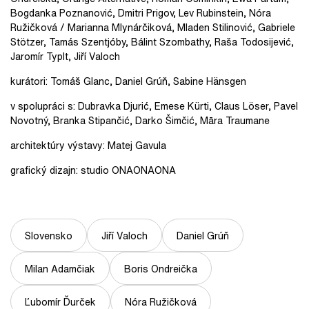
Bogdanka Poznanović, Dmitri Prigov, Lev Rubinstein, Nóra
Ružičková / Marianna Mlynárčiková, Mladen Stilinović, Gabriele
Stötzer, Tamás Szentjóby, Bálint Szombathy, Raša Todosijević,
Jaromír Typlt, Jiří Valoch
kurátori: Tomáš Glanc, Daniel Grúň, Sabine Hänsgen
v spolupráci s: Dubravka Djurić, Emese Kürti, Claus Löser, Pavel
Novotný, Branka Stipančić, Darko Šimčić, Māra Traumane
architektúry výstavy: Matej Gavula
grafický dizajn: studio ONAONAONA
Slovensko
Jiří Valoch
Daniel Grúň
Milan Adamčiak
Boris Ondreička
Ľubomír Ďurček
Nóra Ružičková