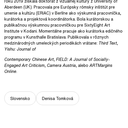
roku 2019 získala doktorát z vizuálnej kultúry z University of
Aberdeen (UK). Pracovala pre Európsky rómsky inštitút pre
umenie a kultúru (ERIAC) v Berlíne ako výskumná pracovníčka,
kurátorka a projektová koordinátorka. Bola kurátorskou a
publikačnou výskumnou pracovníčkou pre SixtyEight Art
Institute v Kodani. Momentálne pracuje ako kurátorka edičného
programu v Kunsthalle Bratislava. Publikovala v rôznych
medzinárodných umeleckých periodikách vrátane:
Third Text
,
Yishu: Journal of
Contemporary Chinese Art
,
FIELD: A Journal of Socially-
Engaged Art Criticism
,
Camera Austria
, alebo
ARTMargins
Online
.
Slovensko
Denisa Tomková