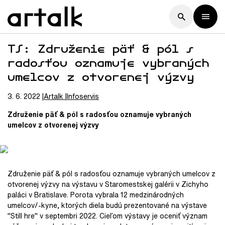
TS: Združenie päť & pól s
radosťou oznamuje vybraných
umelcov z otvorenej výzvy
3. 6. 2022
Artalk
Infoservis
Združenie päť & pól s radosťou oznamuje vybraných
umelcov z otvorenej výzvy
Združenie päť & pól s radosťou oznamuje vybraných umelcov z
otvorenej výzvy na výstavu v Staromestskej galérii v Zichyho
paláci v Bratislave. Porota vybrala 12 medzinárodných
umelcov/-kyne, ktorých diela budú prezentované na výstave
"Still hre" v septembri 2022. Cieľom výstavy je oceniť význam