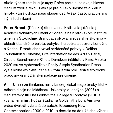
okolo týchto tém buduje mýty. Práve preto si za svoje hlavné
médium zvolila textil.
Látka je pre ňu ako ľudské telo - druh
hmoty, ktorá odráža našu skúsenosť. Avšak často pracuje aj s
inými technikami.
Peter Brandt
(Dánsko) študoval na Kráľovskej dánskej
akadémii výtvarných umení v Kodani a na Kráľovskom inštitúte
umenia v Štokholme. Brandt absolvoval aj rozsiahle školenia v
oblasti klasického baletu, pohybu, herectva a spevu v Londýne
a Kodani. Brandt absolvoval rezidenčné pobyty v Delfina
Foundation v Londýne, Cité Internationale des Arts v Paríži,
Circolo Scandinavo v Ríme a Dánskom inštitúte v Ríme. V roku
2020 mu vo vydavateľstve Really Simple Syndication Press
vyšla kniha
No Safe Place
a v tom istom roku získal trojročný
pracovný grant Dánskej nadácie pre umenie.
Amir Chasson
(Británia, nar. v Izraeli) získal magisterský titul v
odbore dizajn na Middlesex University v Londýne (2007) a
magisterský titul na Goldsmiths College v Londýne (2010 s
vyznamenaním). Počas štúdia na Goldsmiths bola Amirova
práca dvakrát vybraná do súťaže Bloomberg New
Contemporaries (2009 a 2010) a dostala sa do užšieho výberu