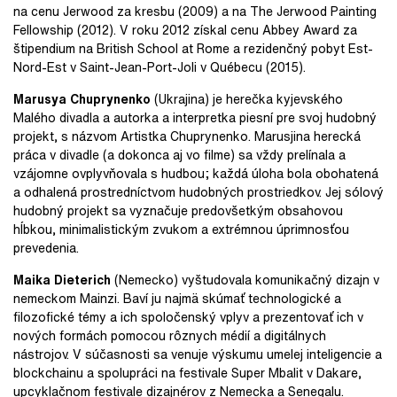
na cenu Jerwood za kresbu (2009) a na The Jerwood Painting
Fellowship (2012). V roku 2012 získal cenu Abbey Award za
štipendium na British School at Rome a rezidenčný pobyt Est-
Nord-Est v Saint-Jean-Port-Joli v Québecu (2015).
Marusya Chuprynenko
(Ukrajina) je herečka kyjevského
Malého divadla a autorka a interpretka piesní pre svoj hudobný
projekt, s názvom Artistka Chuprynenko. Marusjina herecká
práca v divadle (a dokonca aj vo filme) sa vždy prelínala a
vzájomne ovplyvňovala s hudbou; každá úloha bola obohatená
a odhalená prostredníctvom hudobných prostriedkov. Jej sólový
hudobný projekt sa vyznačuje predovšetkým obsahovou
hĺbkou, minimalistickým zvukom a extrémnou úprimnosťou
prevedenia.
Maika Dieterich
(Nemecko) vyštudovala komunikačný dizajn v
nemeckom Mainzi. Baví ju najmä skúmať technologické a
filozofické témy a ich spoločenský vplyv a prezentovať ich v
nových formách pomocou rôznych médií a digitálnych
nástrojov. V súčasnosti sa venuje výskumu umelej inteligencie a
blockchainu a spolupráci na festivale Super Mbalit v Dakare,
upcyklačnom festivale dizajnérov z Nemecka a Senegalu.