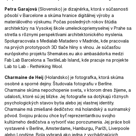
Petra Garajová
(Slovensko) je dizajnérka, ktorá v súčasnosti
pôsobí v Barcelone a skúma hranice digitálnej výroby a
materiálového výskumu. Počas posledných rokov štúdia
architektúry na Vysokej škole umeleckopriemyselnej v Prahe sa
stretla s rôznymi perspektívami architektonického myslenia.
Spolupracovala s Medialab Matadero v Madride, kde pracovala
na prvých prototypoch 3D tlače hliny s vlnou. Je súčasťou
európskeho projektu Shemakes.eu ako ambasádorka medzi
Fab Lab Barcelona a TextileLab Island, kde pracuje na projekte
Lab to Lab - Rethinking Wool.
Charmaine de Heij
(Holandsko) je fotografka, ktorá skúma
osobné a sporné dejiny. Študovala fotografiu v Berlíne.
Charmaine skúma nepochopenie sveta, v ktorom dnes žijeme, a
udalosti, ktoré sú jej blízke. Jej fotografie sa dotýkajú rôznych
psychologických stavov bytia alebo jej vlastnej identity.
Charmaine má zmiešané dedičstvo: má holandský a surinamský
pôvod. Svojou prácou chce byť reprezentantkou svojho
kultúrneho dedičstva a vytvoriť viac porozumenia. Jej práce boli
vystavené v Berlíne, Amsterdame, Hamburgu, Paríži, Liverpoole
alebo Londýne. Bola vybraná ako jedna z vychádzajúcich