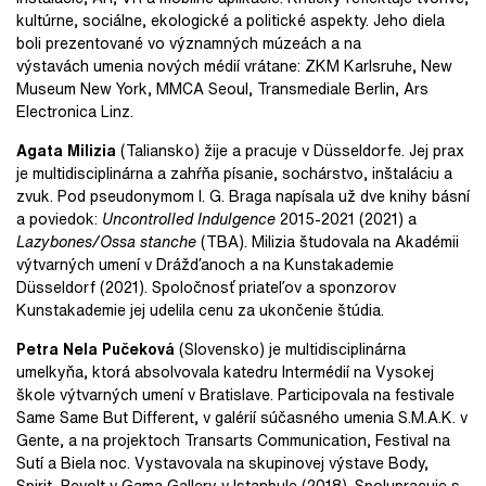
kultúrne, sociálne, ekologické a politické aspekty. Jeho diela
boli prezentované vo významných múzeách a na
výstavách
umenia nových médií vrátane: ZKM Karlsruhe, New
Museum New York, MMCA Seoul, Transmediale Berlin, Ars
Electronica Linz.
Agata Milizia
(Taliansko) žije a pracuje v Düsseldorfe. Jej prax
je multidisciplinárna a zahŕňa písanie, sochárstvo, inštaláciu a
zvuk. Pod pseudonymom I. G. Braga napísala už dve knihy básní
a poviedok:
Uncontrolled Indulgence
2015-2021 (2021) a
Lazybones/Ossa stanche
(TBA). Milizia študovala na Akadémii
výtvarných umení v Drážďanoch a na Kunstakademie
Düsseldorf (2021). Spoločnosť priateľov a sponzorov
Kunstakademie jej udelila cenu za ukončenie štúdia.
Petra Nela Pučeková
(Slovensko) je multidisciplinárna
umelkyňa, ktorá absolvovala katedru
Intermédií na Vysokej
škole výtvarných umení v Bratislave. Participovala na festivale
Same Same
But Different, v galérií súčasného umenia S.M.A.K. v
Gente, a na projektoch Transarts
Communication, Festival na
Sutí a Biela noc. Vystavovala na skupinovej výstave Body,
Spirit, Revolt v Gama Gallery v Istanbule (2018). Spolupracuje s