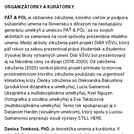
ORGANIZÁTORKY A KURÁTORKY:
PÄŤ & PÓL
je občianske združenie, ktorého cieľom je podpora
súčasného umenia na Slovensku s dôrazom na nastupujúcu
generáciu umelkýň a umelcov. PÄŤ & PÓL
sa vo svojich
aktivitách sa zameriava na nové spôsoby prezentácie mladého
umenia. Medzi aktivity združenia patril projekt DIÁR VŠVU, ktorý
päť rokov za sebou prezentoval práce študentiek a študentov
Vysokej školy výtvarných umení. Diár VŠVU bol prezentovaný
aj na Národnej ceny za dizajn (2018-2020). Od založenia
združenia (2020) vznikol pilotný projekt printsale to:morrow,
prostredníctvom ktorého združenie poukázalo na urgentnosť
klimatickej krízy. Členky združenia sú Oleksandra Bakushina
(produktová dizajnérka a umelkyňa), Lucia Gamanová
(dizajnérka a multidisciplinárna umelkyňa), Kvet Nguyen
(fotografka a vizuálna umelkyňa) a Eva Takácsová
(multidisciplinárna umelkyňa). Tento rok spolupracujú aj s
Darjanom Hardim (vizuálnym umelcom), ktorý spolu s Luciou
Gamanovou pripravujú vizuál výstavy STILL HERE.
Denisa Tomková, PhD,
je teoretička umenia a kurátorka. V