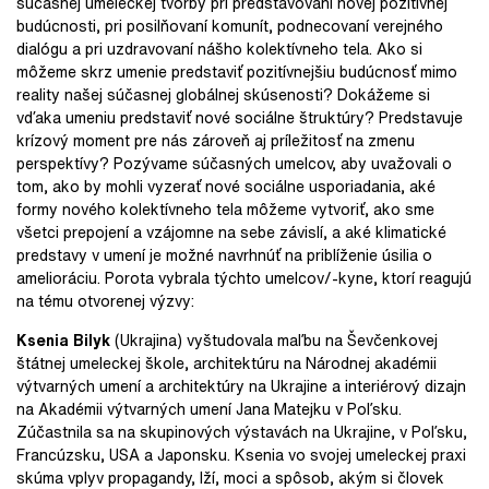
súčasnej umeleckej tvorby pri predstavovaní novej pozitívnej
budúcnosti, pri posilňovaní komunít, podnecovaní verejného
dialógu a pri uzdravovaní nášho kolektívneho tela. Ako si
môžeme skrz umenie predstaviť pozitívnejšiu budúcnosť mimo
reality našej súčasnej globálnej skúsenosti? Dokážeme si
vďaka umeniu predstaviť nové sociálne štruktúry? Predstavuje
krízový moment pre nás zároveň aj príležitosť na zmenu
perspektívy? Pozývame súčasných umelcov, aby uvažovali o
tom, ako by mohli vyzerať nové sociálne usporiadania, aké
formy nového kolektívneho tela môžeme vytvoriť, ako sme
všetci prepojení a vzájomne na sebe závislí, a aké klimatické
predstavy v umení je možné navrhnúť na priblíženie úsilia o
amelioráciu. Porota vybrala týchto umelcov/-kyne, ktorí reagujú
na tému otvorenej výzvy:
Ksenia Bilyk
(Ukrajina) vyštudovala maľbu na Ševčenkovej
štátnej umeleckej škole, architektúru na Národnej akadémii
výtvarných umení a architektúry na Ukrajine a interiérový dizajn
na Akadémii výtvarných umení Jana Matejku v Poľsku.
Zúčastnila sa na skupinových výstavách na Ukrajine, v Poľsku,
Francúzsku, USA a Japonsku. Ksenia vo svojej umeleckej praxi
skúma vplyv propagandy, lží, moci a spôsob, akým si človek