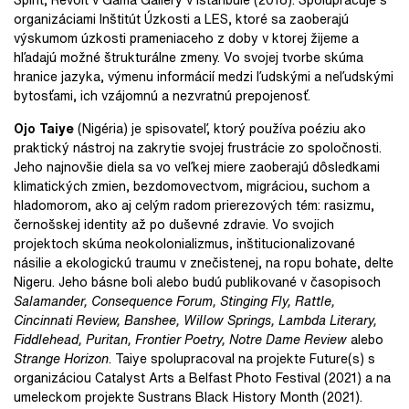
organizáciami Inštitút Úzkosti a LES, ktoré sa zaoberajú
výskumom úzkosti prameniaceho z doby v ktorej žijeme a
hľadajú možné štrukturálne zmeny. Vo svojej tvorbe skúma
hranice jazyka, výmenu informácií medzi ľudskými a neľudskými
bytosťami, ich vzájomnú a nezvratnú prepojenosť.
Ojo Taiye
(Nigéria) je spisovateľ, ktorý používa poéziu ako
praktický nástroj na zakrytie svojej frustrácie zo spoločnosti.
Jeho najnovšie diela sa vo veľkej miere zaoberajú dôsledkami
klimatických zmien, bezdomovectvom, migráciou, suchom a
hladomorom, ako aj celým radom prierezových tém: rasizmu,
černošskej identity až po duševné zdravie. Vo svojich
projektoch skúma neokolonializmus, inštitucionalizované
násilie a ekologickú traumu v znečistenej, na ropu bohate, delte
Nigeru. Jeho básne boli alebo budú publikované v časopisoch
Salamander, Consequence Forum, Stinging Fly, Rattle,
Cincinnati Review, Banshee, Willow Springs, Lambda Literary,
Fiddlehead, Puritan, Frontier Poetry, Notre Dame Review
alebo
Strange Horizon
. Taiye spolupracoval na projekte Future(s) s
organizáciou Catalyst Arts a Belfast Photo Festival (2021) a na
umeleckom projekte Sustrans Black History Month (2021).