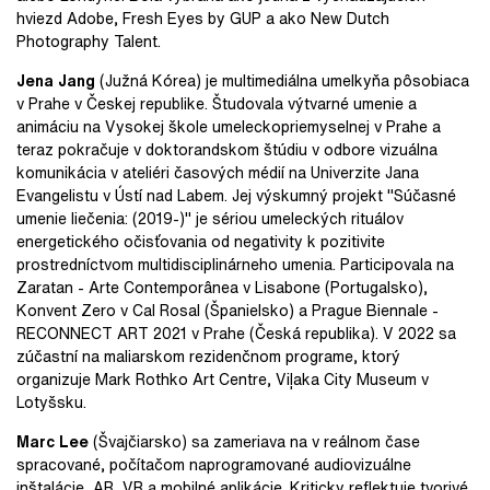
hviezd Adobe, Fresh Eyes by GUP a ako New Dutch
Photography Talent.
Jena Jang
(Južná Kórea) je multimediálna umelkyňa pôsobiaca
v Prahe v Českej republike. Študovala výtvarné umenie a
animáciu na Vysokej škole umeleckopriemyselnej v Prahe a
teraz pokračuje v doktorandskom štúdiu v odbore vizuálna
komunikácia v ateliéri časových médií na Univerzite Jana
Evangelistu v Ústí nad Labem. Jej výskumný projekt "Súčasné
umenie liečenia: (2019-)" je sériou umeleckých rituálov
energetického očisťovania od negativity k pozitivite
prostredníctvom multidisciplinárneho umenia. Participovala na
Zaratan - Arte Contemporânea v Lisabone (Portugalsko),
Konvent Zero v Cal Rosal (Španielsko) a Prague Biennale -
RECONNECT ART 2021 v Prahe (Česká republika). V 2022 sa
zúčastní na maliarskom rezidenčnom programe, ktorý
organizuje Mark Rothko Art Centre, Viļaka City Museum v
Lotyšsku.
Marc Lee
(Švajčiarsko) sa zameriava na v reálnom čase
spracované, počítačom naprogramované audiovizuálne
inštalácie, AR, VR a mobilné aplikácie. Kriticky reflektuje tvorivé,