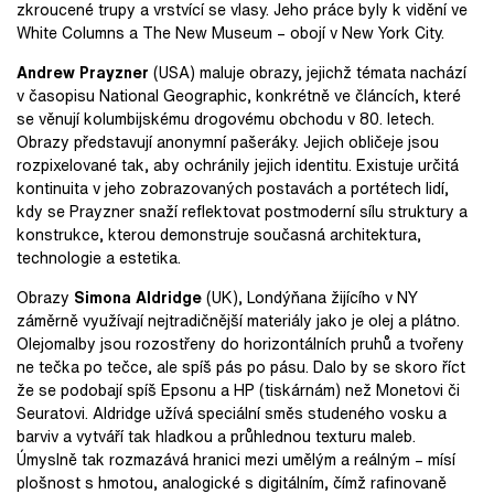
zkroucené trupy a vrstvící se vlasy. Jeho práce byly k vidění ve
White Columns a The New Museum – obojí v New York City.
Andrew Prayzner
(USA) maluje obrazy, jejichž témata nachází
v časopisu National Geographic, konkrétně ve článcích, které
se věnují kolumbijskému drogovému obchodu v 80. letech.
Obrazy představují anonymní pašeráky. Jejich obličeje jsou
rozpixelované tak, aby ochránily jejich identitu. Existuje určitá
kontinuita v jeho zobrazovaných postavách a portétech lidí,
kdy se Prayzner snaží reflektovat postmoderní sílu struktury a
konstrukce, kterou demonstruje současná architektura,
technologie a estetika.
Obrazy
Simona Aldridge
(UK), Londýňana žijícího v NY
záměrně využívají nejtradičnější materiály jako je olej a plátno.
Olejomalby jsou rozostřeny do horizontálních pruhů a tvořeny
ne tečka po tečce, ale spíš pás po pásu. Dalo by se skoro říct
že se podobají spíš Epsonu a HP (tiskárnám) než Monetovi či
Seuratovi. Aldridge užívá speciální směs studeného vosku a
barviv a vytváří tak hladkou a průhlednou texturu maleb.
Úmyslně tak rozmazává hranici mezi umělým a reálným – mísí
plošnost s hmotou, analogické s digitálním, čímž rafinovaně