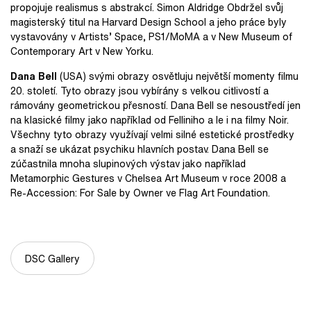
propojuje realismus s abstrakcí. Simon Aldridge Obdržel svůj
magisterský titul na Harvard Design School a jeho práce byly
vystavovány v Artists’ Space, PS1/MoMA a v New Museum of
Contemporary Art v New Yorku.
Dana Bell
(USA) svými obrazy osvětluju největší momenty filmu
20. století. Tyto obrazy jsou vybírány s velkou citlivostí a
rámovány geometrickou přesností. Dana Bell se nesoustředí jen
na klasické filmy jako například od Felliniho a le i na filmy Noir.
Všechny tyto obrazy využívají velmi silné estetické prostředky
a snaží se ukázat psychiku hlavních postav. Dana Bell se
zúčastnila mnoha slupinových výstav jako například
Metamorphic Gestures v Chelsea Art Museum v roce 2008 a
Re-Accession: For Sale by Owner ve Flag Art Foundation.
DSC Gallery