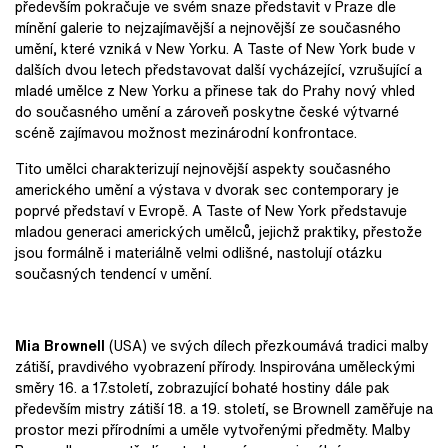
především pokračuje ve svém snaze představit v Praze dle
mínění galerie to nejzajímavější a nejnovější ze současného
umění, které vzniká v New Yorku. A Taste of New York bude v
dalších dvou letech představovat další vycházející, vzrušující a
mladé umělce z New Yorku a přinese tak do Prahy nový vhled
do současného umění a zároveň poskytne české výtvarné
scéně zajímavou možnost mezinárodní konfrontace.
Tito umělci charakterizují nejnovější aspekty současného
amerického umění a výstava v dvorak sec contemporary je
poprvé představí v Evropě. A Taste of New York představuje
mladou generaci amerických umělců, jejichž praktiky, přestože
jsou formálně i materiálně velmi odlišné, nastolují otázku
současných tendencí v umění.
Mia Brownell
(USA) ve svých dílech přezkoumává tradici malby
zátiší, pravdivého vyobrazení přírody. Inspirována uměleckými
směry 16. a 17.století, zobrazující bohaté hostiny dále pak
především mistry zátiší 18. a 19. století, se Brownell zaměřuje na
prostor mezi přírodními a uměle vytvořenými předměty. Malby