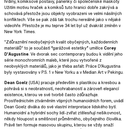
hrdiny, komiksové postavy, panenky či společenské maskoty.
Užitím motivu hraček a komiksů tuto hranici dobře zakrývá a
schovává přestože jsou objekty vyobrazeni ve velmi násilných
konfliktech. Vše se pak zdá tak trochu nereálné jako v nějaké
videohře. Přestože je mu teprve 34 let byl už dvakrát zmíněn v
New York Times.
"Zdůraznění neobyčejných kvalit obyčejných, každodenních
materiálů" to je součástí “garážové estetiky” umělce
Corey
D'Augustine
. Ve dvorak sec contemporary budou k vidění jeho
série monochromních maleb, které jsou vytvořené z
neobvyklých materiálů, jako je třeba asfalt. Práce D’Augustina
byly vystavovány v P.S. 1 v New Yorku a v Median Art v Pekingu.
Dean Goelz
(USA) pracuje především s plastikou a kresbou a
pohrává si s neobratností, neohrabaností a zároveň elegancí
existence, kterou ve své tvorbě často zdůrazňuje.
Prostřednictvím ztvárněním vtipných humanoidních forem, uvádí
Dean Goelz diváka do své vlastní interpretace lidského bytí.
Humanoidní a hybridní sochy lidí-zvířat ztělesňují nešikovnost,
někdy hloupost a směšnost průměrného, obyčejného člověka.
Právě ten formuje masovou skupinu, kterou se vždy snaží