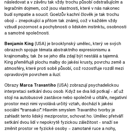
následovat a v závěru tak vždy trochu působí odstrašujícím a
legračním dojmem, což jsou vlastnosti, které v nás nakonec
budí sympatie a soucit. Goelzův kachní člověk je tak trochu
obojí – znepokující a přitom tak známý, což v každém vždy
vzbudí pozornost a pochybnosti o lidském instinktu, osobnosti
a samotné společnosti.
Benjamin King
(USA) je brooklynský umělec, který ve svých
obrazech spojuje témata abstraktního expresionismu a
krajinomalby, tak že se jeho díla zdají být nestálá a tajemná.
King přeměňujě plochu malby do jakési krusty, povrchu země a
atmosféry, které proti sobě působí, což rozostřuje rozdíl mezi
opravdovým povrchem a iluzí.
Obrazy
Marca Travantiho
(USA) zobrazují psychadelickou
interpretaci setkání dvou osob. Když se dva lidi potkají - ať už
stojí na autobusové zastávce nebo společně u oltáře, negativní
prostor mezi nimi vyvolává určitý vztah, dochází k jakési
sociální “transakci”. Hlavním smyslem Travantiho tvorby je
zahladit tento lidský meziprostor, schovat ho. Umělec přetváří
setkání dvou lidí v nepokrytě fyzickou záležitost - snaží se
změnit prostor ve fyzické osoby – zamotané ruce a nohy,