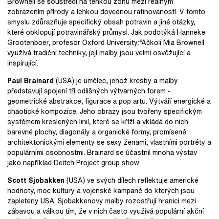
Brownell se soustředí na tenkou zónu mezi reálným
zobrazením přírody a lehkou dovednou rafinovaností. V tomto
smyslu zdůrazňuje specifický obsah potravin a jiné otázky,
které obklopují potravinářský průmysl. Jak podotýká Hanneke
Grootenboer, profesor Oxford University:“Ačkoli Mia Brownell
využívá tradiční techniky, její malby jsou velmi osvěžující a
inspirující.
Paul Brainard
(USA) je umělec, jehož kresby a malby
představují spojení tří odlišných výtvarných forem -
geometrické abstrakce, figurace a pop artu. Výtváří energické a
chaotické kompozice. Jeho obrazy jsou tvořeny specifickým
systémem kreslených linií, které se kříží a vkládá do nich
barevné plochy, diagonály a organické formy, promísené
architektonickými elementy se sexy ženami, vlastními portréty a
populárními osobnostmi. Brainard se účastnil mnoha výstav
jako například Deitch Project group show.
Scott Sjobakken
(USA) ve svých dílech reflektuje americké
hodnoty, moc kultury a vojenské kampaně do kterých jsou
zapleteny USA. Sjobakkenovy malby rozostřují hranici mezi
zábavou a válkou tím, že v nich často využívá populární akční