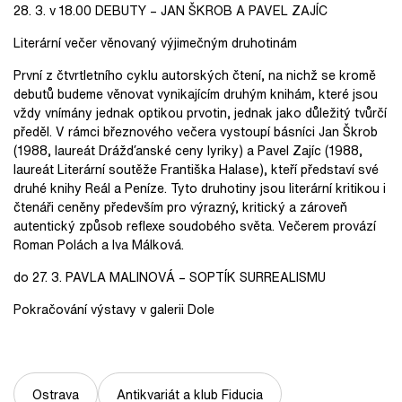
28. 3. v 18.00 DEBUTY – JAN ŠKROB A PAVEL ZAJÍC
Literární večer věnovaný výjimečným druhotinám
První z čtvrtletního cyklu autorských čtení, na nichž se kromě
debutů budeme věnovat vynikajícím druhým knihám, které jsou
vždy vnímány jednak optikou prvotin, jednak jako důležitý tvůrčí
předěl. V rámci březnového večera vystoupí básníci Jan Škrob
(1988, laureát Drážďanské ceny lyriky) a Pavel Zajíc (1988,
laureát Literární soutěže Františka Halase), kteří představí své
druhé knihy Reál a Peníze. Tyto druhotiny jsou literární kritikou i
čtenáři ceněny především pro výrazný, kritický a zároveň
autentický způsob reflexe soudobého světa. Večerem provází
Roman Polách a Iva Málková.
do 27. 3. PAVLA MALINOVÁ – SOPTÍK SURREALISMU
Pokračování výstavy v galerii Dole
Ostrava
Antikvariát a klub Fiducia