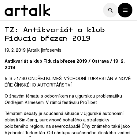
TZ: Antikvariát a klub
Fiducia březen 2019
19. 2. 2019
Artalk
Infoservis
Antikvariát a klub Fiducia březen 2019 / Ostrava / 19. 2.
2019
5. 3 v 17.30 ONDŘEJ KLIMEŠ: VÝCHODNÍ TURKESTÁN V NOVÉ
ÉŘE ČÍNSKÉHO AUTORITÁŘSTVÍ
O žhavém tématu s odborníkem na ujgurskou problematiku
Ondřejem Klimešem. V rámci festivalu ProTibet
Tématem debaty je současná situace v Ujgurské autonomní
oblasti Sin-ťiang, surovinově bohatého a strategicky
položeného regionu na severozápadě Číny známého také jako
Východní Turkestán. Od nástupu současného čínského vedení