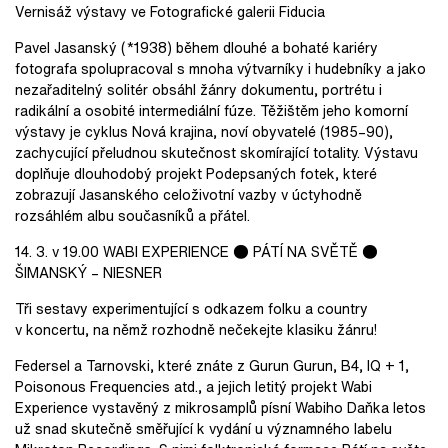
Vernisáž výstavy ve Fotografické galerii Fiducia
Pavel Jasanský (*1938) během dlouhé a bohaté kariéry
fotografa spolupracoval s mnoha výtvarníky i hudebníky a jako
nezařaditelný solitér obsáhl žánry dokumentu, portrétu i
radikální a osobité intermediální fúze. Těžištěm jeho komorní
výstavy je cyklus Nová krajina, noví obyvatelé (1985–90),
zachycující přeludnou skutečnost skomírající totality. Výstavu
doplňuje dlouhodobý projekt Podepsaných fotek, které
zobrazují Jasanského celoživotní vazby v úctyhodně
rozsáhlém albu současníků a přátel.
14. 3. v 19.00 WABI EXPERIENCE ● PÁTÍ NA SVĚTĚ ●
ŠIMANSKÝ – NIESNER
Tři sestavy experimentující s odkazem folku a country
v koncertu, na němž rozhodně nečekejte klasiku žánru!
Federsel a Tarnovski, které znáte z Gurun Gurun, B4, IQ + 1,
Poisonous Frequencies atd., a jejich letitý projekt Wabi
Experience vystavěný z mikrosamplů písní Wabiho Daňka letos
už snad skutečně směřující k vydání u významného labelu