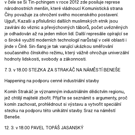
v čele se Si Ťin-pchingem v roce 2012 zde posiluje represe
národnostních menšin, které vládnoucí Komunistická strana
Číny považuje za ohrožení svého mocenského postavení.
Ujguři, Kazaši a příslušníci dalších muslimských etnik jsou
zavíráni do věznic a převýchovných táborů, počet uvězněných
je odhadován až na jeden milion lidí. Další represálie opírající se
o široké využití moderních technologií narůstají v celé oblasti i
jinde v Číně. Sin-ťiang je tak varující ukázkou směřování
současného čínského režimu, který vážně ohrožuje univerzální
hodnoty lidskosti, svobody a zákonnosti.
7. 3. v 18.00 STEZKA ZA STRAKÁČ NA NÁMĚSTÍ BENEŠE
Happening na podporu cenné industriální stavby
Komín Strakáč je významným industriálním dědictvím regionu,
jež chtějí majitelé zbořit. Přijďte se seznámit s argumenty, proč
komín zachovat, prohlédnout si výstavu a vytvořit speciální
stezku na podporu této unikátní stavby. Sraz na náměstí
Beneše.
12. 3. v 18.00 PAVEL TOPÁŠ JASANSKÝ