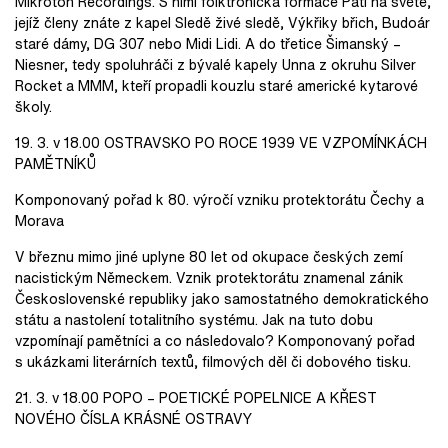
Mikroton Recordings. S nimi folktronická formace Pátí na světe,
jejíž členy znáte z kapel Sledě živé sledě, Výkřiky břich, Budoár
staré dámy, DG 307 nebo Midi Lidi. A do třetice Šimanský –
Niesner, tedy spoluhráči z bývalé kapely Unna z okruhu Silver
Rocket a MMM, kteří propadli kouzlu staré americké kytarové
školy.
19. 3. v 18.00 OSTRAVSKO PO ROCE 1939 VE VZPOMÍNKÁCH
PAMĚTNÍKŮ
Komponovaný pořad k 80. výročí vzniku protektorátu Čechy a
Morava
V březnu mimo jiné uplyne 80 let od okupace českých zemí
nacistickým Německem. Vznik protektorátu znamenal zánik
Československé republiky jako samostatného demokratického
státu a nastolení totalitního systému. Jak na tuto dobu
vzpomínají pamětníci a co následovalo? Komponovaný pořad
s ukázkami literárních textů, filmových děl či dobového tisku.
21. 3. v 18.00 POPO – POETICKÉ POPELNICE A KŘEST
NOVÉHO ČÍSLA KRÁSNÉ OSTRAVY