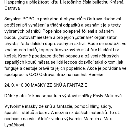
Happening u příležitosti křtu 1. letošního čísla bulletinu Krásná
Ostrava
Smyslem POPO je poskytnout obyvatelům Ostravy duchovní
potěšení při vynášení a třídění odpadků a seznámit je s texty
vybraných básníků. Popelnice polepené fóliemi s básněmi
budou „putovat“ městem a pro jejich „čtenáře“ organizátoři
chystají řadu dalších doprovodných aktivit. Bude se soutěžit ve
znalostech textů, topografii svozových míst či v hledání tzv.
kešek. Kromě poetizace třídění odpadu a oživení některých
zapadlých koutů města se lidé leccos dozvědí také o tom, jak
funguje a cestuje právě ta jejich popelnice. Akce je pořádána ve
spolupráci s OZO Ostrava. Sraz na náměstí Beneše.
24. 3. v 10.00 MASKY ZE SNŮ A FANTAZIE
Dětský ateliér k masopustu a výstavě malířky Pavly Malinové
Vytvoříme masky ze snů a fantazie, pomocí hlíny, sádry,
špachtlí, štětců a barev. A možná i z dalších materiálů. To už
necháme na vás. Ateliér vedou výtvarníci Marcela a Max
Lysáčkovi.