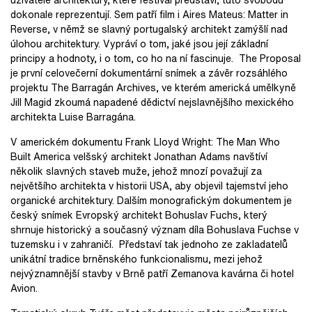
dokonale reprezentují. Sem patří film i Aires Mateus: Matter in
Reverse, v němž se slavný portugalský architekt zamýšlí nad
úlohou architektury. Vypráví o tom, jaké jsou její základní
principy a hodnoty, i o tom, co ho na ní fascinuje. The Proposal
je první celovečerní dokumentární snímek a závěr rozsáhlého
projektu The Barragán Archives, ve kterém americká umělkyně
Jill Magid zkoumá napadené dědictví nejslavnějšího mexického
architekta Luise Barragána.
V americkém dokumentu Frank Lloyd Wright: The Man Who
Built America velšský architekt Jonathan Adams navštíví
několik slavných staveb muže, jehož mnozí považují za
největšího architekta v historii USA, aby objevil tajemství jeho
organické architektury. Dalším monografickým dokumentem je
český snímek Evropský architekt Bohuslav Fuchs, který
shrnuje historický a současný význam díla Bohuslava Fuchse v
tuzemsku i v zahraničí. Představí tak jednoho ze zakladatelů
unikátní tradice brněnského funkcionalismu, mezi jehož
nejvýznamnější stavby v Brně patří Zemanova kavárna či hotel
Avion.