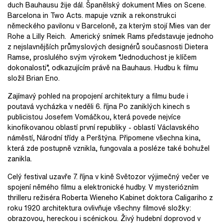
duch Bauhausu žije dál. Španělský dokument Mies on Scene.
Barcelona in Two Acts. mapuje vznik a rekonstrukci
německého pavilonu v Barceloně, za kterým stojí Mies van der
Rohe a Lilly Reich. Americký snímek Rams představuje jednoho
z nejslavnějších průmyslových designérů současnosti Dietera
Ramse, proslulého svým výrokem “Jednoduchost je klíčem
dokonalosti”, odkazujícím právě na Bauhaus. Hudbu k filmu
složil Brian Eno.
Zajímavý pohled na propojení architektury a filmu bude i
poutavá vycházka v neděli 6. října Po zaniklých kinech s
publicistou Josefem Vomáčkou, která povede nejvíce
kinofikovanou oblastí první republiky - oblastí Václavského
náměstí, Národní třídy a Perštýna. Připomene všechna kina,
která zde postupně vznikla, fungovala a posléze také bohužel
zanikla.
Celý festival uzavře 7. října v kině Světozor výjimečný večer ve
spojení němého filmu a elektronické hudby. V mysteriózním
thrilleru režiséra Roberta Wieneho Kabinet doktora Caligariho z
roku 1920 architektura ovlivňuje všechny filmové složky:
obrazovou, hereckou i scénickou. Živý hudební doprovod v