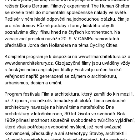
režisér Boris Bertram. Filmový experiment The Human Shelter
se skvěle trefil do momentální společenské nálady ve světě.
Režisér v něm hledá odpovědi na jednoduchou otázku, čím je
pro nás domov. Různé podoby i formy lidského obydlí
poznáváme díky filmu hned na čtyřech kontinentech. Na
zahajovací projekci naváže 20. 9. V CAMPu samostatná
přednáška Jorda den Hollandera na téma Cycling Cities.
Kompletní program je k dispozici na www.filmarchitektura.cz a
www.denarchitekrury.cz. Cizojazyčné filmy jsou uváděny vždy
s českými nebo anglickými titulky. Festival je určen široké
veřejnosti napříč generacemi se zájmem o architekturu,
urbanismus, design a umění.
Program festivalu Film a architektura, který zamíří do kin mezi 1.
až 7. říjnem., má několik tematických bloků. Téma svobodné
architektury navazuje na hlavní téma mateřského Dne
architektury v letošním roce, 30 let života ve svobodě. Rok
1989 přinesl možnost skutečně svobodného tvůrčího vyjádření,
které však potřebuje svobodné myšlení, jež není svázané
konvencemi, předsudky a ani stereotypy. Stavby, architekti i
uživatelé architektury, které festival představí, tuto svobodu