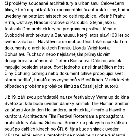
či problémy současné architektury a urbanismu. Celovečerní
filmy, které doplní krátké experimentální či autorské filmy, budou
uvedeny na patnácti místech po celé republice, včetně Prahy,
Brna, Ostravy, Hradce Králové či Pardubic. Stejně jako u
festivalu Den architektury se programem prolínají témata
Svobodné architektury a Bauhausu, který letos slaví 100 let od
svého založení. Návštěvníci se mohou těšit také například na
dokumenty o architektech Franku Lloydu Wrightovi a
Bohuslavu Fuchsovi nebo nejslavnějším průmyslovém
designérovi současnosti Dieteru Ramseovi. Dále na snímek
mapující poslední starou čtvrť jednoho z nejlidnatějších měst
Číny Čchung-čchingu nebo dokument citlivě propojující svět
starousedlíků, turistů a byznysmenů v Benátkách. V některých
případech proběhne projekce filmů za účasti jejich autorů.
Již 19. září zvou pořadatelé na tzv. festivalový Warm up do kina
Světozor, kde bude uveden dánský snímek The Human Shelter
za účasti Jorda den Hollandera, architekta, filmaře a hlavního
kurátora Architecture Film Festival Rotterdam a propagátora
architektury Adama Gebriana. Snímek se pak vydá na krátkou
pouť po dalších kinech po ČR. 6. října bude snímek uveden
v Praze ještě jednou, tentokrát se projekce osobně zúčastní