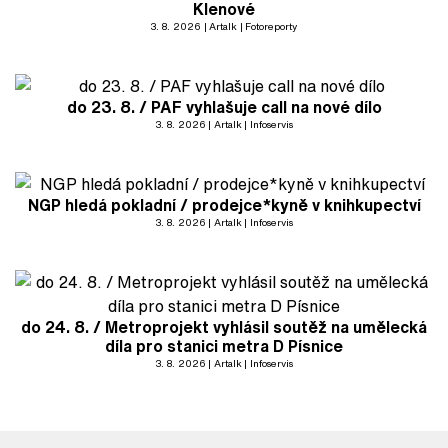
Klenové
3. 8. 2026
Artalk
Fotoreporty
do 23. 8. / PAF vyhlašuje call na nové dílo
3. 8. 2026
Artalk
Infoservis
NGP hledá pokladní / prodejce*kyně v knihkupectví
3. 8. 2026
Artalk
Infoservis
do 24. 8. / Metroprojekt vyhlásil soutěž na umělecká
díla pro stanici metra D Písnice
3. 8. 2026
Artalk
Infoservis