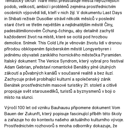
Tematický okruh Tváře měst představuje města nejrůznějších
podob, velikostí, ambicí i problémů zejména prostřednictvím
osobních výpovědí lidí, kteří v nich žijí. V dokumentu Last Days
in Shibati režisér Dusollier strávil několik měsíců v poslední
staré čtvrti ve třetím největším a nejlidnatějším městě Číny,
padesátimilionovém Čchung-čchingu, aby detailně zachytil
každodenní život na místě, které se ocitá pod hrozbou
demolice. Snímek This Cold Life je věnován životu lidí v drsnou
přírodou obklopeném špicberském městě Longyerbyren i
jedinému obyvateli zaniklého hornického městečka Pyramiden.
Italský dokument The Venice Syndrom, který vybral pro festival
Adam Gebrian, představí romantické Benátky plné útulných
zákoutí a půvabných kanálů v současné realitě a bez iluzí.
Zachycuje právě probíhající kulturní a společenský zánik
Benátek prostřednictvím masové turistiky 21. století a citlivě
propojuje svět starousedlíků, turistů a byznysmenů v boji o
místo na slunci.
Výročí 100 let od vzniku Bauhausu připomene dokument Vom
Bauen der Zukunft, který popisuje fascinující příběh této školy
a zařazuje ho do kontextu našeho aktuálního kulturního vývoje.
Prostřednictvím rozhovorů s mnoha odborníky dokazuje, že