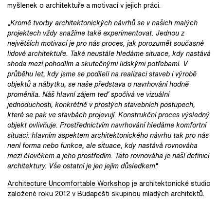
myšlenek o architektuře a motivací v jejich práci.
„
Kromě tvorby architektonických návrhů se v našich malých
projektech vždy snažíme také experimentovat. Jednou z
největších motivací je pro nás proces, jak porozumět současné
lidové architektuře. Také neustále hledáme situace, kdy nastává
shoda mezi pohodlím a skutečnými lidskými potřebami. V
průběhu let, kdy jsme se podíleli na realizaci staveb i výrobě
objektů a nábytku, se naše představa o navrhování hodně
proměnila. Náš hlavní zájem teď spočívá ve vizuální
jednoduchosti, konkrétně v prostých stavebních postupech,
které se pak ve stavbách projevují. Konstrukční proces výsledný
objekt ovlivňuje. Prostřednictvím navrhování hledáme komfortní
situaci: hlavním aspektem architektonického návrhu tak pro nás
není forma nebo funkce, ale situace, kdy nastává rovnováha
mezi člověkem a jeho prostředím. Tato rovnováha je naší definicí
architektury. Vše ostatní je jen jejím důsledkem
.“
Architecture Uncomfortable Workshop
je architektonické studio
založené roku 2012 v Budapešti skupinou mladých architektů.