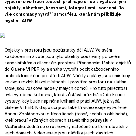
vyjádřené ve třech textech prolínajících se s vystavenými
objekty, nábytkem, kresbami, fotografiemi i sochami. To
vše dohromady vytváří atmosféru, která nám přibližuje
myšlení AUW.
Objekty v prostoru jsou pozůstatky děl AUW. Ve svém
každodenním životě jsou tyto objekty používány po celém
kancelářském a dílenském prostoru. Přenesením těchto objektů
do Galerie VI PER byla snaha vytvořit pocit každodenního
architektonického prostředí AUW. Náčrty a plány jsou umístěny
ve dvou rozích hlavní místnosti. Uprostřed prostoru na zlatém
stole jsou voskové modely malých domků. Pro tuto příležitost
byla vyrobena knihovna, která zůstává prázdná až do konce
výstavy, kdy bude naplněna knihami o práci AUW, jež vydá
Galerie VI PER. K dispozici jsou také tři video eseje vytvořené
Annou Zsoldosovou o třech lidech (tesař, zedník a obkladač),
kteří pracují v různých oborech stavebního průmyslu v
Maďarsku. Jedná se o rozhovory natočené se třemi staviteli v
jejich domech. Video eseje jsou náčrtky jejich vlastních