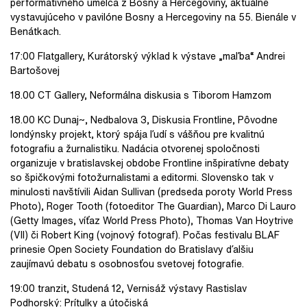
performatívneho umelca z Bosny a Hercegoviny, aktuálne
vystavujúceho v pavilóne Bosny a Hercegoviny na 55. Bienále v
Benátkach.
17:00 Flatgallery, Kurátorský výklad k výstave „maľba“ Andrei
Bartošovej
18.00 CT Gallery, Neformálna diskusia s Tiborom Hamzom
18.00 KC Dunaj~, Nedbalova 3, Diskusia Frontline, Pôvodne
londýnsky projekt, ktorý spája ľudí s vášňou pre kvalitnú
fotografiu a žurnalistiku. Nadácia otvorenej spoločnosti
organizuje v bratislavskej obdobe Frontline inšpiratívne debaty
so špičkovými fotožurnalistami a editormi. Slovensko tak v
minulosti navštívili Aidan Sullivan (predseda poroty World Press
Photo), Roger Tooth (fotoeditor The Guardian), Marco Di Lauro
(Getty Images, víťaz World Press Photo), Thomas Van Hoytrive
(VII) či Robert King (vojnový fotograf). Počas festivalu BLAF
prinesie Open Society Foundation do Bratislavy ďalšiu
zaujímavú debatu s osobnosťou svetovej fotografie.
19:00 tranzit, Studená 12, Vernisáž výstavy Rastislav
Podhorský: Prítulky a útočiská