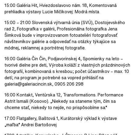
15:00 Galéria Hit, Hviezdoslavovo nám. 18, Komentovaná
prehliadka výstavy Lucie Mičíkovej: Modrá místa
15:00 – 21:00 Slovenská výtvarná únia (SVÚ), Dostojevského
rad 2, Fotografka v galérii, Profesionálna fotografka Jena
Šimková bude v improvizovanom fotoateliéri fotografovať
návštevníkov galérie a odpovedať na otázky týkajúce sa
módnej, reklamnej a portrétnej fotografie.
16:00 Galéria Čin Čin, Podjavorinskej 4, Spomienky na leto –
tvorivé dielne pre deti, Výroba koláží z vlastných prázdninových
fotografií, kombinovaná s kresbou; počet účastníkov – max. 10
detí; na program je potrebné sa vopred prihlásiť na
galeria@galeriacincin.sk, 0905 206 298
16:00 Kontakt, Ventúrska 12, Transformations. Performance
Astrit Ismaili (Kosovo). „Niekedy sa staneme tým, čím sa
chceme stať, niekedy to nejde, no prispôsobíme sa.“
17:00 Flatgallery, Baštová 1, Kurátorský výklad k výstave
„maľba“ Andrei Bartošovej