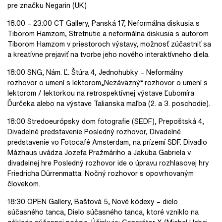
pre značku Negarin (UK)
18.00 – 23:00 CT Gallery, Panská 17, Neformálna diskusia s
Tiborom Hamzom, Stretnutie a neformálna diskusia s autorom
Tiborom Hamzom v priestoroch výstavy, možnosť zúčastniť sa
a kreatívne prejaviť na tvorbe jeho nového interaktívneho diela.
18:00 SNG, Nám. Ľ. Štúra 4, Jednohubky – Neformálny
rozhovor o umení s lektorom„Nezáväzný“ rozhovor o umení s
lektorom / lektorkou na retrospektívnej výstave Ľubomíra
Ďurčeka alebo na výstave Talianska maľba (2. a 3. poschodie).
18:00 Stredoeurópsky dom fotografie (SEDF), Prepoštská 4,
Divadelné predstavenie Posledný rozhovor, Divadelné
predstavenie vo Fotocafé Amsterdam, na prízemí SDF. Divadlo
Mázhaus uvádza Jozefa Pražmáriho a Jakuba Gabriela v
divadelnej hre Posledný rozhovor ide o úpravu rozhlasovej hry
Friedricha Dürrenmatta: Nočný rozhovor s opovrhovaným
človekom.
18:30 OPEN Gallery, Baštová 5, Nové kódexy – dielo
súčasného tanca, Dielo súčasného tanca, ktoré vzniklo na