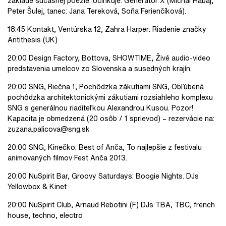
základe súčasnej poézie. Účinkuje: Generátor X (Michal Habaj,
Peter Šulej, tanec: Jana Tereková, Soňa Ferienčíková).
18:45 Kontakt, Ventúrska 12, Zahra Harper: Riadenie značky
Antithesis (UK)
20:00 Design Factory, Bottova, SHOWTIME, Živé audio-video
predstavenia umelcov zo Slovenska a susedných krajín.
20:00 SNG, Riečna 1, Pochôdzka zákutiami SNG, Obľúbená
pochôdzka architektonickými zákutiami rozsiahleho komplexu
SNG s generálnou riaditeľkou Alexandrou Kusou. Pozor!
Kapacita je obmedzená (20 osôb / 1 sprievod) – rezervácie na:
zuzana.palicova@sng.sk
20:00 SNG, Kinečko: Best of Anča, To najlepšie z festivalu
animovaných filmov Fest Anča 2013.
20:00 NuSpirit Bar, Groovy Saturdays: Boogie Nights. DJs
Yellowbox & Kinet
20:00 NuSpirit Club, Arnaud Rebotini (F) DJs TBA, TBC, french
house, techno, electro