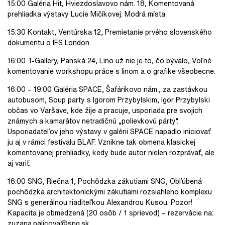
15:00 Galéria Hit, Hviezdoslavovo nám. 18, Komentovaná
prehliadka výstavy Lucie Mičíkovej: Modrá místa
15:30 Kontakt, Ventúrska 12, Premietanie prvého slovenského
dokumentu o IFS London
16:00 T-Gallery, Panská 24, Lino už nie je to, čo bývalo, Voľné
komentovanie workshopu práce s linom a o grafike všeobecne.
16:00 – 19:00 Galéria SPACE, Šafárikovo nám., za zastávkou
autobusom, Soup party s Igorom Przybylskim, Igor Przybylski
občas vo Varšave, kde žije a pracuje, usporiada pre svojich
známych a kamarátov netradičnú „polievkovú párty“.
Usporiadateľov jeho výstavy v galérii SPACE napadlo iniciovať
ju aj v rámci festivalu BLAF. Vznikne tak obmena klasickej
komentovanej prehliadky, kedy bude autor nielen rozprávať, ale
aj variť.
16:00 SNG, Riečna 1, Pochôdzka zákutiami SNG, Obľúbená
pochôdzka architektonickými zákutiami rozsiahleho komplexu
SNG s generálnou riaditeľkou Alexandrou Kusou. Pozor!
Kapacita je obmedzená (20 osôb / 1 sprievod) – rezervácie na:
zuzana.palicova@sng.sk