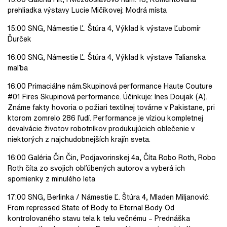
prehliadka výstavy Lucie Mičíkovej: Modrá místa
15:00 SNG, Námestie Ľ. Štúra 4, Výklad k výstave Ľubomír
Ďurček
16:00 SNG, Námestie Ľ. Štúra 4, Výklad k výstave Talianska
maľba
16:00 Primaciálne nám.Skupinová performance Haute Couture
#01 Fires Skupinová performance. Účinkuje: Ines Doujak (A).
Známe fakty hovoria o požiari textilnej továrne v Pakistane, pri
ktorom zomrelo 286 ľudí. Performance je víziou kompletnej
devalvácie životov robotníkov produkujúcich oblečenie v
niektorých z najchudobnejších krajín sveta.
16:00 Galéria Čin Čin, Podjavorinskej 4a, Číta Robo Roth, Robo
Roth číta zo svojich obľúbených autorov a vyberá ich
spomienky z minulého leta
17:00 SNG, Berlinka / Námestie Ľ. Štúra 4, Mladen Miljanović:
From repressed State of Body to Eternal Body Od
kontrolovaného stavu tela k telu večnému – Prednáška