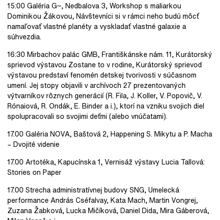
15:00 Galéria G~, Nedbalova 3, Workshop s maliarkou
Dominikou Žákovou, Návštevníci si v rámci neho budú môcť
namaľovať vlastné planéty a vyskladať vlastné galaxie a
súhvezdia.
16:30 Mirbachov palác GMB, Františkánske nám. 11, Kurátorský
sprievod výstavou Zostane to v rodine, Kurátorský sprievod
výstavou predstaví fenomén detskej tvorivosti v súčasnom
umení. Jej stopy objavili v archívoch 27 prezentovaných
výtvarníkov rôznych generácií (R. Fila, J. Koller, V. Popovič, V.
Rónaiová, R. Ondák, E. Binder a i.), ktorí na vzniku svojich diel
spolupracovali so svojimi deťmi (alebo vnúčatami).
17.00 Galéria NOVA, Baštová 2, Happening S. Mikytu a P. Macha
– Dvojité videnie
17.00 Artotéka, Kapucínska 1, Vernisáž výstavy Lucia Tallová:
Stories on Paper
17.00 Strecha administratívnej budovy SNG, Umelecká
performance András Cséfalvay, Kata Mach, Martin Vongrej,
Zuzana Žabková, Lucka Mičíková, Daniel Dida, Mira Gáberová,