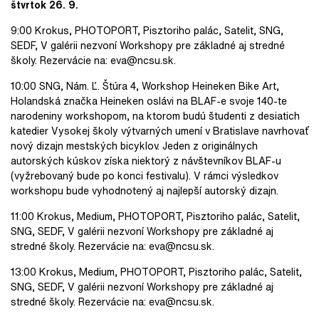
štvrtok 26. 9.
9:00 Krokus, PHOTOPORT, Pisztoriho palác, Satelit, SNG,
SEDF, V galérii nezvoní Workshopy pre základné aj stredné
školy. Rezervácie na: eva@ncsu.sk.
10:00 SNG, Nám. Ľ. Štúra 4, Workshop Heineken Bike Art,
Holandská značka Heineken oslávi na BLAF-e svoje 140-te
narodeniny workshopom, na ktorom budú študenti z desiatich
katedier Vysokej školy výtvarných umení v Bratislave navrhovať
nový dizajn mestských bicyklov. Jeden z originálnych
autorských kúskov získa niektorý z návštevníkov BLAF-u
(vyžrebovaný bude po konci festivalu). V rámci výsledkov
workshopu bude vyhodnotený aj najlepší autorský dizajn.
11:00 Krokus, Medium, PHOTOPORT, Pisztoriho palác, Satelit,
SNG, SEDF, V galérii nezvoní Workshopy pre základné aj
stredné školy. Rezervácie na: eva@ncsu.sk.
13:00 Krokus, Medium, PHOTOPORT, Pisztoriho palác, Satelit,
SNG, SEDF, V galérii nezvoní Workshopy pre základné aj
stredné školy. Rezervácie na: eva@ncsu.sk.