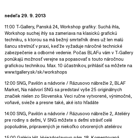
nedeľa 29. 9. 2013
11:00 T-Gallery, Panská 24, Workshop grafiky: Suchá ihla,
Workshop suchej ihly sa zameriava na klasickú grafickú
techniku, s ktorou sa má bežný smrteľník dnes už len malú
šancu stretnúť v praxi, keďže vyžaduje náročné technické
zabezpečenie a odborné vedenie. Počas BLAFu vám v T-Gallery
ponúkajú možnosť verejne sa popasovať s touto náročnou
grafickou technikou. Max. 10 účastníkov, prihlásiť sa môžete na
www.tgallery.sk/sk/workshops
12:00 SNG, Pavilón a nádvorie / Rázusovo nábrežie 2, BLAF
Market, Na nádvorí SNG sa predstaví vyše 25 originálnych
značiek nielen zo Slovenska. Veci ručne vytvorené, výnimočné,
voňavé, svieže a presne také, aké isto hľadáte
14:00 SNG, Pavilón a nádvorie / Rázusovo nábrežie 2, Ateliéry
pre rodiny s deťmi, V SNG môžete s deťmi stráviť celé
popoludnie, pripravených je niekoľko otvorených ateliérov.
15:00 Galéria Hit, Hviezdoslavovo nám. 18, Komentovaná