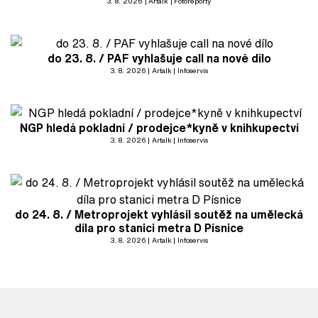
3. 8. 2026
Artalk
Fotoreporty
do 23. 8. / PAF vyhlašuje call na nové dílo
3. 8. 2026
Artalk
Infoservis
NGP hledá pokladní / prodejce*kyně v knihkupectví
3. 8. 2026
Artalk
Infoservis
do 24. 8. / Metroprojekt vyhlásil soutěž na umělecká
díla pro stanici metra D Písnice
3. 8. 2026
Artalk
Infoservis