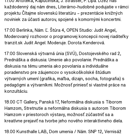
17.00 Artotéka, Kapucínska, J. Štrasser, P. Lipa: Džez náš
každodenný daj nám dnes, Literárno-hudobné podujatie v rámci
projektu Čítajme slovenskú literatúru – prezentácie knižných
noviniek za účasti autorov, spojené s komornými koncertmi.
17:00 Berlinka, Nám. Ľ. Štúra 4, OPEN Studio: Judit Angel,
Moderovaný rozhovor o programovej koncepcii novej riaditeľky
tranzit.sk Judit Angel. Moderuje. Dorota Kenderová.
17:00 Slovenská výtvarná únia (SVÚ), Dostojevského rad 2,
Prednáška a diskusia: Umenie ako povolanie. Prednáška a
diskusia na tému umenia ako povolania a individuálne
poradenstvo pre záujemcov o vysokoškolské štúdium
výtvarných umení (grafika, maľba, dizajn, socha, fotografia) s
pedagógmi a výtvarníkmi. Možnosť priniesť si vlastné práce na
konzultáciu.
18.00 CT Gallery, Panská 17, Neformálna diskusia s Tiborom
Hamzom, Stretnutie a neformálna diskusia s autorom Tiborom
Hamzom v priestoroch výstavy, možnosť zúčastniť sa a
kreatívne prejaviť na tvorbe jeho nového interaktívneho diela.
18.00 Kunsthalle LAB, Dom umenia / Nám. SNP 12, Vernisáž