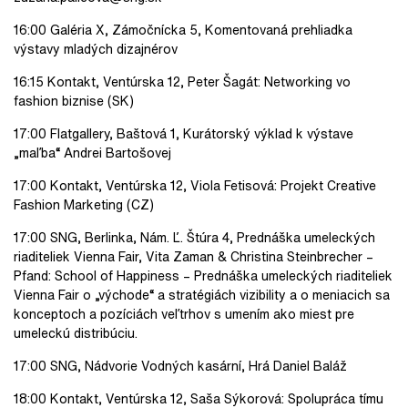
16:00 Galéria X, Zámočnícka 5, Komentovaná prehliadka
výstavy mladých dizajnérov
16:15 Kontakt, Ventúrska 12, Peter Šagát: Networking vo
fashion biznise (SK)
17:00 Flatgallery, Baštová 1, Kurátorský výklad k výstave
„maľba“ Andrei Bartošovej
17:00 Kontakt, Ventúrska 12, Viola Fetisová: Projekt Creative
Fashion Marketing (CZ)
17:00 SNG, Berlinka, Nám. Ľ. Štúra 4, Prednáška umeleckých
riaditeliek Vienna Fair, Vita Zaman & Christina Steinbrecher –
Pfand: School of Happiness – Prednáška umeleckých riaditeliek
Vienna Fair o „východe“ a stratégiách vizibility a o meniacich sa
konceptoch a pozíciách veľtrhov s umením ako miest pre
umeleckú distribúciu.
17:00 SNG, Nádvorie Vodných kasární, Hrá Daniel Baláž
18:00 Kontakt, Ventúrska 12, Saša Sýkorová: Spolupráca tímu