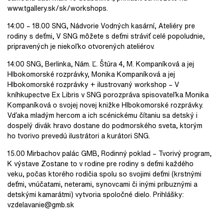
www.tgallery.sk/sk/workshops.
14:00 – 18.00 SNG, Nádvorie Vodných kasární, Ateliéry pre
rodiny s deťmi, V SNG môžete s deťmi stráviť celé popoludnie,
pripravených je niekoľko otvorených ateliérov.
14:00 SNG, Berlinka, Nám. Ľ. Štúra 4, M. Kompaníková a jej
Hlbokomorské rozprávky, Monika Kompaníková a jej
Hlbokomorské rozprávky + ilustrovaný workshop – V
kníhkupectve Ex Libris v SNG porozpráva spisovateľka Monika
Kompaníková o svojej novej knižke Hlbokomorské rozprávky.
Vďaka mladým hercom a ich scénickému čítaniu sa detský i
dospelý divák hravo dostane do podmorského sveta, ktorým
ho tvorivo prevedú ilustrátori a kurátori SNG.
15.00 Mirbachov palác GMB, Rodinný poklad – Tvorivý program,
K výstave Zostane to v rodine pre rodiny s deťmi každého
veku, počas ktorého rodičia spolu so svojimi deťmi (krstnými
deťmi, vnúčatami, neterami, synovcami či inými príbuznými a
detskými kamarátmi) vytvoria spoločné dielo. Prihlášky:
vzdelavanie@gmb.sk