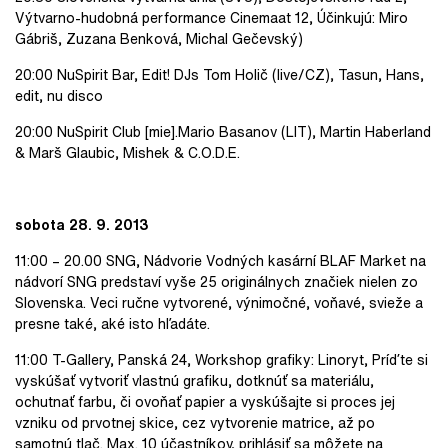
Výtvarno-hudobná performance Cinemaat 12, Účinkujú: Miro
Gábriš, Zuzana Benková, Michal Gečevský)
20:00 NuSpirit Bar, Edit! DJs Tom Holič (live/CZ), Tasun, Hans,
edit, nu disco
20:00 NuSpirit Club [mie].Mario Basanov (LIT), Martin Haberland
& Marš Glaubic, Mishek & C.O.D.E.
sobota 28. 9. 2013
11:00 – 20.00 SNG, Nádvorie Vodných kasární BLAF Market na
nádvorí SNG predstaví vyše 25 originálnych značiek nielen zo
Slovenska. Veci ručne vytvorené, výnimočné, voňavé, svieže a
presne také, aké isto hľadáte.
11:00 T-Gallery, Panská 24, Workshop grafiky: Linoryt, Príďte si
vyskúšať vytvoriť vlastnú grafiku, dotknúť sa materiálu,
ochutnať farbu, či ovoňať papier a vyskúšajte si proces jej
vzniku od prvotnej skice, cez vytvorenie matrice, až po
samotnú tlač. Max. 10 účastníkov, prihlásiť sa môžete na