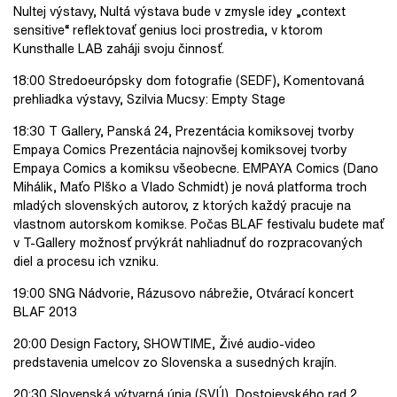
Nultej výstavy, Nultá výstava bude v zmysle idey „context
sensitive“ reflektovať genius loci prostredia, v ktorom
Kunsthalle LAB zaháji svoju činnosť.
18:00 Stredoeurópsky dom fotografie (SEDF), Komentovaná
prehliadka výstavy, Szilvia Mucsy: Empty Stage
18:30 T Gallery, Panská 24, Prezentácia komiksovej tvorby
Empaya Comics Prezentácia najnovšej komiksovej tvorby
Empaya Comics a komiksu všeobecne. EMPAYA Comics (Dano
Mihálik, Maťo Plško a Vlado Schmidt) je nová platforma troch
mladých slovenských autorov, z ktorých každý pracuje na
vlastnom autorskom komikse. Počas BLAF festivalu budete mať
v T-Gallery možnosť prvýkrát nahliadnuť do rozpracovaných
diel a procesu ich vzniku.
19:00 SNG Nádvorie, Rázusovo nábrežie, Otvárací koncert
BLAF 2013
20:00 Design Factory, SHOWTIME, Živé audio-video
predstavenia umelcov zo Slovenska a susedných krajín.
20:30 Slovenská výtvarná únia (SVÚ), Dostojevského rad 2,