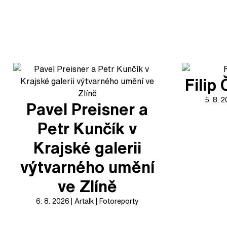
Filip
5. 8. 
Pavel Preisner a
Petr Kunčík v
Krajské galerii
výtvarného umění
ve Zlíně
6. 8. 2026
Artalk
Fotoreporty