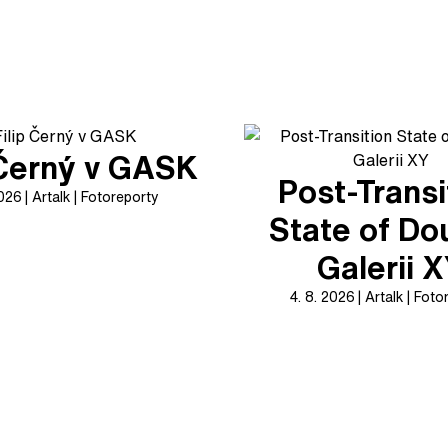
 Černý v GASK
Post-Transi
2026
Artalk
Fotoreporty
State of Do
Galerii 
4. 8. 2026
Artalk
Foto