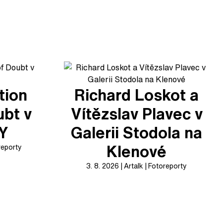
tion
Richard Loskot a
ubt v
Vítězslav Plavec v
XY
Galerii Stodola na
Klenové
reporty
3. 8. 2026
Artalk
Fotoreporty