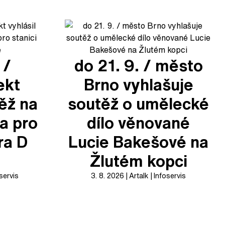
 /
do 21. 9. / město
ekt
Brno vyhlašuje
těž na
soutěž o umělecké
a pro
dílo věnované
ra D
Lucie Bakešové na
Žlutém kopci
servis
3. 8. 2026
Artalk
Infoservis