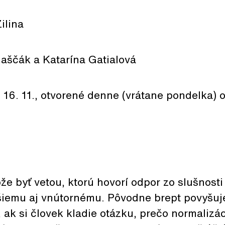
ilina
laščák a Katarína Gatialová
 16. 11., otvorené denne (vrátane pondelka) 
e byť vetou, ktorú hovorí odpor zo slušnost
šiemu aj vnútornému. Pôvodne brept povyšuj
, ak si človek kladie otázku, prečo normalizác