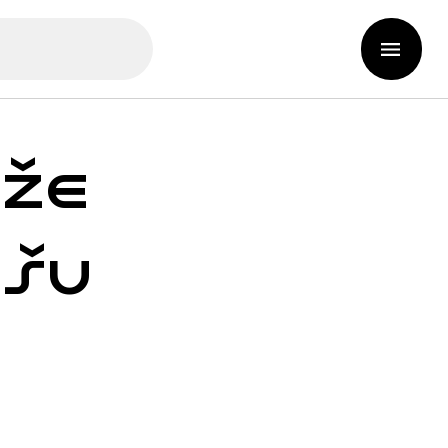
 že
ašu