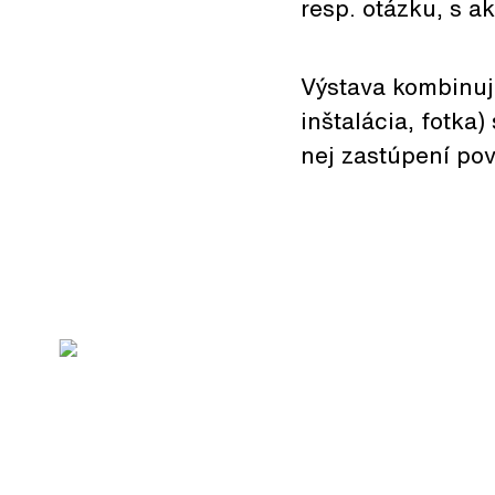
resp. otázku, s a
Výstava kombinuje
inštalácia, fotka
nej zastúpení po