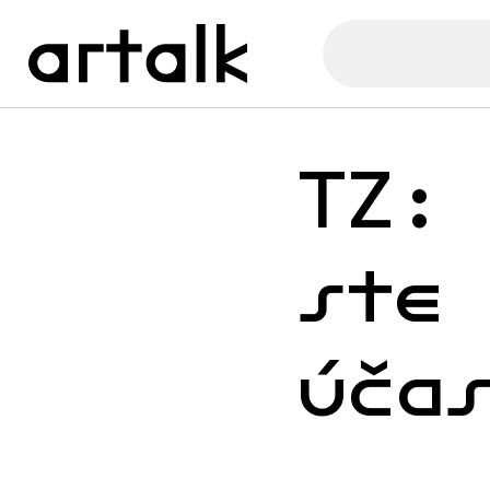
TZ:
ste
úča