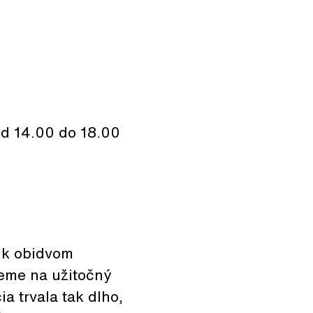
od 14.00 do 18.00
i k obidvom
eme na užitočný
ia trvala tak dlho,