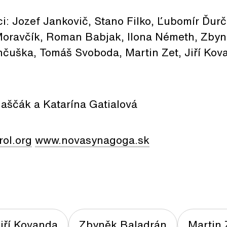
i: Jozef Jankovič, Stano Filko, Ľubomír Ďurč
 Moravčík, Roman Babjak, Ilona Németh, Zbyně
čuška, Tomáš Svoboda, Martin Zet, Jiří Kov
laščák a Katarína Gatialová
ol.org
www.novasynagoga.sk
iří Kovanda
Zbyněk Baladrán
Martin 