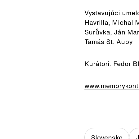
Vystavujúci umelc
Havrilla, Michal
Surůvka, Ján Man
Tamás St. Auby
Kurátori: Fedor B
www.memorykontr
Slovensko
J