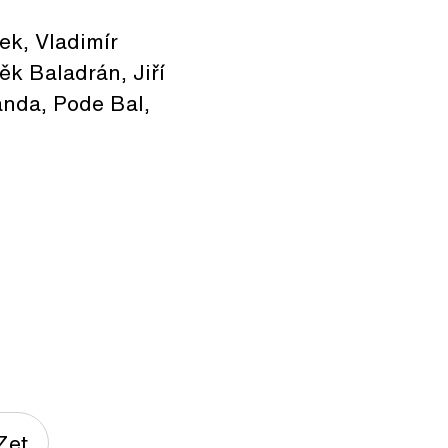
ek, Vladimír
k Baladrán, Jiří
anda, Pode Bal,
Zet