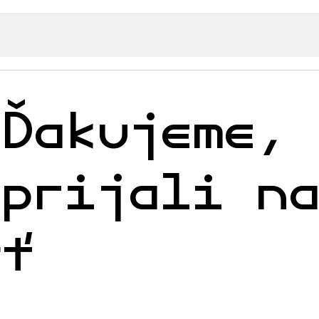
 Ďakujeme,
 prijali n
sť