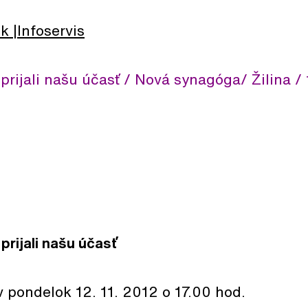
lk
Infoservis
rijali našu účasť / Nová synagóga/ Žilina / 12
prijali našu účasť
v pondelok 12. 11. 2012 o 17.00 hod.