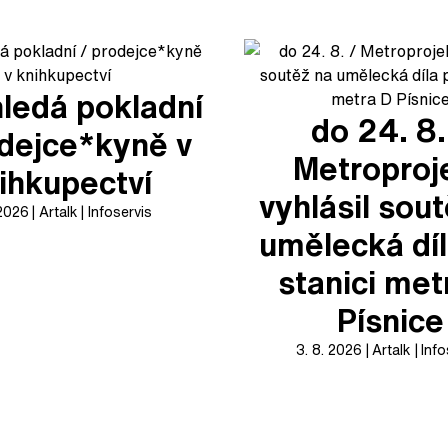
ledá pokladní
do 24. 8.
odejce*kyně v
Metroproj
ihkupectví
vyhlásil sou
 2026
Artalk
Infoservis
umělecká díl
stanici met
Písnice
3. 8. 2026
Artalk
Info