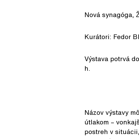
Nová synagóga, Ž
Kurátori: Fedor B
Výstava potrvá do
h.
Názov výstavy môž
útlakom – vonkaj
postreh v situácii