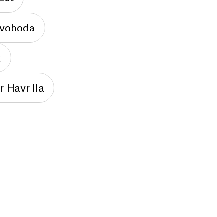
voboda
k
r Havrilla