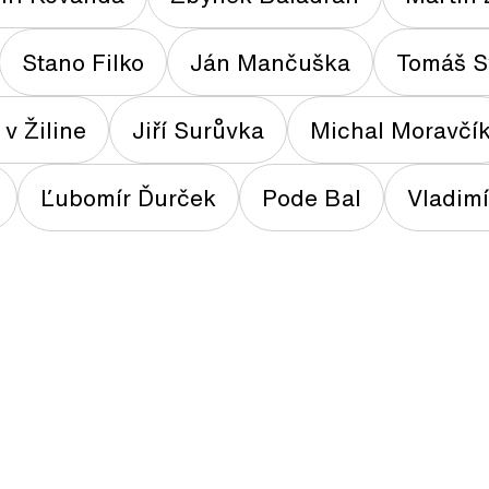
Stano Filko
Ján Mančuška
Tomáš S
v Žiline
Jiří Surůvka
Michal Moravčí
Ľubomír Ďurček
Pode Bal
Vladimí