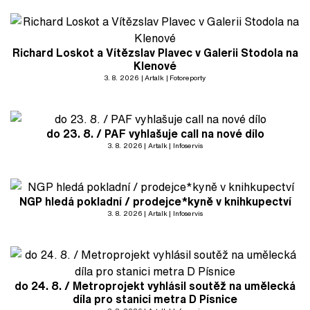
Richard Loskot a Vítězslav Plavec v Galerii Stodola na
Klenové
3. 8. 2026
Artalk
Fotoreporty
do 23. 8. / PAF vyhlašuje call na nové dílo
3. 8. 2026
Artalk
Infoservis
NGP hledá pokladní / prodejce*kyně v knihkupectví
3. 8. 2026
Artalk
Infoservis
do 24. 8. / Metroprojekt vyhlásil soutěž na umělecká
díla pro stanici metra D Písnice