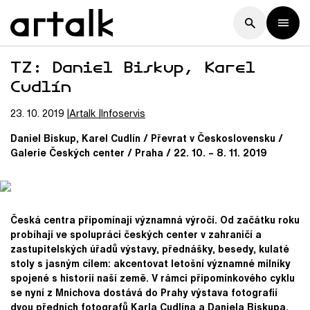
TZ: Daniel Biskup, Karel
Cudlín
23. 10. 2019
Artalk
Infoservis
Daniel Biskup, Karel Cudlín / Převrat v Československu /
Galerie Českých center / Praha / 22. 10. – 8. 11. 2019
Česká centra připomínají významná výročí. Od začátku roku
probíhají ve spolupráci českých center v zahraničí a
zastupitelských úřadů výstavy, přednášky, besedy, kulaté
stoly s jasným cílem: akcentovat letošní významné milníky
spojené s historií naší země. V rámci připomínkového cyklu
se nyní z Mnichova dostává do Prahy výstava fotografií
dvou předních fotografů Karla Cudlína a Daniela Biskupa.