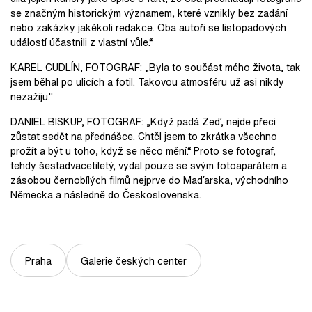
se značným historickým významem, které vznikly bez zadání
nebo zakázky jakékoli redakce. Oba autoři se listopadových
událostí účastnili z vlastní vůle.“
KAREL CUDLÍN, FOTOGRAF: „Byla to součást mého života, tak
jsem běhal po ulicích a fotil. Takovou atmosféru už asi nikdy
nezažiju."
DANIEL BISKUP, FOTOGRAF: „Když padá Zeď, nejde přeci
zůstat sedět na přednášce. Chtěl jsem to zkrátka všechno
prožít a být u toho, když se něco mění.“ Proto se fotograf,
tehdy šestadvacetiletý, vydal pouze se svým fotoaparátem a
zásobou černobílých filmů nejprve do Maďarska, východního
Německa a následně do Československa.
Praha
Galerie českých center