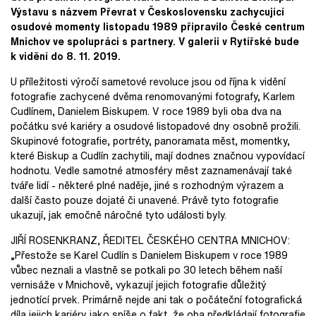
Výstavu s názvem Převrat v Československu zachycující
osudové momenty listopadu 1989 připravilo České centrum
Mnichov ve spolupráci s partnery. V galerii v Rytířské bude
k vidění do 8. 11. 2019.
U příležitosti výročí sametové revoluce jsou od října k vidění
fotografie zachycené dvěma renomovanými fotografy, Karlem
Cudlínem, Danielem Biskupem. V roce 1989 byli oba dva na
počátku své kariéry a osudové listopadové dny osobně prožili.
Skupinové fotografie, portréty, panoramata měst, momentky,
které Biskup a Cudlín zachytili, mají dodnes značnou vypovídací
hodnotu. Vedle samotné atmosféry měst zaznamenávají také
tváře lidí - některé plné naděje, jiné s rozhodným výrazem a
další často pouze dojaté či unavené. Právě tyto fotografie
ukazují, jak emočně náročné tyto události byly.
JIŘÍ ROSENKRANZ, ŘEDITEL ČESKÉHO CENTRA MNICHOV:
„Přestože se Karel Cudlín s Danielem Biskupem v roce 1989
vůbec neznali a vlastně se potkali po 30 letech během naší
vernisáže v Mnichově, vykazují jejich fotografie důležitý
jednotící prvek. Primárně nejde ani tak o počáteční fotografická
díla jejich kariéry jako spíše o fakt, že oba předkládají fotografie