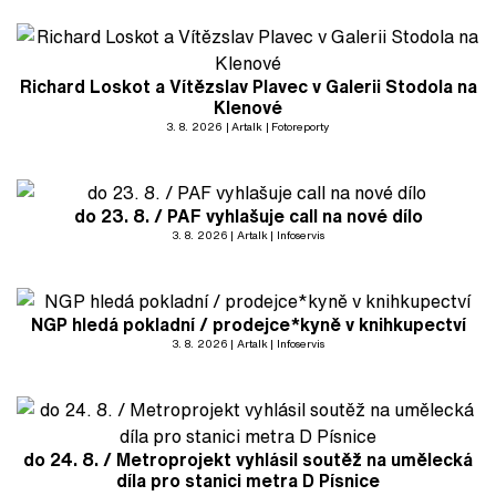
Richard Loskot a Vítězslav Plavec v Galerii Stodola na
Klenové
3. 8. 2026
Artalk
Fotoreporty
do 23. 8. / PAF vyhlašuje call na nové dílo
3. 8. 2026
Artalk
Infoservis
NGP hledá pokladní / prodejce*kyně v knihkupectví
3. 8. 2026
Artalk
Infoservis
do 24. 8. / Metroprojekt vyhlásil soutěž na umělecká
díla pro stanici metra D Písnice