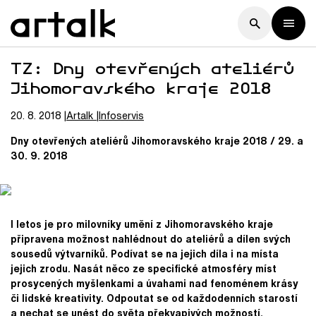
TZ: Dny otevřených ateliérů
Jihomoravského kraje 2018
20. 8. 2018
Artalk
Infoservis
Dny otevřených ateliérů Jihomoravského kraje 2018 / 29. a
30. 9. 2018
I letos je pro milovníky umění z Jihomoravského kraje
připravena možnost nahlédnout do ateliérů a dílen svých
sousedů výtvarníků. Podívat se na jejich díla i na místa
jejich zrodu. Nasát něco ze specifické atmosféry míst
prosycených myšlenkami a úvahami nad fenoménem krásy
či lidské kreativity. Odpoutat se od každodenních starostí
a nechat se unést do světa překvapivých možností,