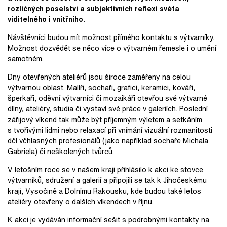
rozličných poselství a subjektivních reflexí světa
viditelného i vnitřního.
Návštěvníci budou mít možnost přímého kontaktu s výtvarníky.
Možnost dozvědět se něco více o výtvarném řemesle i o umění
samotném.
Dny otevřených ateliérů jsou široce zaměřeny na celou
výtvarnou oblast. Malíři, sochaři, grafici, keramici, kováři,
šperkaři, oděvní výtvarníci či mozaikáři otevřou své výtvarné
dílny, ateliéry, studia či vystaví své práce v galeriích. Poslední
zářijový víkend tak může být příjemným výletem a setkáním
s tvořivými lidmi nebo relaxací při vnímání vizuální rozmanitosti
děl věhlasných profesionálů (jako například sochaře Michala
Gabriela) či neškolených tvůrců.
V letošním roce se v našem kraji přihlásilo k akci ke stovce
výtvarníků, sdružení a galerií a připojili se tak k Jihočeskému
kraji, Vysočině a Dolnímu Rakousku, kde budou také letos
ateliéry otevřeny o dalších víkendech v říjnu.
K akci je vydáván informační sešit s podrobnými kontakty na