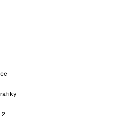
í
nce
rafiky
 2