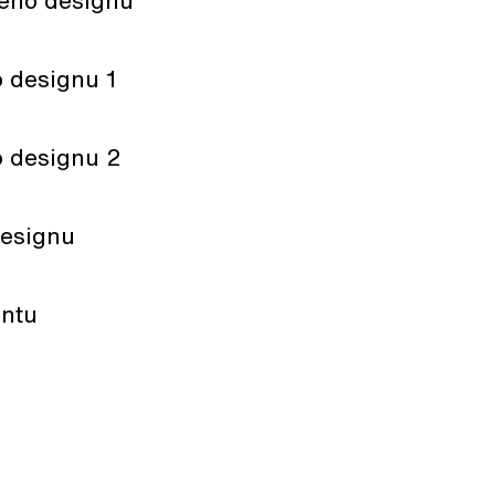
vého designu
o designu 1
o designu 2
designu
entu