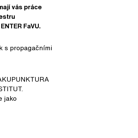
mají vás práce
estru
 ENTER FaVU.
ek s propagačními
avu AKUPUNKTURA
STITUT.
e jako