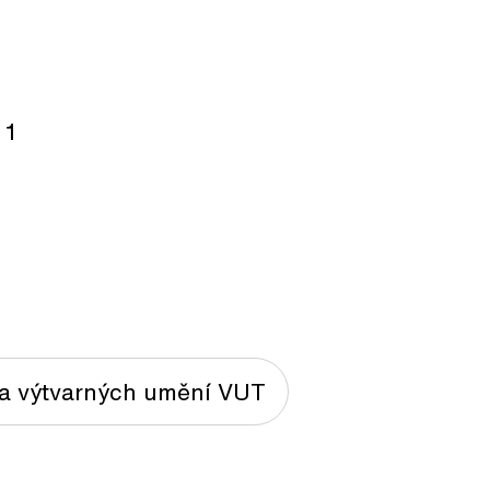
 1
ta výtvarných umění VUT