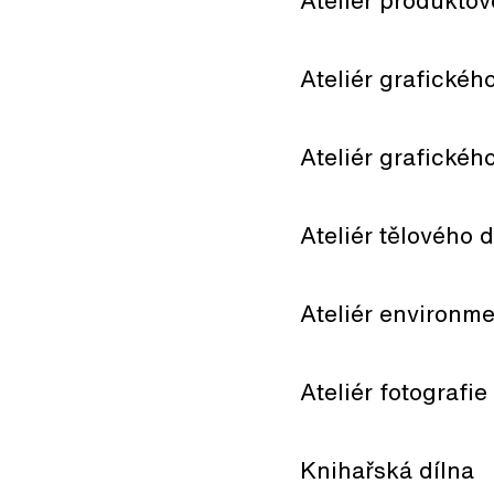
Ateliér produkto
Ateliér grafickéh
Ateliér grafickéh
Ateliér tělového 
Ateliér environm
Ateliér fotografie
Knihařská dílna