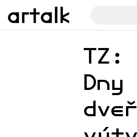
TZ:
Dny
dve
výt