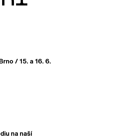
no / 15. a 16. 6.
diu na naší