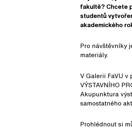
fakultě? Chcete p
studentů vytvořen
akademického ro
Pro návštěvníky j
materiály.
V Galerii FaVU 
VÝSTAVNÍHO PROS
Akupunktura výsta
samostatného akt
Prohlédnout si mů