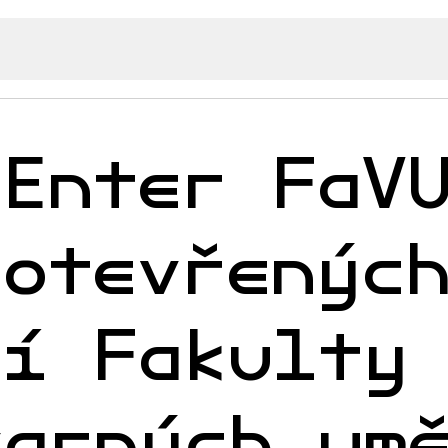
 Enter FaV
 otevřenýc
ří Fakulty
varných um