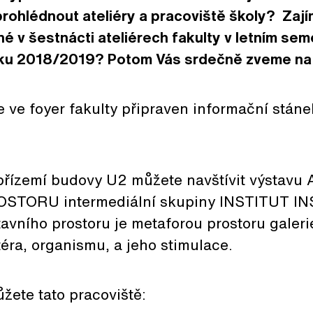
rohlédnout ateliéry a pracoviště školy? Zají
é v šestnácti ateliérech fakulty v letním sem
ku 2018/2019? Potom Vás srdečně zveme na
e ve foyer fakulty připraven informační stán
v přízemí budovy U2 můžete navštívit výst
TORU intermediální skupiny INSTITUT IN
vního prostoru je metaforou prostoru galeri
éra, organismu, a jeho stimulace.
žete tato pracoviště: