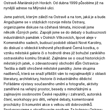
Ostravě-Mariánských Horách. Od dubna 1999 působíme již na
nynější adrese na Mlýnské ulici.
Jsme patrioti, kterým záleží na Ostravě a na tom, jaká je a bude.
Angažujeme se v otázkách rozvoje města Ostravy,
organizujeme diskuse na ožehavá témata, iniciovali jsme
několik různých petic. Zapojili jsme se do debaty o budoucnosti
industriálních památek v Dolních Vítkovicích, lipové aleje v
Komenského sadech, budoucí podobě oblasti Nové Karoliny,
do diskusí o vědecké knihovně přezdívané Černá kostka, o
vzniku městské galerie či o hodnotě dnes již bohužel zaniklého
ostravského komínu Strakáč. Zajímáme se o osud historických
městských jatek, o zdevastovaný obchodní dům Ostravica-
Textilia a další ohrožené městské památky. Jsme skupina
nadšenců, která se snaží přiblížit vám to nejzajímavější z oblasti
literatury, architektury, historie či industriálního dědictví.
Pořádáme výstavy současného umění a fotografie, aktivity
zaměřené na veřejný prostor, besedy s mimořádnými a
zajímavými osobnostmi České republiky i zahraničí, autorská
čtení, workshopy pro děti, veřejné debaty, komentované
procházky či komunitní akce s velkou sítí dobrovolníků.
Spolupracujeme s okrašlovacím spolkem Za krásnou Ostravu,