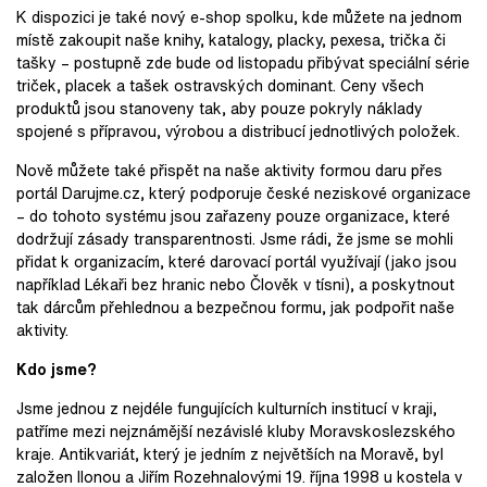
K dispozici je také nový e-shop spolku, kde můžete na jednom
místě zakoupit naše knihy, katalogy, placky, pexesa, trička či
tašky – postupně zde bude od listopadu přibývat speciální série
triček, placek a tašek ostravských dominant. Ceny všech
produktů jsou stanoveny tak, aby pouze pokryly náklady
spojené s přípravou, výrobou a distribucí jednotlivých položek.
Nově můžete také přispět na naše aktivity formou daru přes
portál Darujme.cz, který podporuje české neziskové organizace
– do tohoto systému jsou zařazeny pouze organizace, které
dodržují zásady transparentnosti. Jsme rádi, že jsme se mohli
přidat k organizacím, které darovací portál využívají (jako jsou
například Lékaři bez hranic nebo Člověk v tísni), a poskytnout
tak dárcům přehlednou a bezpečnou formu, jak podpořit naše
aktivity.
Kdo jsme?
Jsme jednou z nejdéle fungujících kulturních institucí v kraji,
patříme mezi nejznámější nezávislé kluby Moravskoslezského
kraje. Antikvariát, který je jedním z největších na Moravě, byl
založen Ilonou a Jiřím Rozehnalovými 19. října 1998 u kostela v