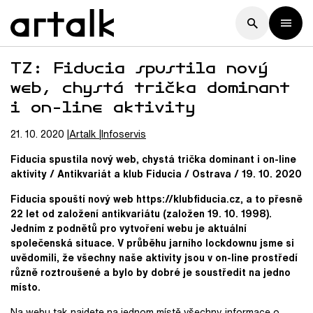
TZ: Fiducia spustila nový
web, chystá trička dominant
i on-line aktivity
21. 10. 2020
Artalk
Infoservis
Fiducia spustila nový web, chystá trička dominant i on-line
aktivity / Antikvariát a klub Fiducia / Ostrava / 19. 10. 2020
Fiducia spouští nový web https://klubfiducia.cz, a to přesně
22 let od založení antikvariátu (založen 19. 10. 1998).
Jedním z podnětů pro vytvoření webu je aktuální
společenská situace. V průběhu jarního lockdownu jsme si
uvědomili, že všechny naše aktivity jsou v on-line prostředí
různě roztroušené a bylo by dobré je soustředit na jedno
místo.
Na webu tak najdete na jednom místě všechny informace o