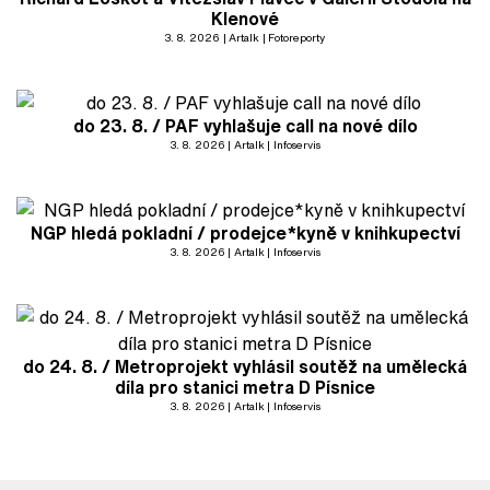
Klenové
3. 8. 2026
Artalk
Fotoreporty
do 23. 8. / PAF vyhlašuje call na nové dílo
3. 8. 2026
Artalk
Infoservis
NGP hledá pokladní / prodejce*kyně v knihkupectví
3. 8. 2026
Artalk
Infoservis
do 24. 8. / Metroprojekt vyhlásil soutěž na umělecká
díla pro stanici metra D Písnice
3. 8. 2026
Artalk
Infoservis