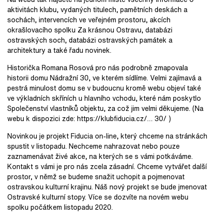
aktivitách klubu, vydaných titulech, pamětních deskách a
sochách, intervencích ve veřejném prostoru, akcích
okrašlovacího spolku Za krásnou Ostravu, databázi
ostravských soch, databázi ostravských památek a
architektury a také řadu novinek.
Historička Romana Rosová pro nás podrobně zmapovala
historii domu Nádražní 30, ve kterém sídlíme. Velmi zajímavá a
pestrá minulost domu se v budoucnu kromě webu objeví také
ve výkladních skříních u hlavního vchodu, které nám poskytlo
Společenství vlastníků objektu, za což jim velmi děkujeme. (Na
webu k dispozici zde: https://klubfiducia.cz/… 30/ )
Novinkou je projekt Fiducia on-line, který chceme na stránkách
spustit v listopadu. Nechceme nahrazovat nebo pouze
zaznamenávat živé akce, na kterých se s vámi potkáváme.
Kontakt s vámi je pro nás zcela zásadní. Chceme vytvářet další
prostor, v němž se budeme snažit uchopit a pojmenovat
ostravskou kulturní krajinu. Náš nový projekt se bude jmenovat
Ostravské kulturní stopy. Více se dozvíte na novém webu
spolku počátkem listopadu 2020.