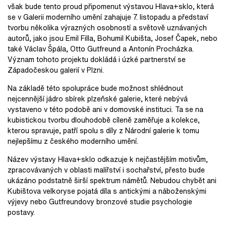
však bude tento proud připomenut výstavou Hlava+sklo, která
se v Galerii moderního umění zahajuje 7. listopadu a představí
tvorbu několika výrazných osobností a světově uznávaných
autorů, jako jsou Emil Filla, Bohumil Kubišta, Josef Čapek, nebo
také Václav Špála, Otto Gutfreund a Antonín Procházka.
Význam tohoto projektu dokládá i úzké partnerství se
Západočeskou galerií v Plzni.
Na základě této spolupráce bude možnost shlédnout
nejcennější jádro sbírek plzeňské galerie, které nebývá
vystaveno v této podobě ani v domovské instituci. Ta se na
kubistickou tvorbu dlouhodobě cíleně zaměřuje a kolekce,
kterou spravuje, patří spolu s díly z Národní galerie k tomu
nejlepšímu z českého moderního umění.
Název výstavy Hlava+sklo odkazuje k nejčastějším motivům,
zpracovávaných v oblasti malířství i sochařství, přesto bude
ukázáno podstatně širší spektrum námětů. Nebudou chybět ani
Kubištova velkoryse pojatá díla s antickými a náboženskými
výjevy nebo Gutfreundovy bronzové studie psychologie
postavy.