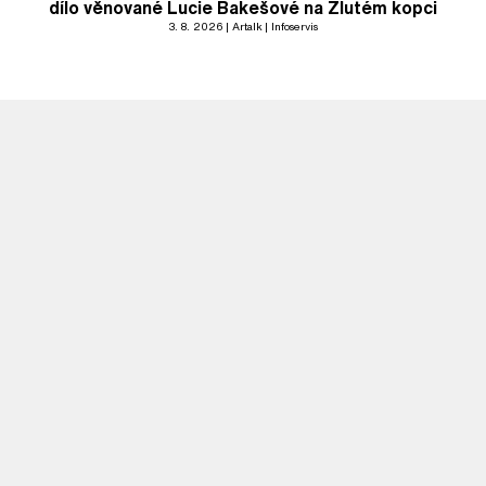
dílo věnované Lucie Bakešové na Žlutém kopci
3. 8. 2026
Artalk
Infoservis