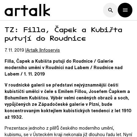
TZ: Filla, Čapek a Kubišta
putují do Roudnice
7. 11. 2019
Artalk
Infoservis
Filla, Čapek a Kubišta putují do Roudnice / Galerie
moderního umění v Roudnici nad Labem / Roudnice nad
Labem / 1. 11. 2019
V roudnické galerii se představí nejvýznamnější čeští
kubističtí umělci v čele s Emilem Fillou, Josefem Čapkem a
Bohumilem Kubištou. Výběr velmi ceněných obrazů a soch,
vypůjčených ze Západočeské galerie v Plzni, bude
koncentrovaným koktejlem kubistických tendencí z let 1910
až 1932.
Prezentace jednoho z pilířů českého moderního umění,
kubismu, se v Ústeckém kraji nekonala již dlouhou řadu let. Nyní