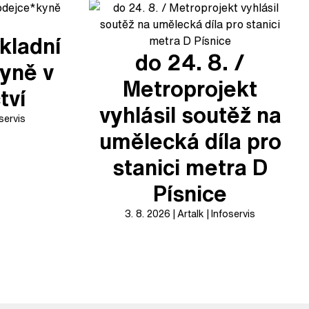
kladní
do 24. 8. /
yně v
Metroprojekt
tví
vyhlásil soutěž na
servis
umělecká díla pro
stanici metra D
Písnice
3. 8. 2026
Artalk
Infoservis