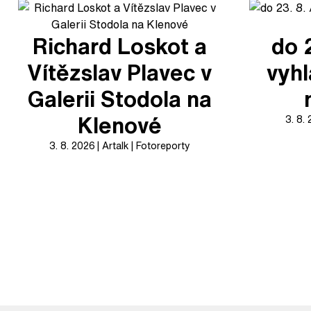
Richard Loskot a
do 
Vítězslav Plavec v
vyhl
Galerii Stodola na
Klenové
3. 8.
3. 8. 2026
Artalk
Fotoreporty