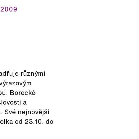
. 2009
jadřuje různými
m výrazovým
kou. Borecké
lovosti a
a. Své nejnovější
elka od 23.10. do