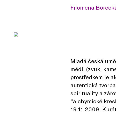
Filomena Borecká 
Mladá česká umělk
médii (zvuk, kame
prostředkem je al
autentická tvorba
spirituality a zá
"alchymické kresb
19.11.2009. Kurá