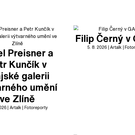
Filip Černý 
5. 8. 2026
Artalk
Foto
l Preisner a
tr Kunčík v
jské galerii
arného umění
ve Zlíně
2026
Artalk
Fotoreporty