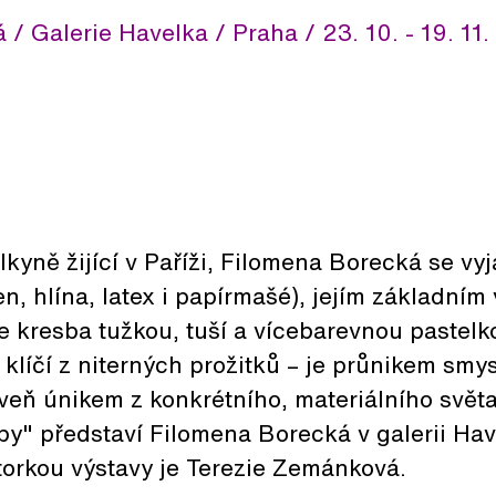
/ Galerie Havelka / Praha / 23. 10. - 19. 11
yně žijící v Paříži, Filomena Borecká se vy
n, hlína, latex i papírmašé), jejím základní
e kresba tužkou, tuší a vícebarevnou pastel
 klíčí z niterných prožitků – je průnikem smys
roveň únikem z konkrétního, materiálního svět
y" představí Filomena Borecká v galerii Hav
torkou výstavy je Terezie Zemánková.