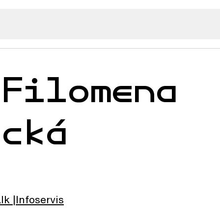
 Filomena
ecká
lk
Infoservis