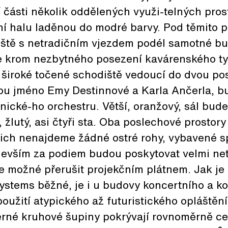
 části několik oddělených využi-telných pros
í halu laděnou do modré barvy. Pod těmito pr
ště s netradičním vjezdem podél samotné bu
je krom nezbytného posezení kavárenského ty
 široké točené schodiště vedoucí do dvou po
sou jméno Emy Destinnové a Karla Ančerla, bu
ické-ho orchestru. Větší, oranžový, sál bude
, žlutý, asi čtyři sta. Oba poslechové prostor
 nich nenajdeme žádné ostré rohy, vybavené s
evším za podiem budou poskytovat velmi net
de možné přerušit projekčním plátnem. Jak je
Systems běžné, je i u budovy koncertního a 
oužití atypického až futuristického opláštění
erné kruhové šupiny pokrývají rovnoměrně cel