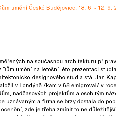
Dům umění České Budějovice, 18. 6. - 12. 9.
aměřených na současnou architekturu připrav
 Dům umění na letošní léto prezentaci studi
hitektonicko-designového studia stál Jan Kap
založil v Londýně /kam v `68 emigroval/ v roc
dům, nadčasových projektům a osobitým náz
ice uznávaným a firma se brzy dostala do pop
ocenění, zde je třeba zmínit to nejdůležitější