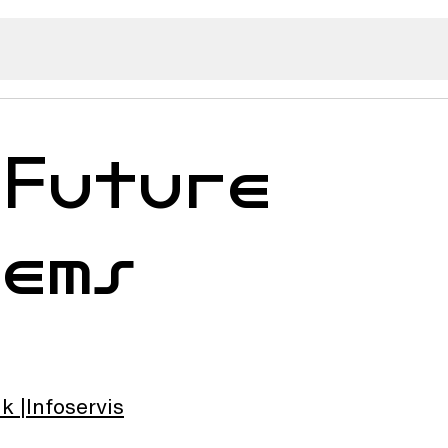
 Future
tems
lk
Infoservis