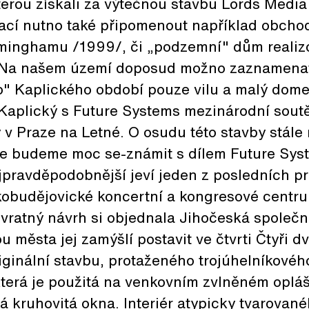
 kterou získali za výtečnou stavbu Lords Media
zací nutno také připomenout například obch
iminghamu /1999/, či „podzemní" dům realiz
 Na našem území doposud možno zaznamena
" Kaplického období pouze vilu a malý domek
Kaplický s Future Systems mezinárodní sout
v Praze na Letné. O osudu této stavby stále 
 se budeme moc se-známit s dílem Future Sy
jpravděpodobnější jeví jeden z posledních p
kobudějovické koncertní a kongresové centru
vratný návrh si objednala Jihočeská společn
u města jej zamýšlí postavit ve čtvrti Čtyři d
riginální stavbu, protaženého trojúhelníkovéh
která je použitá na venkovním zvlněném opláš
á kruhovitá okna. Interiér atypicky tvarovan