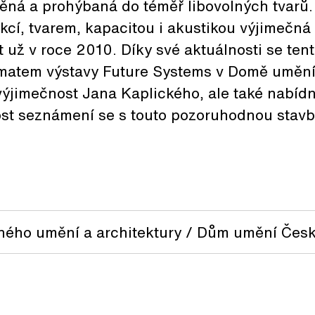
něná a prohýbaná do téměř libovolných tvarů.
kcí, tvarem, kapacitou i akustikou výjimečná
t už v roce 2010. Díky své aktuálnosti se tent
ématem výstavy Future Systems v Domě uměn
výjimečnost Jana Kaplického, ale také nabídn
ost seznámení se s touto pozoruhodnou stavb
ného umění a architektury / Dům umění Čes