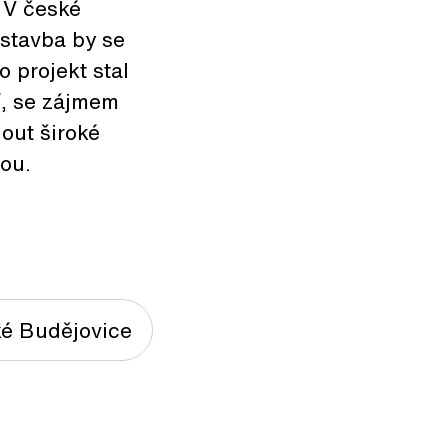
 V české
 stavba by se
o projekt stal
í, se zájmem
out široké
ou.
ké Budějovice