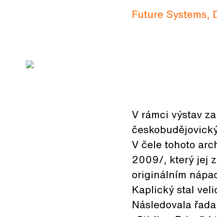
Future Systems, 
V rámci výstav z
českobudějovický
V čele tohoto arc
2009/, který jej 
originálním nápa
Kaplický stal vel
Následovala řada 