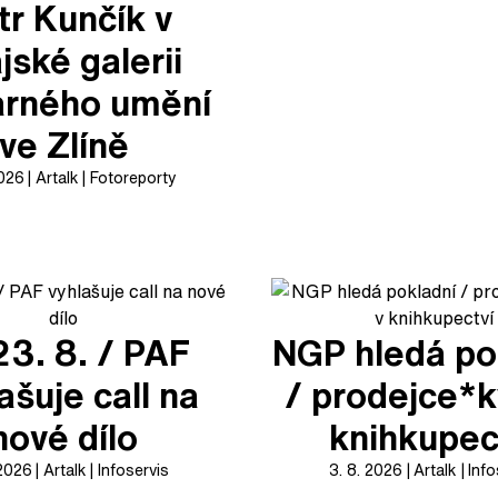
tr Kunčík v
jské galerii
arného umění
ve Zlíně
2026
Artalk
Fotoreporty
23. 8. / PAF
NGP hledá po
ašuje call na
/ prodejce*k
nové dílo
knihkupec
 2026
Artalk
Infoservis
3. 8. 2026
Artalk
Info