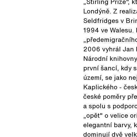
„Stirling Prize",
Londýně. Z reali
Seldfridges v Br
1994 ve Walesu.
„předemigračního
2006 vyhrál Jan 
Národní knihovny 
první šancí, kdy
území, se jako ne
Kaplického - čes
české poměry pře
a spolu s podporo
„opět" o velice o
elegantní barvy, 
dominují dvě velk