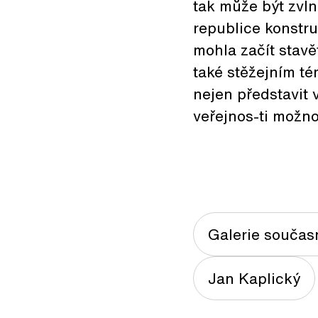
tak může být zvl
republice konstru
mohla začít stavě
také stěžejním t
nejen představit 
veřejnos-ti možn
Galerie součas
Jan Kaplický