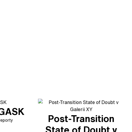
v GASK
Post-Transition
reporty
State of Doubt v