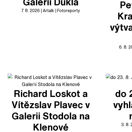
Galerii Dukla
Pe
7. 8. 2026
Artalk
Fotoreporty
Kra
výtv
6. 8. 
Richard Loskot a
do 
Vítězslav Plavec v
vyhl
Galerii Stodola na
Klenové
3. 8.