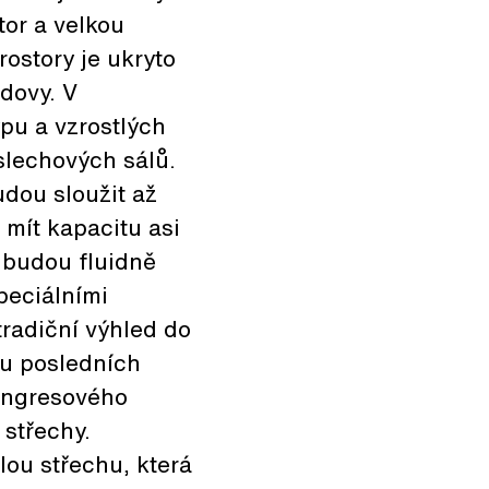
tor a velkou
ostory je ukryto
dovy. V
pu a vzrostlých
slechových sálů.
dou sloužit až
 mít kapacitu asi
y budou fluidně
peciálními
radiční výhled do
 u posledních
kongresového
 střechy.
ou střechu, která