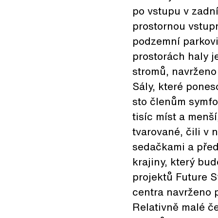
po vstupu v zadní
prostornou vstupn
podzemní parkovi
prostorách haly 
stromů, navrženo
Sály, které pone
sto členům symfon
tisíc míst a menší
tvarované, čili v
sedačkami a před
krajiny, který bu
projektů Future 
centra navrženo p
Relativně malé č