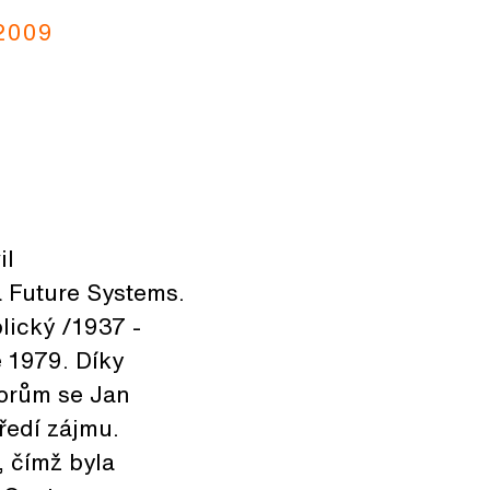
 2009
il
a Future Systems.
lický /1937 -
e 1979. Díky
orům se Jan
ředí zájmu.
, čímž byla