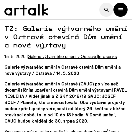
TZ: Galerie výtvarného umění
v Ostravě otevírá Dům umění
a nové výstavy
15. 5. 2020
Galerie výtvarného umění v Ostravě
Infoservis
Galerie výtvarného umění v Ostravě otevírá Dům umění a
nové výstavy / Ostrava / 14. 5. 2020
Galerie výtvarného umění v Ostravě (GVUO) po více než
dvouměsíčním uzavření otevírá Dům umění výstavami PAVEL
NEŠLEHA / Vidět jinak a ZISKY 2018/19 GVUO: JOSEF
BOLF / Planeta, která neexistovala. Oba výstavní projekty
budou zpřístupněny veřejnosti od úterý 26. května v běžné
otevírací době, to je od 10 do 18 hodin. V Domě umění,
GVUO budou k vidění do 30. srpna 2020.
Sice jsme roušky zatím neodložili, ale postupně se můžeme