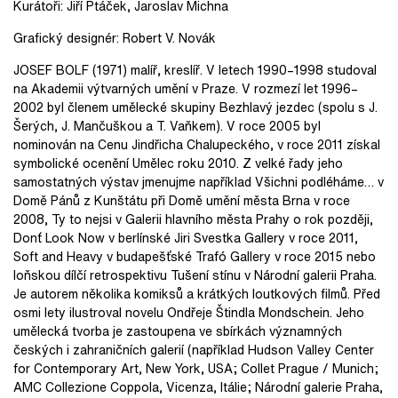
Kurátoři: Jiří Ptáček, Jaroslav Michna
Grafický designér: Robert V. Novák
JOSEF BOLF (1971) malíř, kreslíř. V letech 1990–1998 studoval
na Akademii výtvarných umění v Praze. V rozmezí let 1996–
2002 byl členem umělecké skupiny Bezhlavý jezdec (spolu s J.
Šerých, J. Mančuškou a T. Vaňkem). V roce 2005 byl
nominován na Cenu Jindřicha Chalupeckého, v roce 2011 získal
symbolické ocenění Umělec roku 2010. Z velké řady jeho
samostatných výstav jmenujme například Všichni podléháme… v
Domě Pánů z Kunštátu při Domě umění města Brna v roce
2008, Ty to nejsi v Galerii hlavního města Prahy o rok později,
Don´t Look Now v berlínské Jiri Svestka Gallery v roce 2011,
Soft and Heavy v budapešťské Trafó Gallery v roce 2015 nebo
loňskou dílčí retrospektivu Tušení stínu v Národní galerii Praha.
Je autorem několika komiksů a krátkých loutkových filmů. Před
osmi lety ilustroval novelu Ondřeje Štindla Mondschein. Jeho
umělecká tvorba je zastoupena ve sbírkách významných
českých i zahraničních galerií (například Hudson Valley Center
for Contemporary Art, New York, USA; Collet Prague / Munich;
AMC Collezione Coppola, Vicenza, Itálie; Národní galerie Praha,