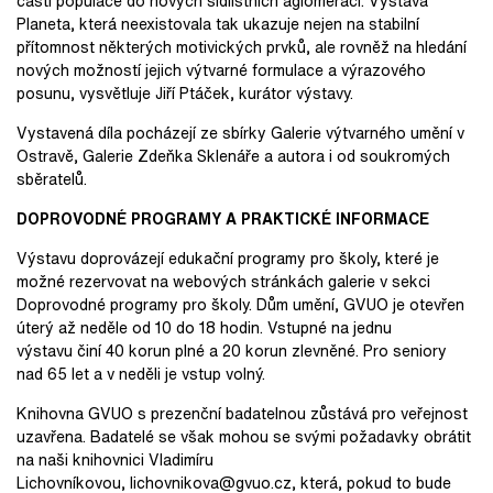
části populace do nových sídlištních aglomerací. Výstava
Planeta, která neexistovala tak ukazuje nejen na stabilní
přítomnost některých motivických prvků, ale rovněž na hledání
nových možností jejich výtvarné formulace a výrazového
posunu, vysvětluje Jiří Ptáček, kurátor výstavy.
Vystavená díla pocházejí ze sbírky Galerie výtvarného umění v
Ostravě, Galerie Zdeňka Sklenáře a autora i od soukromých
sběratelů.
DOPROVODNÉ PROGRAMY A PRAKTICKÉ INFORMACE
Výstavu doprovázejí edukační programy pro školy, které je
možné rezervovat na webových stránkách galerie v sekci
Doprovodné programy pro školy. Dům umění, GVUO je otevřen
úterý až neděle od 10 do 18 hodin. Vstupné na jednu
výstavu činí 40 korun plné a 20 korun zlevněné. Pro seniory
nad 65 let a v neděli je vstup volný.
Knihovna GVUO s prezenční badatelnou zůstává pro veřejnost
uzavřena. Badatelé se však mohou se svými požadavky obrátit
na naši knihovnici Vladimíru
Lichovníkovou, lichovnikova@gvuo.cz, která, pokud to bude