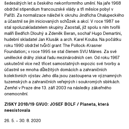
šedesátých let a českého nekonformního umění. Na jaře 1968
obdržel stipendium francouzské vlády a tři měsíce pobyl v
Paříži. Za normalizace náležel k okruhu Jindřicha Chalupeckého
a účastnil se jím iniciovaných schůzek a akcí. V roce 1987 se
stal spoluzakladatelem skupiny Zaostalí, jíž spolu s ním tvořili
malíři Bedřich Dlouhý a Zdeněk Beran, sochař Hugo Demartini,
hudební skladatel Jan Klusák a arch. Karel Kouba. Na počátku
roku 1990 obdržel tvůrčí grant The Pollock-Krasner
Foundation; v roce 1995 se stal členem SVU Mánes. Za své
umělecké dráhy získal řadu mezinárodních cen. Od roku 1967
uskutečnil více než třicet samostatných expozic své tvorby a
účastnil se mnoha důležitých domácích a zahraničních
kolektivních výstav. Jeho díla jsou zastoupena ve významných
tuzemských a zahraničních veřejných i soukromých sbírkách.
Zemřel v Praze dne 13. září 2003 na následky zákeřného
onemocnění.
ZISKY 2018/19 GVUO: JOSEF BOLF / Planeta, která
neexistovala
26. 5. – 30. 8. 2020