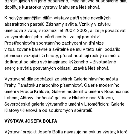
ozřejmujících šíři jeho obsáhlého, imaginativně působivého díla,
doplňuje kurátorka výstavy Mahulena Nešlehová.
K nejvýznamnějším dílům výstavy patří série nevelkých
abstraktních pastelů Záznamy světla. Vznikly v závěru
umělcova života, v rozmezí let 2002–2003, a lze je považovat
za vyvrcholení jeho tvůrčí cesty i za její poselství.
Prostřednictvím spontánního zachycení vnitřní vize
vizualizované barevně a světelně se mu v této sérii podařilo
přemoci svazující tíži hmoty, přesáhnout její reálný rozměr a
dotknout se silou své imaginace kýženého – životadárné
energie světla posvátných oblastí, uzavírá Nešlehová.
Vystavená díla pocházejí ze sbírek Galerie hlavního města
Prahy, Památníku národního písemnictví, Galerie moderního
umění v Hradci Králové; Galerie moderního umění v Roudnici nad
Labem; Alšovy jihočeské galerie v Hluboké nad Vltavou,
Severočeské galerie výtvarného umění v Litoměřicích; Galerie
Klatovy/Klenová a od soukromých sběratelů.
VÝSTAVA JOSEFA BOLFA
Výstavní projekt Josefa Bolfa navazuje na cyklus výstav, které