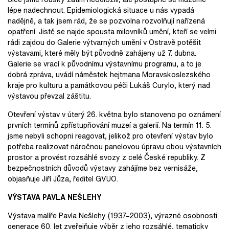
lépe nadechnout. Epidemiologická situace u nás vypadá
nadějně, a tak jsem rád, že se pozvolna rozvolňují nařízená
opatření. Jistě se najde spousta milovníků umění, kteří se velmi
rádi zajdou do Galerie výtvarných umění v Ostravě potěšit
výstavami, které měly být původně zahájeny už 7. dubna.
Galerie se vrací k původnímu výstavnímu programu, a to je
dobrá zpráva, uvádí náměstek hejtmana Moravskoslezského
kraje pro kulturu a památkovou péči Lukáš Curylo, který nad
výstavou převzal záštitu.
Otevření výstav v úterý 26. května bylo stanoveno po oznámení
prvních termínů zpřístupňování muzeí a galerií. Na termín 11. 5.
jsme nebyli schopni reagovat, jelikož pro otevření výstav bylo
potřeba realizovat náročnou panelovou úpravu obou výstavních
prostor a provést rozsáhlé svozy z celé České republiky. Z
bezpečnostních důvodů výstavy zahájíme bez vernisáže,
objasňuje Jiří Jůza, ředitel GVUO.
VÝSTAVA PAVLA NEŠLEHY
Výstava malíře Pavla Nešlehy (1937–2003), výrazné osobnosti
generace 60. let zveřejňuje výběr z jeho rozsáhlé, tematicky