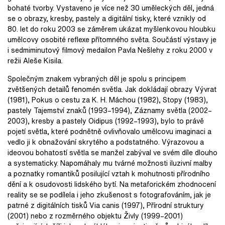
bohaté tvorby. Vystaveno je více než 30 uměleckých děl, jedná
se o obrazy, kresby, pastely a digitální tisky, které vznikly od
80. let do roku 2003 se záměrem ukázat myšlenkovou hloubku
umělcovy osobité reflexe přítomného světa. Součástí výstavy je
i sedmiminutový filmový medailon Pavla Nešlehy z roku 2000 v
režii Aleše Kisila.
Společným znakem vybraných děl je spolu s principem
zvětšených detailů fenomén světla. Jak dokládají obrazy Vývrat
(1981), Pokus o cestu za K. H. Máchou (1982), Stopy (1983),
pastely Tajemství znaků (1993–1994), Záznamy světla (2002–
2003), kresby a pastely Oidipus (1992–1993), bylo to právě
pojetí světla, které podnětně ovlivňovalo umělcovu imaginaci a
vedlo ji k obnažování skrytého a podstatného. Výrazovou a
ideovou bohatostí světla se manžel zabýval ve svém díle dlouho
a systematicky. Napomáhaly mu tvárné možnosti iluzivní malby
a poznatky romantiků posilující vztah k mohutnosti přírodního
dění a k osudovosti lidského bytí. Na metaforickém zhodnocení
reality se se podílela i jeho zkušenost s fotografováním, jak je
patrné z digitálních tisků Via canis (1997), Přírodní struktury
(2001) nebo z rozměrného objektu Živly (1999–2001)