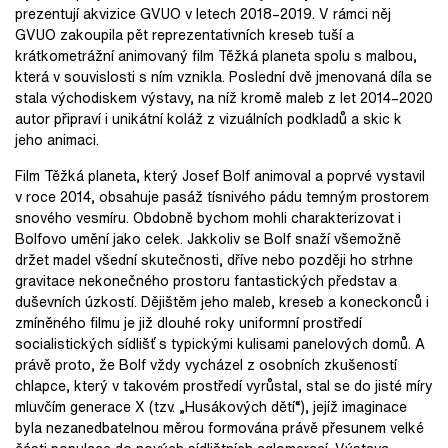
prezentují akvizice GVUO v letech 2018–2019. V rámci něj
GVUO zakoupila pět reprezentativních kreseb tuší a
krátkometrážní animovaný film Těžká planeta spolu s malbou,
která v souvislosti s ním vznikla. Poslední dvě jmenovaná díla se
stala východiskem výstavy, na níž kromě maleb z let 2014–2020
autor připraví i unikátní koláž z vizuálních podkladů a skic k
jeho animaci.
Film Těžká planeta, který Josef Bolf animoval a poprvé vystavil
v roce 2014, obsahuje pasáž tísnivého pádu temným prostorem
snového vesmíru. Obdobně bychom mohli charakterizovat i
Bolfovo umění jako celek. Jakkoliv se Bolf snaží všemožně
držet madel všední skutečnosti, dříve nebo později ho strhne
gravitace nekonečného prostoru fantastických představ a
duševních úzkostí. Dějištěm jeho maleb, kreseb a koneckonců i
zmíněného filmu je již dlouhé roky uniformní prostředí
socialistických sídlišť s typickými kulisami panelových domů. A
právě proto, že Bolf vždy vycházel z osobních zkušeností
chlapce, který v takovém prostředí vyrůstal, stal se do jisté míry
mluvčím generace X (tzv. „Husákových dětí“), jejíž imaginace
byla nezanedbatelnou měrou formována právě přesunem velké