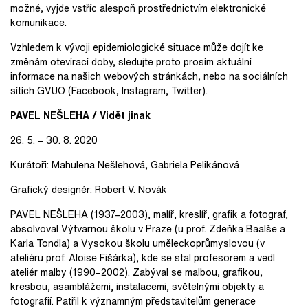
možné, vyjde vstříc alespoň prostřednictvím elektronické
komunikace.
Vzhledem k vývoji epidemiologické situace může dojít ke
změnám otevírací doby, sledujte proto prosím aktuální
informace na našich webových stránkách, nebo na sociálních
sítích GVUO (Facebook, Instagram, Twitter).
PAVEL NEŠLEHA / Vidět jinak
26. 5. – 30. 8. 2020
Kurátoři: Mahulena Nešlehová, Gabriela Pelikánová
Grafický designér: Robert V. Novák
PAVEL NEŠLEHA (1937–2003), malíř, kreslíř, grafik a fotograf,
absolvoval Výtvarnou školu v Praze (u prof. Zdeňka Baalše a
Karla Tondla) a Vysokou školu uměleckoprůmyslovou (v
ateliéru prof. Aloise Fišárka), kde se stal profesorem a vedl
ateliér malby (1990–2002). Zabýval se malbou, grafikou,
kresbou, asamblážemi, instalacemi, světelnými objekty a
fotografií. Patřil k významným představitelům generace