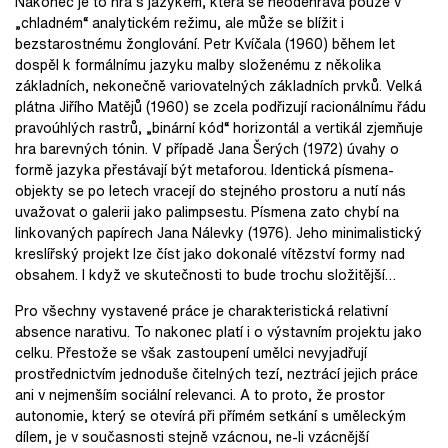
Nakonec je to hra s jazykem, která se neodehrává pouze v
„chladném“ analytickém režimu, ale může se blížit i
bezstarostnému žonglování. Petr Kvíčala (1960) během let
dospěl k formálnímu jazyku malby složenému z několika
základních, nekonečně variovatelných základních prvků. Velká
plátna Jiřího Matějů (1960) se zcela podřizují racionálnímu řádu
pravoúhlých rastrů, „binární kód“ horizontál a vertikál zjemňuje
hra barevných tónin. V případě Jana Šerých (1972) úvahy o
formě jazyka přestávají být metaforou. Identická písmena-
objekty se po letech vracejí do stejného prostoru a nutí nás
uvažovat o galerii jako palimpsestu. Písmena zato chybí na
linkovaných papírech Jana Nálevky (1976). Jeho minimalistický
kreslířský projekt lze číst jako dokonalé vítězství formy nad
obsahem. I když ve skutečnosti to bude trochu složitější…
Pro všechny vystavené práce je charakteristická relativní
absence narativu. To nakonec platí i o výstavním projektu jako
celku. Přestože se však zastoupení umělci nevyjadřují
prostřednictvím jednoduše čitelných tezí, neztrácí jejich práce
ani v nejmenším sociální relevanci. A to proto, že prostor
autonomie, který se otevírá při přímém setkání s uměleckým
dílem, je v současnosti stejně vzácnou, ne-li vzácnější