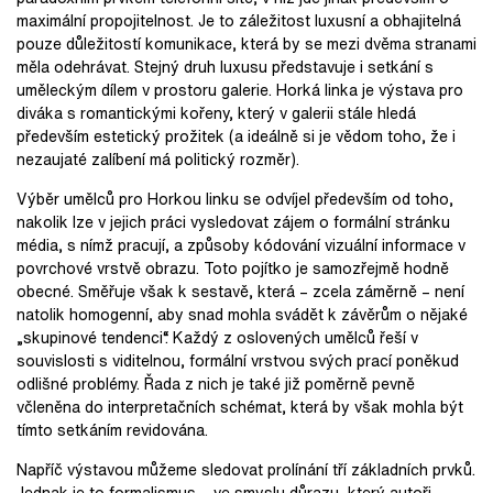
maximální propojitelnost. Je to záležitost luxusní a obhajitelná
pouze důležitostí komunikace, která by se mezi dvěma stranami
měla odehrávat. Stejný druh luxusu představuje i setkání s
uměleckým dílem v prostoru galerie. Horká linka je výstava pro
diváka s romantickými kořeny, který v galerii stále hledá
především estetický prožitek (a ideálně si je vědom toho, že i
nezaujaté zalíbení má politický rozměr).
Výběr umělců pro Horkou linku se odvíjel především od toho,
nakolik lze v jejich práci vysledovat zájem o formální stránku
média, s nímž pracují, a způsoby kódování vizuální informace v
povrchové vrstvě obrazu. Toto pojítko je samozřejmě hodně
obecné. Směřuje však k sestavě, která – zcela záměrně – není
natolik homogenní, aby snad mohla svádět k závěrům o nějaké
„skupinové tendenci“. Každý z oslovených umělců řeší v
souvislosti s viditelnou, formální vrstvou svých prací poněkud
odlišné problémy. Řada z nich je také již poměrně pevně
včleněna do interpretačních schémat, která by však mohla být
tímto setkáním revidována.
Napříč výstavou můžeme sledovat prolínání tří základních prvků.
Jednak je to formalismus – ve smyslu důrazu, který autoři