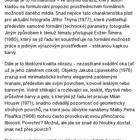
kladou na formulování propozic prostřednictvím formálních
možností daného média. Snad nejvíce tato charakteristika platí
pro aktuální fotografie Jiřího Thýna (1977), které zviditelňují
především samotné formální (technické) parametry fotografie.
Jiným způsobem k témuž tématu přistupuje Evžen Šimera
(1980), který se již řadu let soustřeďuje na formální možnosti
práce s jediným výrazovým prostředkem – stékanou kapkou
barvy.
Dále je to libidózní kvalita obrazu – nezastírané svádění oka (ať
už je jeho záměrem cokoli). Objekty Jakuba Lipavského (1976)
zrazují své minimalistické kořeny elegantně zaoblenými
hranami, především ale svým povrchem, kovově lesklým nebo
barevným. Volně stékající a rozlévající se, lesklé, třpytivé nebo
průsvitné barvy a gely, s kterými již řadu let pracuje Milan
Houser (1971), snadno odvádějí pozornost od geometricky
strohých povrchů, na které jsou obvykle nanášeny. Malby Petra
Písaříka (1968) mohou často provokovat svou přímočarou
líbivostí. Povrchní? Možná, ale jde se snad do hloubky dostat
jinak než přes povrch?