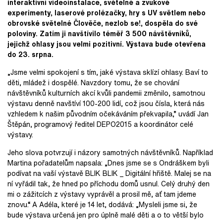
interaktivní videoinstalace, světelné a zvukové
experimenty, laserové prolézačky, hry s UV světlem nebo
obrovské světelné Člověče, nezlob se!, dospěla do své
poloviny. Zatím ji navštívilo téměř 3 500 návštěvníků,
jejichž ohlasy jsou velmi pozitivní. Výstava bude otevřena
do 23. srpna.
„Jsme velmi spokojení s tím, jaké výstava sklízí ohlasy. Baví to
děti, mládež i dospělé. Navzdory tomu, že se chování
návštěvníků kulturních akcí kvůli pandemii změnilo, samotnou
výstavu denně navštíví 100-200 lidí, což jsou čísla, která nás
vzhledem k našim původním očekáváním překvapila,” uvádí Jan
Štěpán, programový ředitel DEPO2015 a koordinátor celé
výstavy.
Jeho slova potvrzují i názory samotných návštěvníků. Například
Martina pořadatelům napsala: „Dnes jsme se s Ondráškem byli
podívat na vaší výstavě BLIK BLIK _ Digitální hřiště. Malej se na
ní vyřádil tak, že hned po příchodu domů usnul. Celý druhý den
mi o zážitcích z výstavy vyprávěl a prosil mě, ať tam jdeme
znovu.“ A Adéla, které je 14 let, dodává: „Mysleli jsme si, že
bude výstava určená jen pro úplně malé děti a o to větší bylo