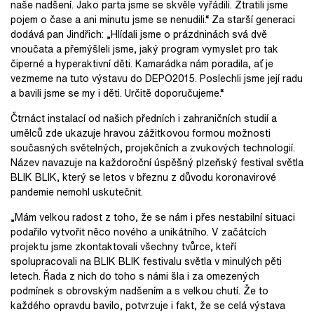
naše nadšení. Jako parta jsme se skvěle vyřádili. Ztratili jsme
pojem o čase a ani minutu jsme se nenudili.“ Za starší generaci
dodává pan Jindřich: „Hlídali jsme o prázdninách svá dvě
vnoučata a přemýšleli jsme, jaký program vymyslet pro tak
čiperné a hyperaktivní děti. Kamarádka nám poradila, ať je
vezmeme na tuto výstavu do DEPO2015. Poslechli jsme její radu
a bavili jsme se my i děti. Určitě doporučujeme.“
Čtrnáct instalací od našich předních i zahraničních studií a
umělců zde ukazuje hravou zážitkovou formou možnosti
současných světelných, projekčních a zvukových technologií.
Název navazuje na každoroční úspěšný plzeňský festival světla
BLIK BLIK, který se letos v březnu z důvodu koronavirové
pandemie nemohl uskutečnit.
„Mám velkou radost z toho, že se nám i přes nestabilní situaci
podařilo vytvořit něco nového a unikátního. V začátcích
projektu jsme zkontaktovali všechny tvůrce, kteří
spolupracovali na BLIK BLIK festivalu světla v minulých pěti
letech. Řada z nich do toho s námi šla i za omezených
podmínek s obrovským nadšením a s velkou chutí. Že to
každého opravdu bavilo, potvrzuje i fakt, že se celá výstava