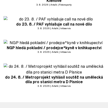
Klenové
3. 8. 2026
Artalk
Fotoreporty
do 23. 8. / PAF vyhlašuje call na nové dílo
3. 8. 2026
Artalk
Infoservis
NGP hledá pokladní / prodejce*kyně v knihkupectví
3. 8. 2026
Artalk
Infoservis
do 24. 8. / Metroprojekt vyhlásil soutěž na umělecká
díla pro stanici metra D Písnice
3. 8. 2026
Artalk
Infoservis