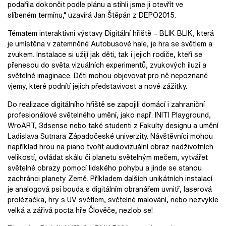
podařila dokončit podle plánu a stihli jsme ji otevřít ve
slíbeném termínu,“ uzavírá Jan Štěpán z DEPO2015.
Tématem interaktivní výstavy Digitální hřiště – BLIK BLIK, která
je umístěna v zatemněné Autobusové hale, je hra se světlem a
zvukem. Instalace si užijí jak děti, tak i jejich rodiče, kteří se
přenesou do světa vizuálních experimentů, zvukových iluzí a
světelné imaginace. Děti mohou objevovat pro ně nepoznané
vjemy, které podnítí jejich představivost a nové zážitky.
Do realizace digitálního hřiště se zapojili domácí i zahraniční
profesionálové světelného umění, jako např. INITI Playground,
WroART, 3dsense nebo také studenti z Fakulty designu a umění
Ladislava Sutnara Západočeské univerzity. Návštěvníci mohou
například hrou na piano tvořit audiovizuální obraz nadživotních
velikostí, ovládat skálu či planetu světelným mečem, vytvářet
světelné obrazy pomocí lidského pohybu a jinde se stanou
zachránci planety Země. Příkladem dalších unikátních instalací
je analogová psí bouda s digitálním obranářem uvnitř, laserová
prolézačka, hry s UV světlem, světelné malování, nebo nezvykle
velká a zářivá pocta hře Člověče, nezlob se!