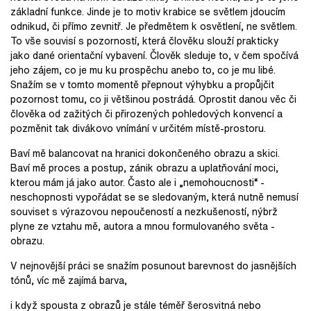
základní funkce. Jinde je to motiv krabice se světlem jdoucím
odnikud, či přímo zevnitř. Je předmětem k osvětlení, ne světlem.
To vše souvisí s pozorností, která člověku slouží prakticky
jako dané orientační vybavení. Člověk sleduje to, v čem spočívá
jeho zájem, co je mu ku prospěchu anebo to, co je mu libé.
Snažím se v tomto momentě přepnout výhybku a propůjčit
pozornost tomu, co ji většinou postrádá. Oprostit danou věc či
člověka od zažitých či přirozených pohledových konvencí a
pozměnit tak divákovo vnímání v určitém místě-prostoru.
Baví mě balancovat na hranici dokončeného obrazu a skici.
Baví mě proces a postup, zánik obrazu a uplatňování moci,
kterou mám já jako autor. Často ale i „nemohoucnosti“ -
neschopnosti vypořádat se se sledovaným, která nutně nemusí
souviset s výrazovou nepoučeností a nezkušeností, nýbrž
plyne ze vztahu mě, autora a mnou formulovaného světa -
obrazu.
V nejnovější práci se snažím posunout barevnost do jasnějších
tónů, víc mě zajímá barva,
i když spousta z obrazů je stále téměř šerosvitná nebo