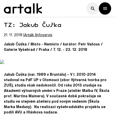
TZ: Jakub Čuška
21. 11. 2018
Artalk
Infoservis
Jakub Čuška / Místo - Nemísto / kurátor: Petr Vaňous /
Galerie Vyšehrad / Praha / 7. 12. - 23. 12. 2018
Jakub Čuška (nar. 1989 v Bruntálu) – V l. 2010-2014
studoval na PdF UP v Olomouci (obor Výtvarná tvorba pro
ZUŠ), studia však nedokončil. Od roku 2013 studuje na
Akademii výtvarných umění v Praze (ateliér Malba IV, Škola
prof. Martina Mainera). V současné době pokračuje ve
studiu ve stejném ateliéru pod novým vedením (Škola
Marka Meduny). Na realizaci vyšehradského projektu se
podílí AVU a Hlávkova nadace.