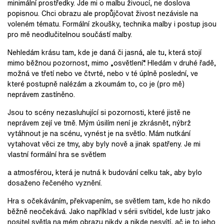
minimální prostředky. Jde mi o malbu živoucí, ne doslova
popisnou. Chci obrazu ale propůjčovat živost nezávisle na
voleném tématu. Formální zkoušky, technika malby i postup jsou
pro mě neodlučitelnou součástí malby.
Nehledám krásu tam, kde je daná či jasná, ale tu, která stojí
mimo běžnou pozornost, mimo „osvětlení“. Hledám v druhé řadě,
možná ve třetí nebo ve čtvrté, nebo v té úplně poslední, ve
které postupně nalézám a zkoumám to, co je (pro mě)
neprávem zastíněno.
Jsou to scény nezasluhující si pozornosti, které jistě ne
neprávem zejí ve tmě. Mým úsilím není je zkrásnět, nýbrž
vytáhnout je na scénu, vynést je na světlo. Mám nutkání
vytahovat věci ze tmy, aby byly nově a jinak spatřeny. Je mi
vlastní formální hra se světlem
a atmosférou, která je nutná k budování celku tak, aby bylo
dosaženo řečeného vyznění.
Hra s očekáváním, překvapením, se světlem tam, kde ho nikdo
běžně neočekává. Jako například v sérii svítidel, kde lustr jako
nositel světla na mém obrazu nikdy a nikde nesvítí, ač je to jeho