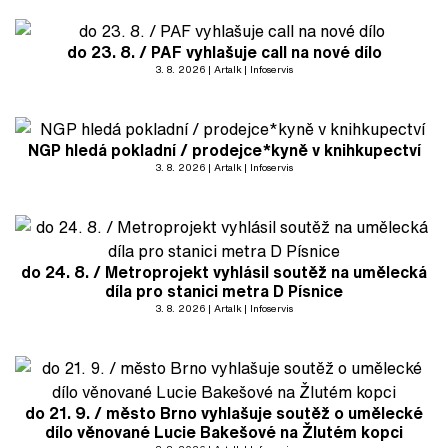
do 23. 8. / PAF vyhlašuje call na nové dílo
3. 8. 2026
Artalk
Infoservis
NGP hledá pokladní / prodejce*kyně v knihkupectví
3. 8. 2026
Artalk
Infoservis
do 24. 8. / Metroprojekt vyhlásil soutěž na umělecká
díla pro stanici metra D Písnice
3. 8. 2026
Artalk
Infoservis
do 21. 9. / město Brno vyhlašuje soutěž o umělecké
dílo věnované Lucie Bakešové na Žlutém kopci