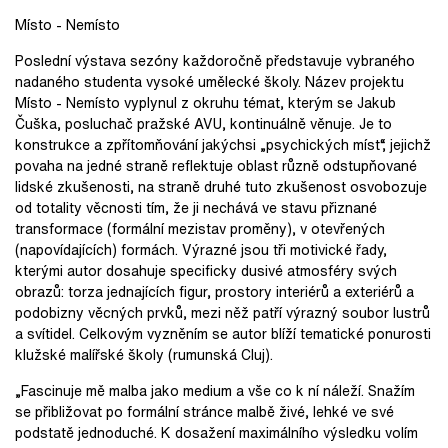
Místo - Nemísto
Poslední výstava sezóny každoročně představuje vybraného
nadaného studenta vysoké umělecké školy. Název projektu
Místo - Nemísto vyplynul z okruhu témat, kterým se Jakub
Čuška, posluchač pražské AVU, kontinuálně věnuje. Je to
konstrukce a zpřítomňování jakýchsi „psychických míst“, jejichž
povaha na jedné straně reflektuje oblast různě odstupňované
lidské zkušenosti, na straně druhé tuto zkušenost osvobozuje
od totality věcnosti tím, že ji nechává ve stavu přiznané
transformace (formální mezistav proměny), v otevřených
(napovídajících) formách. Výrazné jsou tři motivické řady,
kterými autor dosahuje specificky dusivé atmosféry svých
obrazů: torza jednajících figur, prostory interiérů a exteriérů a
podobizny věcných prvků, mezi něž patří výrazný soubor lustrů
a svítidel. Celkovým vyzněním se autor blíží tematické ponurosti
klužské malířské školy (rumunská Cluj).
„Fascinuje mě malba jako medium a vše co k ní náleží. Snažím
se přibližovat po formální stránce malbě živé, lehké ve své
podstatě jednoduché. K dosažení maximálního výsledku volím