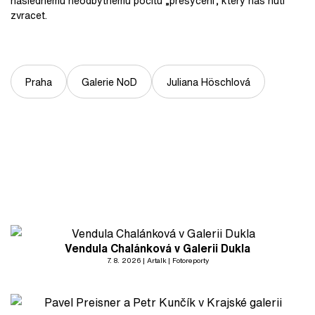
následnému neodbytnému pocitu „přesycení“, který nás nutí
zvracet.
Praha
Galerie NoD
Juliana Höschlová
Vendula Chalánková v Galerii Dukla
7. 8. 2026
Artalk
Fotoreporty