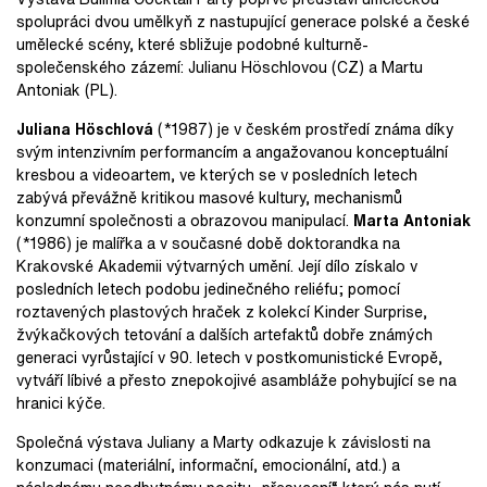
spolupráci dvou umělkyň z nastupující generace polské a české
umělecké scény, které sbližuje podobné kulturně-
společenského zázemí: Julianu Höschlovou (CZ) a Martu
Antoniak (PL).
Juliana Höschlová
(*1987) je v českém prostředí známa díky
svým intenzivním performancím a angažovanou konceptuální
kresbou a videoartem, ve kterých se v posledních letech
zabývá převážně kritikou masové kultury, mechanismů
konzumní společnosti a obrazovou manipulací.
Marta Antoniak
(*1986) je malířka a v současné době doktorandka na
Krakovské Akademii výtvarných umění. Její dílo získalo v
posledních letech podobu jedinečného reliéfu; pomocí
roztavených plastových hraček z kolekcí Kinder Surprise,
žvýkačkových tetování a dalších artefaktů dobře známých
generaci vyrůstající v 90. letech v postkomunistické Evropě,
vytváří líbivé a přesto znepokojivé asambláže pohybující se na
hranici kýče.
Společná výstava Juliany a Marty odkazuje k závislosti na
konzumaci (materiální, informační, emocionální, atd.) a