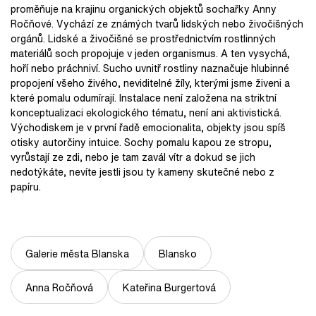
proměňuje na krajinu organických objektů sochařky Anny
Ročňové. Vychází ze známých tvarů lidských nebo živočišných
orgánů. Lidské a živočišné se prostřednictvím rostlinných
materiálů soch propojuje v jeden organismus. A ten vysychá,
hoří nebo práchniví. Sucho uvnitř rostliny naznačuje hlubinné
propojení všeho živého, neviditelné žíly, kterými jsme živeni a
které pomalu odumírají. Instalace není založena na striktní
konceptualizaci ekologického tématu, není ani aktivistická.
Východiskem je v první řadě emocionalita, objekty jsou spíš
otisky autorčiny intuice. Sochy pomalu kapou ze stropu,
vyrůstají ze zdi, nebo je tam zavál vítr a dokud se jich
nedotýkáte, nevíte jestli jsou ty kameny skutečné nebo z
papíru.
Galerie města Blanska
Blansko
Anna Ročňová
Kateřina Burgertová