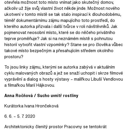
otevřela možnost toto místo vnímat jako skutečný domov,
ačkoliv už žije svůj vlastní život někde jinde. Možnost nového
ukotvení v tomto místě se tak stalo inspirací k dlouhodobému,
téměř dokumentárnímu zájmu mapujícího toto prostředí, do
kterého autorka přizvala i další tvůrce v roli návštěvníků. Jak
pojmenovat neosobní místo, které se do něčeho privátního
teprve proměňuje? Jak si na neznámém místě s pohnutou
historií vytvořit vlastní vzpomínky? Stane se pro člověka vůbec
takové místo bezpečným a přesahujícím středem okolního
prostoru?
To jsou linky zájmu, kterými se autorka zabývá v aktuálním
cyklu malovaných obrazů a jež se snaží uchopit i skrze filmové
vyprávění a dialog s hosty výstavy – malířkou Libuší Vendlovou
a filmařkou Marií Hájkovou.
Anna Ročňová / Sucho uvnitř rostliny
Kurátorka Ivana Hrončeková
6. 6. – 5. 7. 2020
Architektonicky členitý prostor Pracovny se tentokrát