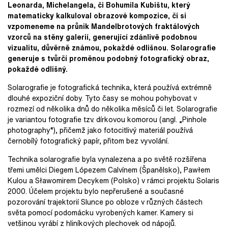
Leonarda, Michelangela, či Bohumila Kubištu, který
matematicky kalkuloval obrazové kompozice, či si
vzpomeneme na průnik Mandelbrotových fraktálových
vzorců na stěny galerií, generující zdánlivě podobnou
vizualitu, důvěrně známou, pokaždé odlišnou. Solarografie
generuje s tvůrčí proměnou podobný fotografický obraz,
pokaždé odlišný.
Solarografie je fotografická technika, která používá extrémně
dlouhé expoziční doby. Tyto časy se mohou pohybovat v
rozmezí od několika dnů do několika měsíců či let. Solarografie
je variantou fotografie tzv. dírkovou komorou (angl. „Pinhole
photography“), přičemž jako fotocitlivý materiál používá
černobílý fotografický papír, přitom bez vyvolání.
Technika solarografie byla vynalezena a po světě rozšířena
třemi umělci Diegem Lópezem Calvínem (Španělsko), Pawłem
Kulou a Sławomirem Decykem (Polsko) v rámci projektu Solaris
2000. Účelem projektu bylo nepřerušené a současné
pozorování trajektorií Slunce po obloze v různých částech
světa pomocí podomácku vyrobených kamer. Kamery si
vetšinou vyrábí z hliníkových plechovek od nápojů.