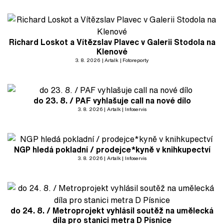
Richard Loskot a Vítězslav Plavec v Galerii Stodola na
Klenové
3. 8. 2026
Artalk
Fotoreporty
do 23. 8. / PAF vyhlašuje call na nové dílo
3. 8. 2026
Artalk
Infoservis
NGP hledá pokladní / prodejce*kyně v knihkupectví
3. 8. 2026
Artalk
Infoservis
do 24. 8. / Metroprojekt vyhlásil soutěž na umělecká
díla pro stanici metra D Písnice