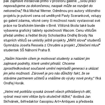
pak zajímavě instalovali přímo v prostoru galerie.
„Svou práci
nepovažujeme za dokončenou, naopak může se rozvíjet do
nekonečna
,“ říká Michal Werner. Odměnou pro autory vítězného
projektu je putovní cena od umělkyně Pavly Scerankové, vstupy
go galerií zdarma, věcné ceny či možnost navíc vystavovat své
práce na Grafickém bienále v Brně. Vítězná škola také bude
vybavena grafický tablety společnosti Wacom. Cenu vítězům
předal umělec a ředitel školy Scholastika Ondřej Brody. Na
stupních vítězů se umístily ještě projekty „Měřit slova“ studentů
Gymnázia Josefa Ressela z Chrudimi a projekt „Oblečení mluví“
studentek SŠ Náhorní Praha 8.
„Naším hlavním cílem je motivovat studenty a nabízet jim
zajímavé podněty, které umění přináší. Chceme
zprostředkovávat současné umění nejmladší generaci a ukázat
jim jeho možnosti. Zároveň je pro nás důležitý fakt, že se
stáváme partnerem učitelů a vnášíme do výuky nové prvky,“
říká
Ondřej Horák.
„Velmi mě potěšila vysoká úroveň všech přihlášených děl,
vybrat mezi nimi vítěze bylo skutečně těžké,“
dodává Jan
Skřivánek, šéfredaktor časopisu Art+Antiques a předseda