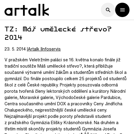
TZ: Máš umělecké střevo?
2014
23. 5. 2014
Artalk
Infoservis
V pražském Veletržním paláci se 16. května konalo finále již
tradiční soutěže Máš umělecké střevo?, která přibližuje
současné výtvarné umění žákům a studentům středních škol a
gymnázií. Do finále postoupilo celkem 25 projektů od studentů
škol z celé České republiky. Projekty posuzovala odborná
porota tvořená členy lektorských oddělení a kurátory Národní
galerie, Moravské galerie, Východočeské galerie Pardubice,
Centra současného umění DOX a pracovníky Ceny Jindřicha
Chalupeckého, nejprestižnější české umělecké ceny.
Nejzajímavější projekt podle poroty představili studenti
z pražského Gymnázia Elišky Krásnohorské. Na druhém a
třetím místě skončily projekty studentů Gymnázia Josefa