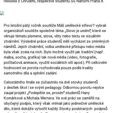
Ressela z Chrudimi, respektive studentů ŠŠ Náhorní Praha 8.
Pro letošní pátý ročník soutěže Máš umělecké střevo? vybrali
organizátoři soutěže společné téma „Slovo je umění“, které se
věnuje tématu písmene, slova, věty nebo textu ve vizuálním
ztvárnění. Výsledné práce studentů měli vycházet ze zmíněných
námětů. Jejich ztvárnění, volba umělecké přístupu nebo média
byla však zcela na nich. Bylo možné využít jak tradiční (např.
malba, socha, grafika) tak nová média (video, fotografie,
počítačová animace, využití sociálních sítí apod.). Při celkovém
hodnocení se porota rozhodovala pouze podle kvality
samotného díla a splnění zadání.
Celostátního finále se zúčastnilo na dvě stovky studentů
z desítek škol i se svými pedagogy. Odbornou porotu nejvíce
zaujal projekt „Podepište se, prosím“ studentů Hany
Komárkové a Michala Wernera. Ve své práci se zaměřili na
obyčejný podpis, který však vnímali jako jedinečné umělecké
dílo, které dokáže vytvořit každý. Stovky posbíraných podpisů