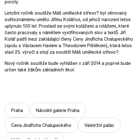
poroty.
Letošní ročník soutěže Máš umělecké střevo? byl věnovaný
světoznámému umělci Jiřímu Kolářovi, od jehož narození letos
uplynulo 100 let. Proslavil se svými kolážemi a rolážemi, které
často pracovaly s námětem vystřihovaných slov a textů. Jiří
Kolář patřil mezi zakládající členy Ceny Jindřicha Chalupeckého
(spolu s Václavem Havlem a Theodorem Pištěkem), která letos
slaví 25. výročí a stojí za soutěží Máš umělecké střevo?.
Nový ročník soutěže bude vyhlášen v září 2014 a poprvé bude
určen také žákům základních škol.
Praha
Národní galerie Praha
Cena Jindřicha Chalupeckého
Veletržní palác