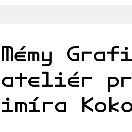
 Mémy Graf
 ateliér p
dimíra Kok