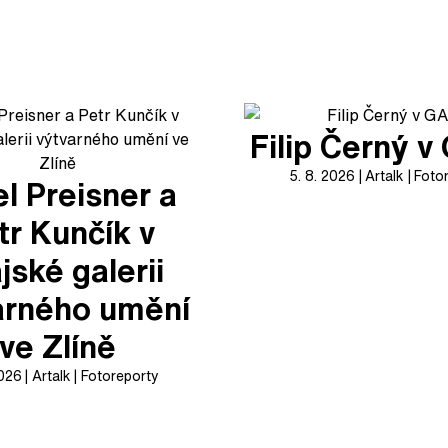
Filip Černý 
5. 8. 2026
Artalk
Foto
l Preisner a
tr Kunčík v
jské galerii
arného umění
ve Zlíně
2026
Artalk
Fotoreporty