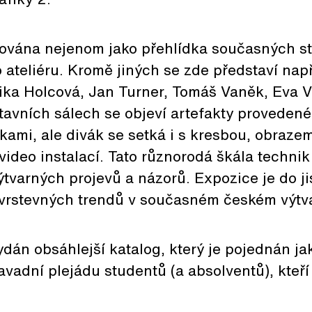
pována nejenom jako přehlídka současných st
 ateliéru. Kromě jiných se zde představí nap
ka Holcová, Jan Turner, Tomáš Vaněk, Eva V
tavních sálech se objeví artefakty proveden
kami, ale divák se setká i s kresbou, obrazem
video instalací. Tato různorodá škála technik
ýtvarných projevů a názorů. Expozice je do ji
vrstevných trendů v současném českém výtv
dán obsáhlejší katalog, který je pojednán ja
avadní plejádu studentů (a absolventů), kteří 