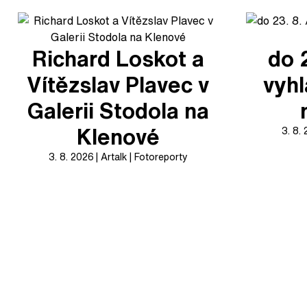
Richard Loskot a
do 
Vítězslav Plavec v
vyhl
Galerii Stodola na
Klenové
3. 8.
3. 8. 2026
Artalk
Fotoreporty