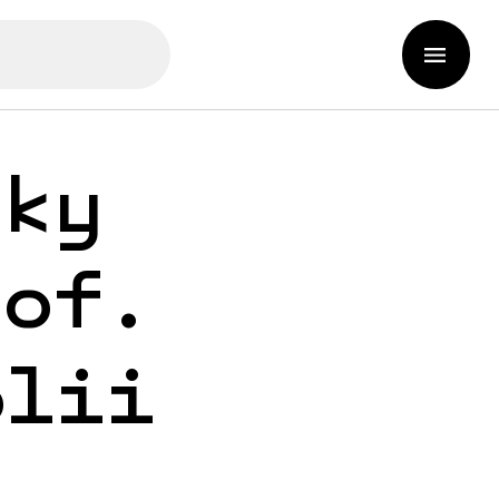
iky
rof.
olii