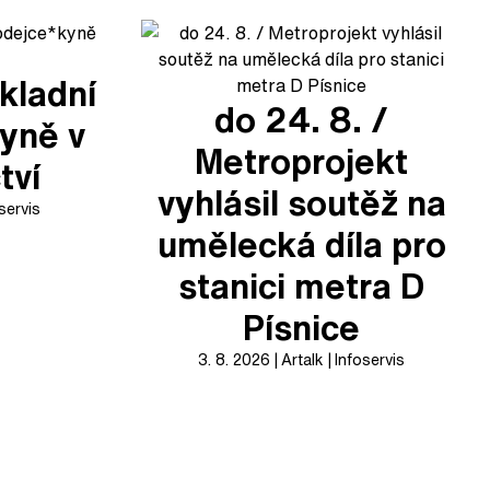
kladní
do 24. 8. /
yně v
Metroprojekt
tví
vyhlásil soutěž na
servis
umělecká díla pro
stanici metra D
Písnice
3. 8. 2026
Artalk
Infoservis