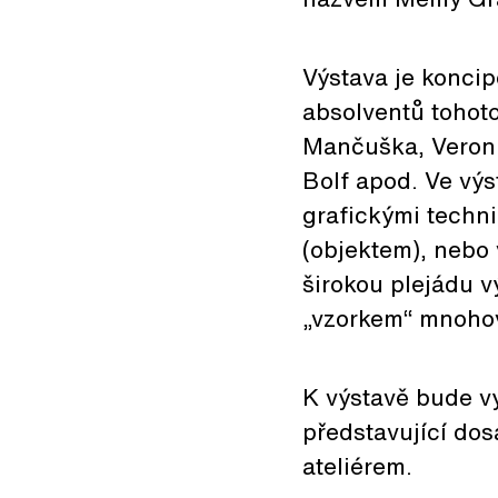
Výstava je konci
absolventů tohoto
Mančuška, Veroni
Bolf apod. Ve výs
grafickými techni
(objektem), nebo 
širokou plejádu v
„vzorkem“ mnoho
K výstavě bude vy
představující dos
ateliérem.