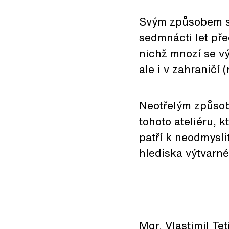
Svým způsobem se 
sedmnácti let pře
nichž mnozí se v
ale i v zahraničí
Neotřelým způsob
tohoto ateliéru, 
patří k neodmysl
hlediska výtvarnéh
Mgr. Vlastimil Tet