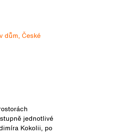
ův dům, České
rostorách
stupně jednotlivé
dimíra Kokolii, po