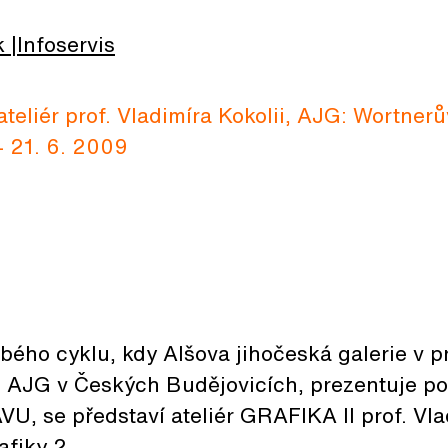
k
Infoservis
teliér prof. Vladimíra Kokolii, AJG: Wortner
 - 21. 6. 2009
ého cyklu, kdy Alšova jihočeská galerie v p
AJG v Českých Budějovicích, prezentuje po
AVU, se představí ateliér GRAFIKA II prof. Vla
fiky 2.