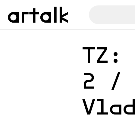
TZ:
2 /
Vla