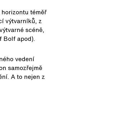
 horizontu téměř
í výtvarníků, z
výtvarné scéně,
f Bolf apod).
rného vedení
é on samozřejmě
í. A to nejen z