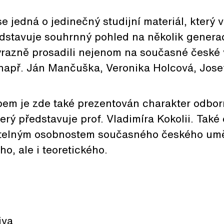
jedná o jedinečný studijní materiál, který v
dstavuje souhrnný pohled na několik generac
ýrazně prosadili nejenom na současné české 
 (např. Ján Mančuška, Veronika Holcová, Jose
em je zde také prezentován charakter odbo
který představuje prof. Vladimíra Kokolii. Tak
itelným osobnostem současného českého uměn
o, ale i teoretického.
iva