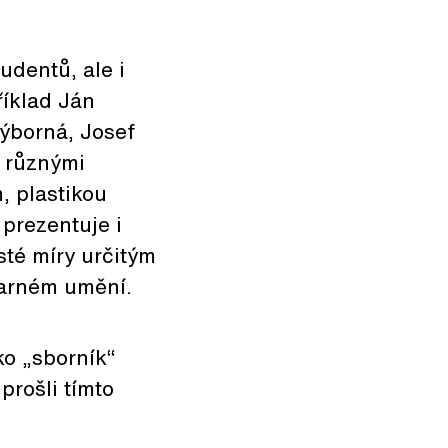
udentů, ale i
říklad Ján
ýborná, Josef
é různými
, plastikou
 prezentuje i
sté míry určitým
arném umění.
ko „sborník“
prošli tímto