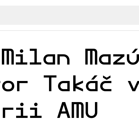
 Milan Maz
tor Takáč 
erii AMU