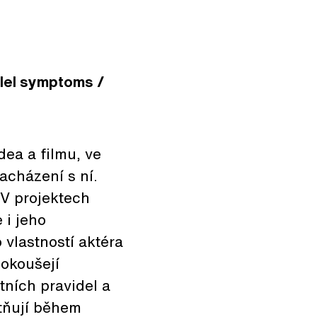
alel symptoms /
dea a filmu, ve
acházení s ní.
. V projektech
 i jeho
 vlastností aktéra
pokoušejí
tních pravidel a
atňují během