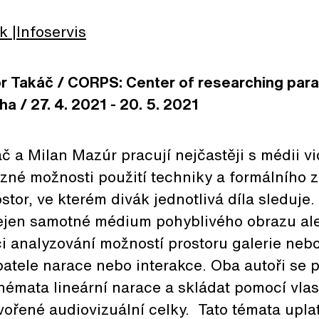
lk
Infoservis
or Takáč / CORPS: Center of researching par
a / 27. 4. 2021 - 20. 5. 2021
áč a Milan Mazúr pracují nejčastěji s médii vi
ůzné možnosti použití techniky a formálního z
stor, ve kterém divák jednotlivá díla sleduje
nejen samotné médium pohyblivého obrazu ale
i analyzování možností prostoru galerie nebo
atele narace nebo interakce. Oba autoři se 
émata lineární narace a skládat pomocí vlas
vořené audiovizuální celky. Tato témata upl