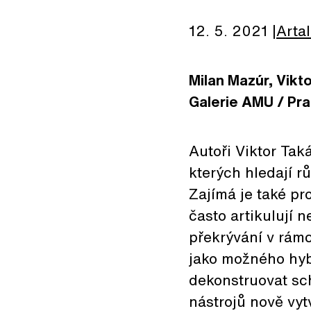
12. 5. 2021
Arta
Milan Mazúr, Vikt
Galerie AMU / Prah
Autoři Viktor Tak
kterých hledají r
Zajímá je také pro
často artikulují 
překrývání v rámc
jako možného hyb
dekonstruovat sch
nástrojů nově vyt