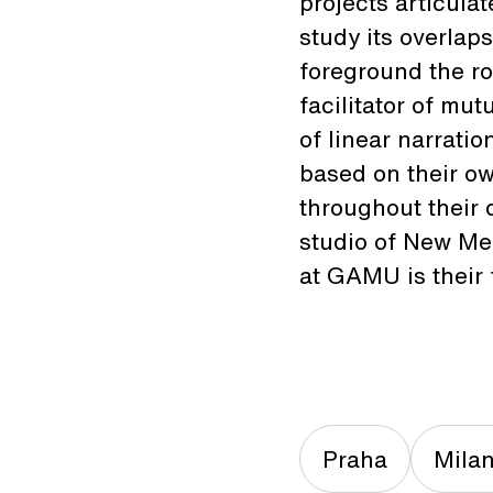
projects articula
study its overlaps
foreground the ro
facilitator of mu
of linear narrat
based on their o
throughout their 
studio of New Me
at GAMU is their f
Praha
Mila