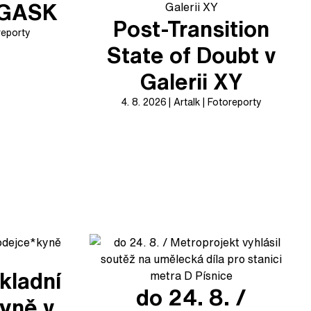
v GASK
Post-Transition
reporty
State of Doubt v
Galerii XY
4. 8. 2026
Artalk
Fotoreporty
kladní
do 24. 8. /
yně v