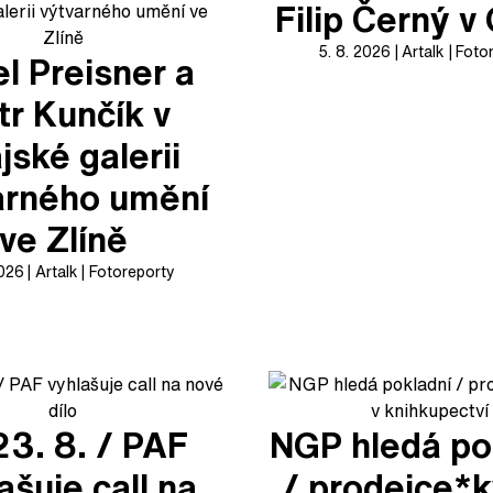
Filip Černý 
5. 8. 2026
Artalk
Foto
l Preisner a
tr Kunčík v
jské galerii
arného umění
ve Zlíně
2026
Artalk
Fotoreporty
23. 8. / PAF
NGP hledá po
ašuje call na
/ prodejce*k