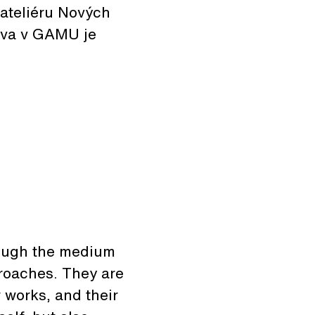
ateliéru Nových
ava v GAMU je
rough the medium
proaches. They are
 works, and their