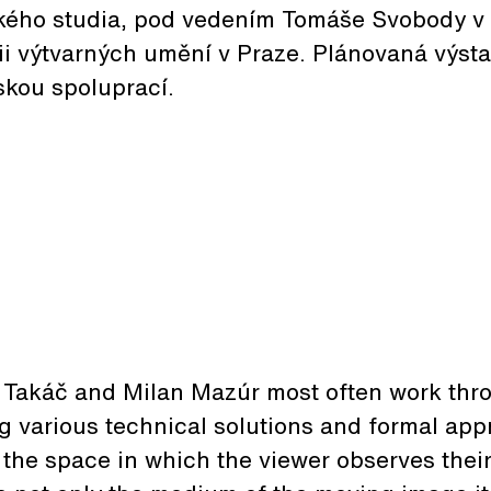
ého studia, pod vedením Tomáše Svobody v 
i výtvarných umění v Praze. Plánovaná výst
rskou spoluprací.
or Takáč and Milan Mazúr most often work th
ng various technical solutions and formal ap
n the space in which the viewer observes their