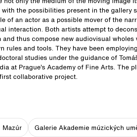
te not only the medium of the moving image its
 with the possibilities present in the gallery
le of an actor as a possible mover of the nar
tual interaction. Both artists attempt to deco
ion and thus compose new audiovisual wholes
wn rules and tools. They have been employin
doctoral studies under the guidance of Tomá
dia at Prague’s Academy of Fine Arts. The p
irst collaborative project.
n Mazúr
Galerie Akademie múzických umě