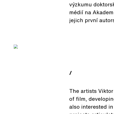
výzkumu doktorsk
médií na Akademi
jejich první auto
/
The artists Vikt
of film, developi
also interested i