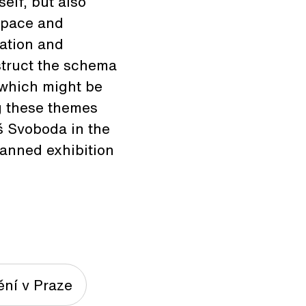
elf, but also
 space and
ration and
nstruct the schema
 which might be
g these themes
š Svoboda in the
lanned exhibition
ní v Praze